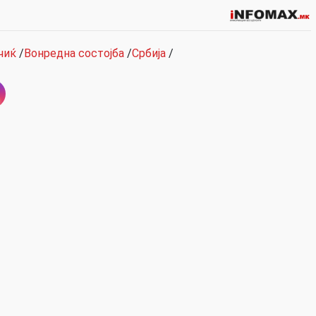
чиќ
/
Вонредна состојба
/
Србија
/