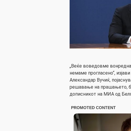
„Веќе воведовме вонредна 
немаме прогласено“, изјави
Александар Вучиќ, појаснув
решавање на прашањето, би
дописникот на МИА од Белг