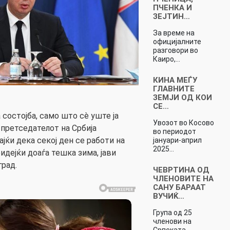
ПЧЕНКА И
ЗЕЈТИН…
За време на
официјалните
разговори во
Каиро,…
КИНА МЕЃУ
ГЛАВНИТЕ
ЗЕМЈИ ОД КОИ
СЕ…
состојба, само што сè уште ја
Увозот во Косово
 претседателот на Србија
во периодот
ајќи дека секој ден се работи на
јануари-април
2025…
дејќи доаѓа тешка зима, јави
рад.
ЧЕВРТИНА ОД
ЧЛЕНОВИТЕ НА
САНУ БАРААТ
ВУЧИЌ…
Група од 25
членови на
Српската