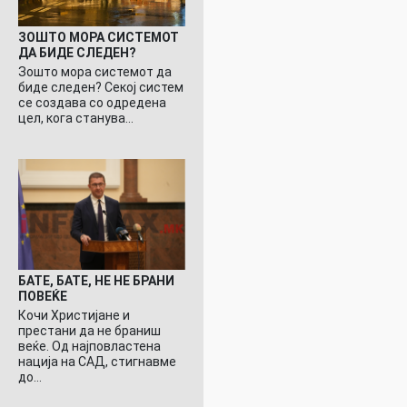
ЗОШТО МОРА СИСТЕМОТ
ДА БИДЕ СЛЕДЕН?
Зошто мора системот да
биде следен? Секој систем
се создава со одредена
цел, кога станува…
БАТЕ, БАТЕ, НЕ НЕ БРАНИ
ПОВЕЌЕ
Кочи Христијане и
престани да не браниш
веќе. Од најповластена
нација на САД, стигнавме
до…