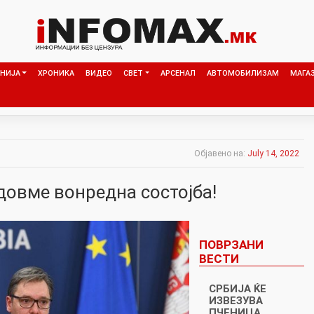
НИЈА
ХРОНИКА
ВИДЕО
СВЕТ
АРСЕНАЛ
АВТОМОБИЛИЗАМ
МАГА
Објавено на:
July 14, 2022
довме вонредна состојба!
ПОВРЗАНИ
ВЕСТИ
СРБИЈА ЌЕ
ИЗВЕЗУВА
ПЧЕНИЦА,