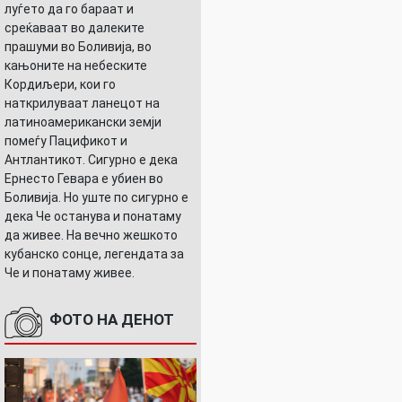
луѓето да го бараат и
среќаваат во далеките
прашуми во Боливија, во
кањоните на небеските
Кордиљери, кои го
наткрилуваат ланецот на
латиноамерикански земји
помеѓу Пацификот и
Антлантикот. Сигурно е дека
Ернесто Гевара е убиен во
Боливија. Но уште по сигурно е
дека Че останува и понатаму
да живее. На вечно жешкото
кубанско сонце, легендата за
Че и понатаму живее.
ФОТО НА ДЕНОТ