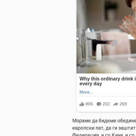
Мораме да бидеме обедине
европски пат, да ги зашти
Федерација, и со Кина, и с