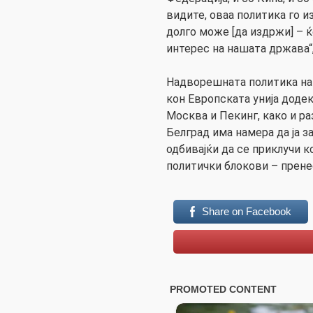
видите, оваа политика го 
долго може [да издржи] – 
интерес на нашата држава“,
Надворешната политика на
кон Европската унија доде
Москва и Пекинг, како и р
Белград има намера да ја 
одбивајќи да се приклучи к
политички блокови – прене
Share on Facebook