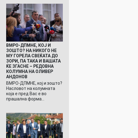
ВМРО-ДПМНЕ, КОЈ И
ЗОШТО? НА НИКОГО НЕ
МУ ГОРЕЛА СВЕЌАТА ДО
ЗОРИ, ПА ТАКА И ВАШАТА
ЌЕ ЗГАСНЕ – РЕДОВНА
КОЛУМНА НА ОЛИВЕР
АНДОНОВ
ВМРО-ДПМНЕ, кој и зошто?
Насловот на колумната
која е пред Вас е во
прашална форма…