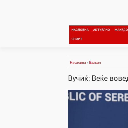
Skip
to
content
НАСЛОВНА
АКТУЕЛНО
МАКЕДО
СПОРТ
Насловна
/
Балкан
Вучиќ: Веќе вове