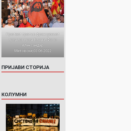
Протест против францускиот
предлог пред Влада. Фото:
Александар
Митовски,03.06.2022
ПРИЈАВИ СТОРИЈА
КОЛУМНИ