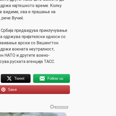
издржа најтешкото време. Колку
ќе видиме, ова е прашање на
 рече Вучиќ.
 Србија предвидува приклучување
ка одржува пријателски односи со
азвивање врски со Вашингтон.
задржи воената неутралност,
он НАТО и другите воено-
сува руската агенција ТАСС.
Tweet
Follow us
Save