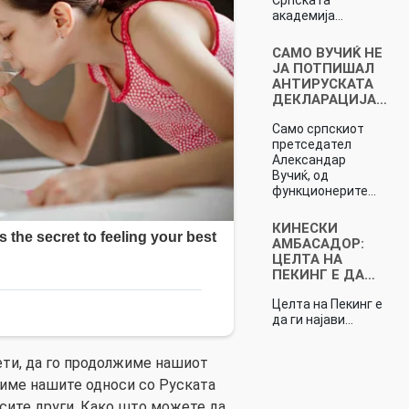
академија…
САМО ВУЧИЌ НЕ
ЈА ПОТПИШАЛ
АНТИРУСКАТА
ДЕКЛАРАЦИЈА…
Само српскиот
претседател
Александар
Вучиќ, од
функционерите…
КИНЕСКИ
АМБАСАДОР:
ЦЕЛТА НА
ПЕКИНГ Е ДА…
Целта на Пекинг е
да ги најави…
ти, да го продолжиме нашиот
тиме нашите односи со Руската
о сите други. Како што можете да