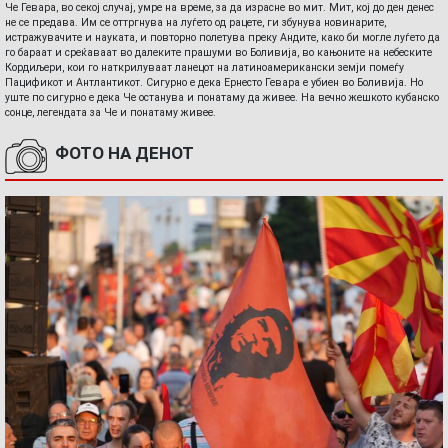
Че Гевара, во секој случај, умре на време, за да израсне во мит. Мит, кој до ден денес
не се предава. Им се оттргнува на луѓето од рацете, ги збунува новинарите,
истражувачите и науката, и повторно полетува преку Андите, како би могле луѓето да
го бараат и среќаваат во далеките прашуми во Боливија, во кањоните на небеските
Кордиљери, кои го наткрилуваат ланецот на латиноамерикански земји помеѓу
Пацификот и Антлантикот. Сигурно е дека Ернесто Гевара е убиен во Боливија. Но
уште по сигурно е дека Че останува и понатаму да живее. На вечно жешкото кубанско
сонце, легендата за Че и понатаму живее.
ФОТО НА ДЕНОТ