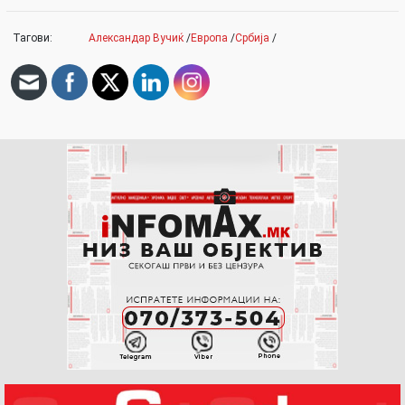
Тагови:
Александар Вучиќ
/
Европа
/
Србија
/