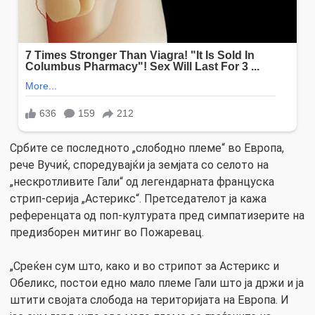
Србите се последното „слободно племе“ во Европа,
рече Вучиќ, споредувајќи ја земјата со селото на
„нескротливите Гали“ од легендарната француска
стрип-серија „Астерикс“. Претседателот ја кажа
референцата од поп-културата пред симпатизерите на
предизборен митинг во Пожаревац.
„Среќен сум што, како и во стрипот за Астерикс и
Обеликс, постои едно мало племе Гали што ја држи и ја
штити својата слобода на територијата на Европа. И