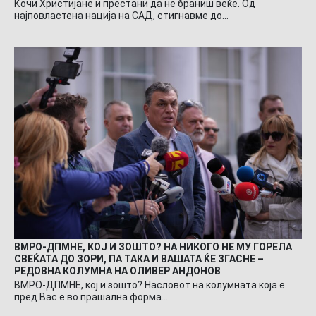
Кочи Христијане и престани да не браниш веќе. Од
најповластена нација на САД, стигнавме до…
ВМРО-ДПМНЕ, КОЈ И ЗОШТО? НА НИКОГО НЕ МУ ГОРЕЛА
СВЕЌАТА ДО ЗОРИ, ПА ТАКА И ВАШАТА ЌЕ ЗГАСНЕ –
РЕДОВНА КОЛУМНА НА ОЛИВЕР АНДОНОВ
ВМРО-ДПМНЕ, кој и зошто? Насловот на колумната која е
пред Вас е во прашална форма…