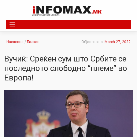
Skip
to
content
Насловна
/
Балкан
Објавено на:
March 27, 2022
Вучиќ: Среќен сум што Србите се
последното слободно “племе” во
Европа!