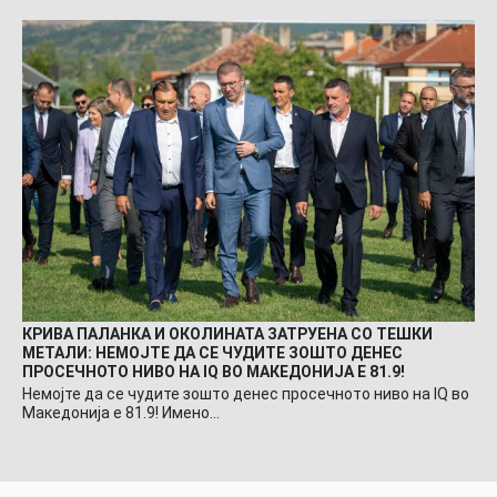
КРИВА ПАЛАНКА И ОКОЛИНАТА ЗАТРУЕНА СО ТЕШКИ
МЕТАЛИ: НЕМОЈТЕ ДА СЕ ЧУДИТЕ ЗОШТО ДЕНЕС
ПРОСЕЧНОТО НИВО НА IQ ВО МАКЕДОНИЈА Е 81.9!
Немојте да се чудите зошто денес просечното ниво на IQ во
Македонија е 81.9! Имено…