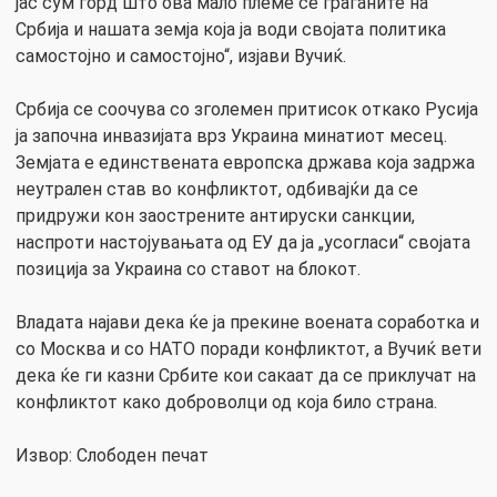
јас сум горд што ова мало племе се граѓаните на
Србија и нашата земја која ја води својата политика
самостојно и самостојно“, изјави Вучиќ.
Србија се соочува со зголемен притисок откако Русија
ја започна инвазијата врз Украина минатиот месец.
Земјата е единствената европска држава која задржа
неутрален став во конфликтот, одбивајќи да се
придружи кон заострените антируски санкции,
наспроти настојувањата од ЕУ да ја „усогласи“ својата
позиција за Украина со ставот на блокот.
Владата најави дека ќе ја прекине воената соработка и
со Москва и со НАТО поради конфликтот, а Вучиќ вети
дека ќе ги казни Србите кои сакаат да се приклучат на
конфликтот како доброволци од која било страна.
Извор: Слободен печат