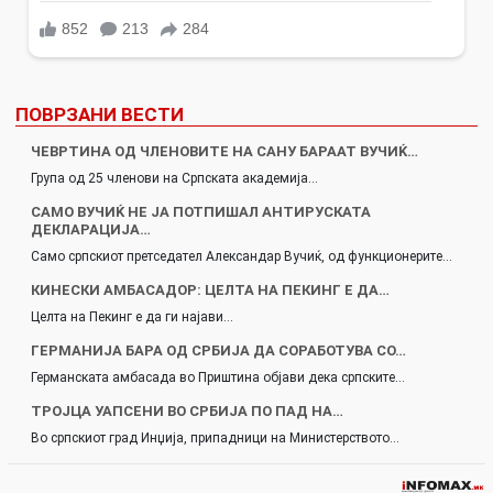
ПОВРЗАНИ ВЕСТИ
ЧЕВРТИНА ОД ЧЛЕНОВИТЕ НА САНУ БАРААТ ВУЧИЌ…
Група од 25 членови на Српската академија…
САМО ВУЧИЌ НЕ ЈА ПОТПИШАЛ АНТИРУСКАТА
ДЕКЛАРАЦИЈА…
Само српскиот претседател Александар Вучиќ, од функционерите…
КИНЕСКИ АМБАСАДОР: ЦЕЛТА НА ПЕКИНГ Е ДА…
Целта на Пекинг е да ги најави…
ГЕРМАНИЈА БАРА ОД СРБИЈА ДА СОРАБОТУВА СО…
Германската амбасада во Приштина објави дека српските…
ТРОЈЦА УАПСЕНИ ВО СРБИЈА ПО ПАД НА…
Во српскиот град Инџија, припадници на Министерството…