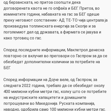
од берзанската, но притоа соопшти дека
договорената квота не го опфаќа и БЕГ. Притоа, во
изминатите години, набавката на гас за БЕГ одеше
преку неговиот сопственик- АД ТЕ-ТО чија централа ја
произведува топлинската енергија за Скопје и за
поголемиот дел од државата, а фирмата се јавува и
како трговец со гас.
Според последните информации, Макпетрол денеска
повторно се вклучил во преговори со Гаспром за да се
обезбедат дополнителни количини за потребите на
БЕГ.
Според информации на Дојче веле, од Гаспром, за
следната 2022 година, требало да се обезбедат околу
400 милиони кубни метри гас, колку што се потребите
на индустриските капацитети и домашните
потрошувачи во Македонија. Руската компанија,
наводно, одобрила само 100 милиони кубни метри гас.