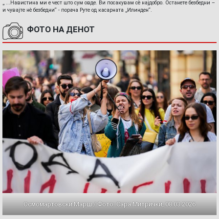
„ ...Навистина ми е чест што сум овде. Ви посакувам сè најдобро. Останете безбедни –
и чувајте нè безбедни“ - порача Руте од касарната „Илинден“.
ФОТО НА ДЕНОТ
Осмомартовски Марш / Фото: Сара Митрички, 08.03.2026