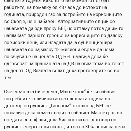
следната година. Како што во моментот стојат
работите, на помалку од 48 часа до истекот на
годината, природен гас за потребите на корисниците
во Скопје, не е набавен. Алтернативните опции се
набавката да оди преку БЕГ, но оттаму потоа да им го
наплаќаат парното греење на корисниците по далеку
повисоки цени, или Владата да ја субвенционира
набавката со најмалку 13 милиони евра и да нема
покачување на цената. Од БЕГ најавија дека ќе
одговорат на прашањата на ДВ на оваа тема во текот
на денот. Од Владата велат дека преговорите се во
тек.
Очекувањата биле дека „Макпетрол“ ќе ги набави
потребните количини гас за следната година во
договор со рускиот „Гаспром“, откако од БЕГ се
пожалија дека немаат пари за набавка. Макпетрол во
средата се пофали дека бил постигнат договор со
рускиот енергетски гигант, и тоа по 30% пониска цена