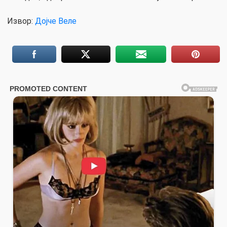
Извор:
Дојче Веле