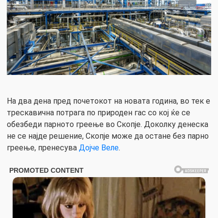
На два дена пред почетокот на новата година, во тек е
трескавична потрага по природен гас со кој ќе се
обезбеди парното греење во Скопје. Доколку денеска
не се најде решение, Скопје може да остане без парно
греење, пренесува
Дојче Веле
.