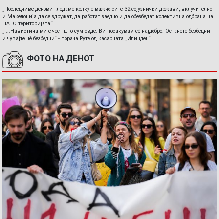
„Последниве денови гледаме колку е важно сите 32 сојузнички држави, вклучително
и Македонија да се здружат, да работат заедно и да обезбедат колективна одбрана на
НАТО територијата.“
„ ...Навистина ми е чест што сум овде. Ви посакувам сè најдобро. Останете безбедни –
и чувајте нè безбедни“ - порача Руте од касарната „Илинден“.
ФОТО НА ДЕНОТ