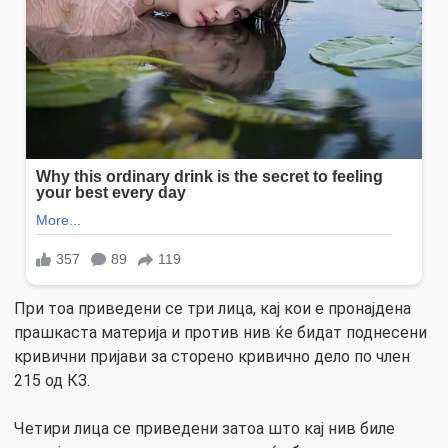
При тоа приведени се три лица, кај кои е пронајдена
прашкаста материја и против нив ќе бидат поднесени
кривични пријави за сторено кривично дело по член
215 од КЗ.
Четири лица се приведени затоа што кај нив биле