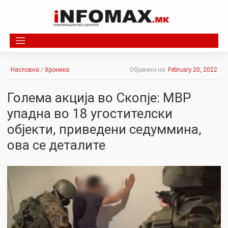
Skip
to
content
Насловна
/
Хроника
Објавено на:
February 20, 2022
Голема акција во Скопје: МВР
упадна во 18 угостителски
објекти, привeдени седуммина,
ова се деталите