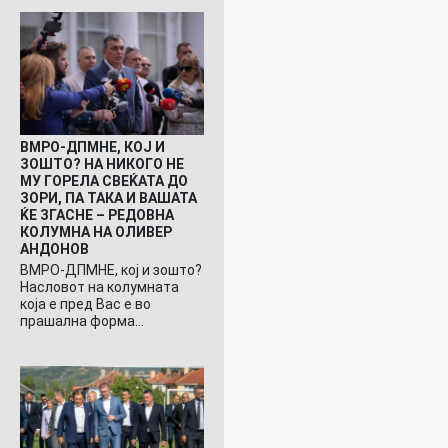
ВМРО-ДПМНЕ, КОЈ И
ЗОШТО? НА НИКОГО НЕ
МУ ГОРЕЛА СВЕЌАТА ДО
ЗОРИ, ПА ТАКА И ВАШАТА
ЌЕ ЗГАСНЕ – РЕДОВНА
КОЛУМНА НА ОЛИВЕР
АНДОНОВ
ВМРО-ДПМНЕ, кој и зошто?
Насловот на колумната
која е пред Вас е во
прашална форма…