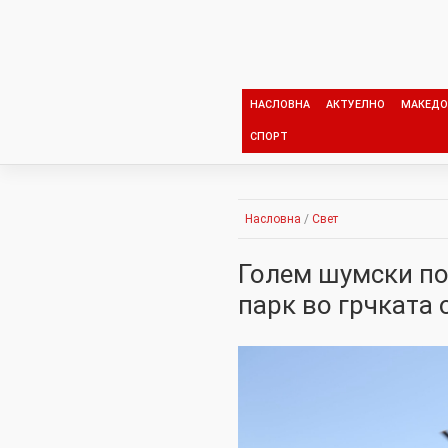
Skip
to
content
НАСЛОВНА
АКТУЕЛНО
МАКЕДО
СПОРТ
Насловна
/
Свет
Голем шумски по
парк во грчката 