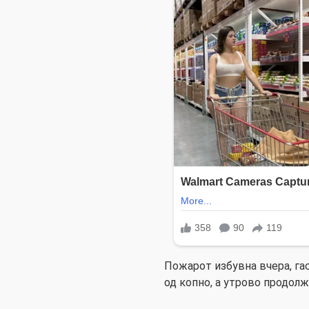
Пожарот избувна вчера, га
од копно, а утрово продолж