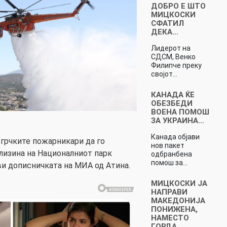
ДОБРО Е ШТО
МИЦКОСКИ
СФАТИЛ
ДЕКА…
Лидерот на
СДСМ, Венко
Филипче преку
својот…
КАНАДА ЌЕ
ОБЕЗБЕДИ
ВОЕНА ПОМОШ
ЗА УКРАИНА…
Канада објави
грчките пожарникари да го
нов пакет
лизина на Националниот парк
одбранбена
помош за…
ви дописничката на МИА од Атина.
МИЦКОСКИ ЈА
НАПРАВИ
МАКЕДОНИЈА
ПОНИЖЕНА,
НАМЕСТО
ГОРДА