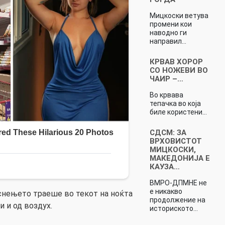
Мицкоски ветува
промени кои
наводно ги
направил…
КРВАВ ХОРОР
СО НОЖЕВИ ВО
ЧАИР –…
Во крвава
тепачка во која
биле користени…
СДСМ: ЗА
ВРХОВИСТОТ
МИЦКОСКИ,
МАКЕДОНИЈА Е
КАУЗА…
ВМРО-ДПМНЕ не
е никакво
снењето траеше во текот на ноќта
продолжение на
и и од воздух.
историското…