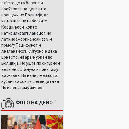
луѓето да го бараат и
среќаваат во далеките
прашуми во Боливија, во
кањоните на небеските
Кордиљери, кои го
наткрилуваат ланецот на
латиноамерикански земји
помеѓу Пацификот и
Антлантикот. Сигурно е дека
Ернесто Гевара е убиен во
Боливија. Но уште по сигурно е
дека Че останува и понатаму
да живее. На вечно жешкото
кубанско сонце, легендата за
Че и понатаму живее.
ФОТО НА ДЕНОТ