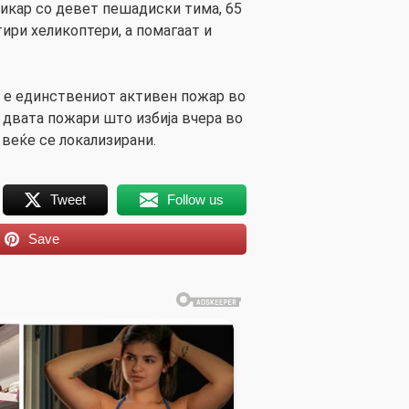
икар со девет пешадиски тима, 65
тири хеликоптери, а помагаат и
а е единствениот активен пожар во
ка двата пожари што избија вчера во
 веќе се локализирани.
Tweet
Follow us
Save