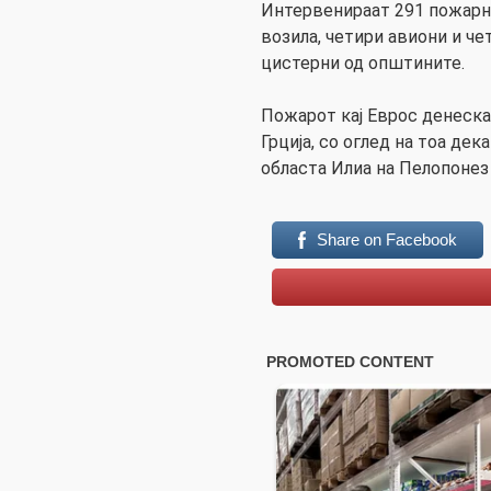
Интервенираат 291 пожарн
возила, четири авиони и че
цистерни од општините.
Пожарот кај Еврос денеск
Грција, со оглед на тоа де
областа Илиа на Пелопонез
Share on Facebook