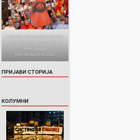
Протест против францускиот
предлог пред Влада. Фото:
Александар
Митовски,03.06.2022
ПРИЈАВИ СТОРИЈА
КОЛУМНИ