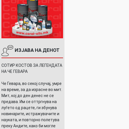
ИЗЈАВА НА ДЕНОТ
СОТИР КОСТОВ ЗА ЛЕГЕНДАТА
НА ЧЕ ГЕВАРА
Че Гевара, во секој случај, умре
на време, за да израсне во мит.
Мит, кој до ден денес не се
предава. Им се оттргнува на
луѓето од рацете, ги збунува
новинарите, истражувачите и
науката, и повторно полетува
преку Андите, како би могле