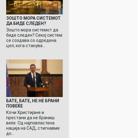
ЗОШТО МОРА СИСТЕМОТ
ДА БИДЕ СЛЕДЕН?
Зошто мора системот да
биде следен? Секој систем
се создава со одредена
цел, кога станува…
БАТЕ, БАТЕ, НЕ НЕ БРАНИ
ПОВЕЌЕ
Кочи Христијане и
престани да не браниш
веќе. Од најповластена
нација на САД, стигнавме
до…