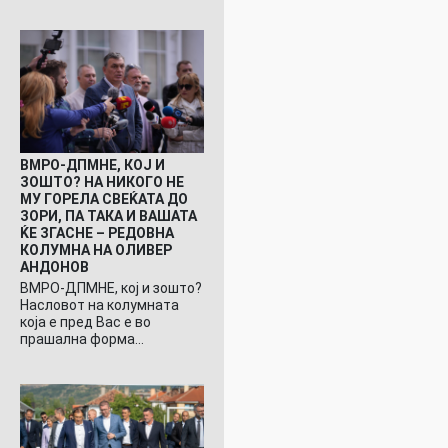
ВМРО-ДПМНЕ, КОЈ И
ЗОШТО? НА НИКОГО НЕ
МУ ГОРЕЛА СВЕЌАТА ДО
ЗОРИ, ПА ТАКА И ВАШАТА
ЌЕ ЗГАСНЕ – РЕДОВНА
КОЛУМНА НА ОЛИВЕР
АНДОНОВ
ВМРО-ДПМНЕ, кој и зошто?
Насловот на колумната
која е пред Вас е во
прашална форма…