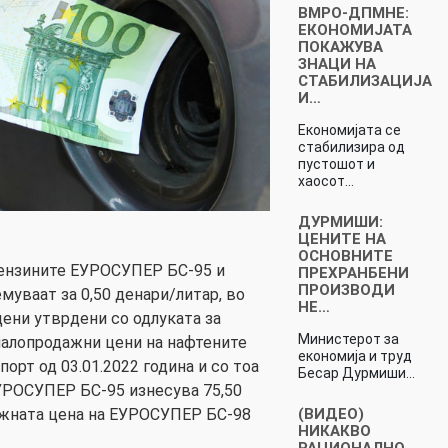
ВМРО-ДПМНЕ:
ЕКОНОМИЈАТА
ПОКАЖУВА
ЗНАЦИ НА
СТАБИЛИЗАЦИЈА
И…
Економијата се
стабилизира од
пустошот и
хаосот…
ДУРМИШИ:
ЦЕНИТЕ НА
ОСНОВНИТЕ
ензините ЕУРОСУПЕР БС-95 и
ПРЕХРАНБЕНИ
ПРОИЗВОДИ
муваат за 0,50 денари/литар, во
НЕ…
ени утврдени со одлуката за
Министерот за
малопродажни цени на нафтените
економија и труд
порт од 03.01.2022 година и со тоа
Бесар Дурмиши…
УРОСУПЕР БС-95 изнесува 75,50
(ВИДЕО)
ажната цена на ЕУРОСУПЕР БС-98
НИКАКВО
РАЦИОНАЛНО