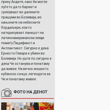
преку Андите, како би могле
луѓето да го бараат и
среќаваат во далеките
прашуми во Боливија, во
кањоните на небеските
Кордиљери, кои го
наткрилуваат ланецот на
латиноамерикански земји
помеѓу Пацификот и
Антлантикот. Сигурно е дека
Ернесто Гевара е убиен во
Боливија. Но уште по сигурно е
дека Че останува и понатаму
да живее. На вечно жешкото
кубанско сонце, легендата за
Че и понатаму живее.
ФОТО НА ДЕНОТ