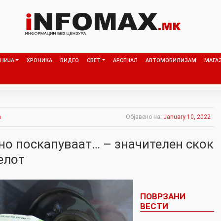
НИЈА
ХРОНИКА
ВИДЕО
СВЕТ
АРСЕНАЛ
АВТОМОБИЛИЗАМ
МАГА
а
Објавено на:
January 10, 2022
но поскапуваат… – значителен скок
елот
ПОВРЗАНИ
ВЕСТИ