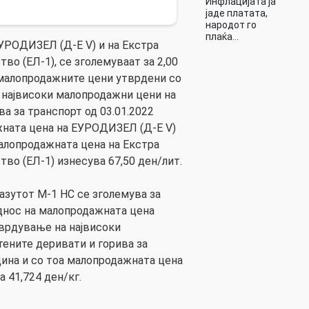
Инфлацијата ја
јаде платата,
народот го
плаќа…
УРОДИЗЕЛ (Д-Е V) и на Екстра
во (ЕЛ-1), се зголемуваат за 2,00
 малопродажните цени утврдени со
 највисоки малопродажни цени на
а за транспорт од 03.01.2022
жната цена на ЕУРОДИЗЕЛ (Д-Е V)
малопродажната цена на Екстра
во (ЕЛ-1) изнесува 67,50 ден/лит.
зутот М-1 НС се зголемува за
однос на малопродажната цена
тврдување на највисоки
ените деривати и горива за
дина и со тоа малопродажната цена
 41,724 ден/кг.