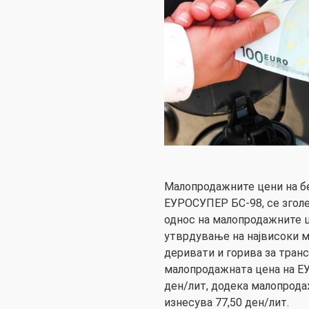
Малопродажните цени на б
ЕУРОСУПЕР БС-98, се зголе
однос на малопродажните ц
утврдување на највисоки 
деривати и горива за транс
малопродажната цена на Е
ден/лит, додека малопрод
изнесува 77,50 ден/лит.