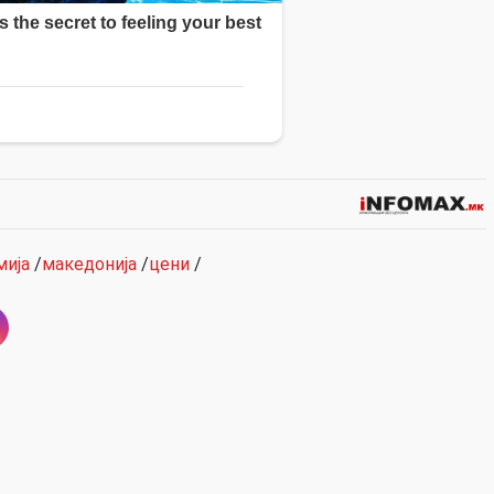
мија
/
македонија
/
цени
/