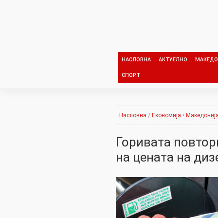
Skip
to
content
НАСЛОВНА
АКТУЕЛНО
МАКЕДО
СПОРТ
Насловна
/
Економија
•
Македониј
Горивата повтор
на цената на диз