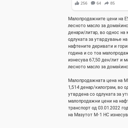
Малопродажните цени на Е
лесното масло за домаќинст
денари/литар, во однос на
одлуката за утврдување на
нафтените деривати и горив
година и со тоа малопрода
изнесува 67,50 ден/лит и 
лесното масло за домаќинст
Малопродажната цена на Ма
1,514 денар/килограм, во 
утврдена со одлуката за у
малопродажни цени на нафт
транспорт од 03.01.2022 го
на Мазутот М-1 НС изнесува