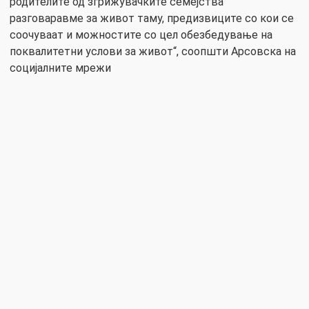
родителите од згрижувачките семејства
разговаравме за живот таму, предизвиците со кои се
соочуваат и можностите со цел обезбедување на
поквалитетни услови за живот“, соопшти Арсовска на
социјалните мрежи