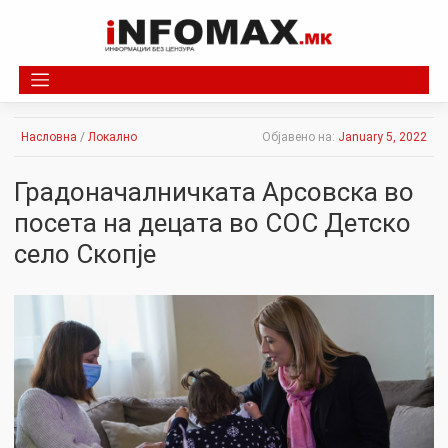
Skip
to
content
Насловна
/
Локално
Објавено на:
January 5, 2022
Градоначалничката Арсовска во
посета на децата во СОС Детско
село Скопје