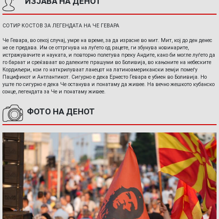
ИЗЈАВА НА ДЕНОТ
СОТИР КОСТОВ ЗА ЛЕГЕНДАТА НА ЧЕ ГЕВАРА
Че Гевара, во секој случај, умре на време, за да израсне во мит. Мит, кој до ден денес
не се предава. Им се оттргнува на луѓето од рацете, ги збунува новинарите,
истражувачите и науката, и повторно полетува преку Андите, како би могле луѓето да
го бараат и среќаваат во далеките прашуми во Боливија, во кањоните на небеските
Кордиљери, кои го наткрилуваат ланецот на латиноамерикански земји помеѓу
Пацификот и Антлантикот. Сигурно е дека Ернесто Гевара е убиен во Боливија. Но
уште по сигурно е дека Че останува и понатаму да живее. На вечно жешкото кубанско
сонце, легендата за Че и понатаму живее.
ФОТО НА ДЕНОТ