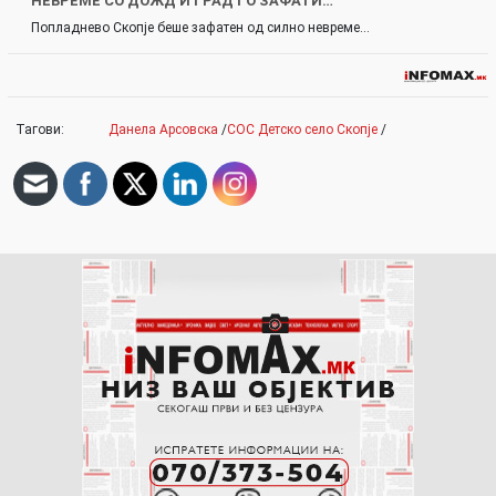
НЕВРЕМЕ СО ДОЖД И ГРАД ГО ЗАФАТИ…
Попладнево Скопје беше зафатен од силно невреме…
Тагови:
Данела Арсовска
/
СОС Детско село Скопје
/