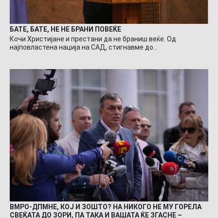
БАТЕ, БАТЕ, НЕ НЕ БРАНИ ПОВЕЌЕ
Кочи Христијане и престани да не браниш веќе. Од
најповластена нација на САД, стигнавме до…
ВМРО-ДПМНЕ, КОЈ И ЗОШТО? НА НИКОГО НЕ МУ ГОРЕЛА
СВЕЌАТА ДО ЗОРИ, ПА ТАКА И ВАШАТА ЌЕ ЗГАСНЕ –