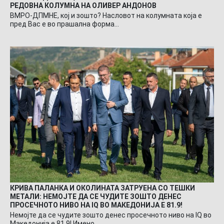
РЕДОВНА КОЛУМНА НА ОЛИВЕР АНДОНОВ
ВМРО-ДПМНЕ, кој и зошто? Насловот на колумната која е
пред Вас е во прашална форма…
КРИВА ПАЛАНКА И ОКОЛИНАТА ЗАТРУЕНА СО ТЕШКИ
МЕТАЛИ: НЕМОЈТЕ ДА СЕ ЧУДИТЕ ЗОШТО ДЕНЕС
ПРОСЕЧНОТО НИВО НА IQ ВО МАКЕДОНИЈА Е 81.9!
Немојте да се чудите зошто денес просечното ниво на IQ во
Македонија е 81.9! Имено…