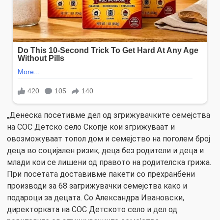
„Денеска посетивме дел од згрижувачките семејства
на СОС Детско село Скопје кои згрижуваат и
овозможуваат топол дом и семејство на поголем број
деца во социјален ризик, деца без родители и деца и
млади кои се лишени од правото на родителска грижа.
При посетата доставивме пакети со прехранбени
производи за 68 загрижувачки семејства како и
подароци за децата. Со Александра Ивановски,
директорката на СОС Детското село и дел од