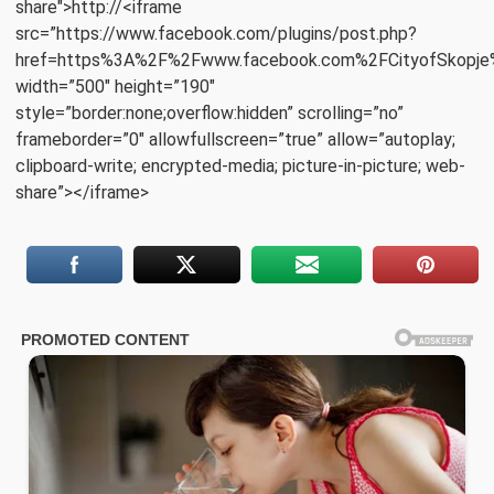
share">http://<iframe
src=”https://www.facebook.com/plugins/post.php?
href=https%3A%2F%2Fwww.facebook.com%2FCityofSkopje
width=”500″ height=”190″
style=”border:none;overflow:hidden” scrolling=”no”
frameborder=”0″ allowfullscreen=”true” allow=”autoplay;
clipboard-write; encrypted-media; picture-in-picture; web-
share”></iframe>