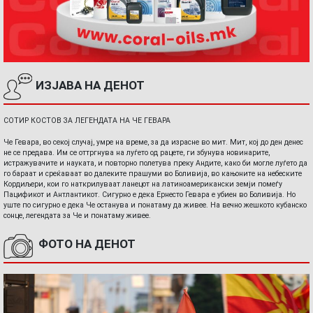
ИЗЈАВА НА ДЕНОТ
СОТИР КОСТОВ ЗА ЛЕГЕНДАТА НА ЧЕ ГЕВАРА
Че Гевара, во секој случај, умре на време, за да израсне во мит. Мит, кој до ден денес
не се предава. Им се оттргнува на луѓето од рацете, ги збунува новинарите,
истражувачите и науката, и повторно полетува преку Андите, како би могле луѓето да
го бараат и среќаваат во далеките прашуми во Боливија, во кањоните на небеските
Кордиљери, кои го наткрилуваат ланецот на латиноамерикански земји помеѓу
Пацификот и Антлантикот. Сигурно е дека Ернесто Гевара е убиен во Боливија. Но
уште по сигурно е дека Че останува и понатаму да живее. На вечно жешкото кубанско
сонце, легендата за Че и понатаму живее.
ФОТО НА ДЕНОТ