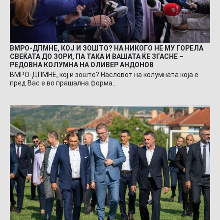
ВМРО-ДПМНЕ, КОЈ И ЗОШТО? НА НИКОГО НЕ МУ ГОРЕЛА
СВЕЌАТА ДО ЗОРИ, ПА ТАКА И ВАШАТА ЌЕ ЗГАСНЕ –
РЕДОВНА КОЛУМНА НА ОЛИВЕР АНДОНОВ
ВМРО-ДПМНЕ, кој и зошто? Насловот на колумната која е
пред Вас е во прашална форма…