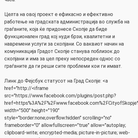
Целта на овој проект е ефикасно и ефективно
работење на градската администрација во служба на
граѓаните, која ќе придонесе Скопје да биде
функционален град кој нуди брзи, квалитетни и
навремени услуги за скопјани. Со ваквиот начин на
комуникација Градот Скопје станува поблизок до
скопјани и има за цел преку непосреден однос со
граѓаните да ги реши сите проблеми кои ги имаат.
Линк до Фејсбук статусот на Град Скопје: <a
href="http://<iframe
src="https://www.facebook.com/plugins/post.php?
href=https%3A%2F%2Fwww.facebook.com%2FCityofSkopje
width="500" height="190"
style="border:none;overflow:hidden" scrolling="no"
frameborder="0" allowfullscreen="true" allow="autoplay;
clipboard-write; encrypted-media; picture-in-picture; web-