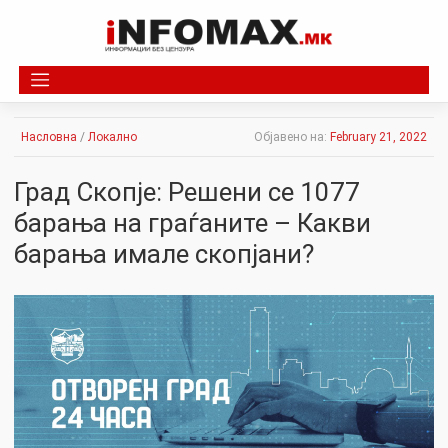
Skip
to
content
Насловна
/
Локално
Објавено на:
February 21, 2022
Град Скопје: Решени се 1077
барања на граѓаните – Какви
барања имале скопјани?