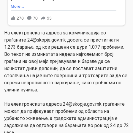
На електронската адреса за комуникација со
граѓаните
24@skopje.gov.mk
досега се пристигнати
1.273 барања, од кои решени се дури 1.077 проблеми.
Во текот на изминатата недела најголемиот број
граѓани на овој мејл пријавувале и барале да се
исчистат диви депонии, да се постават заштитни
столпчиња на јавните површини и тротоарите за да се
спречи непрописното паркирање, како проблеми со
улични кучиња.
На електронската адреса
24@skopje.gov.mk
граѓаните
можат да пријавуваат проблеми од областа на
урбаното живеење, а градската администрација е
задолжена да одговори на барањата во рок од 24 до 72
часа.