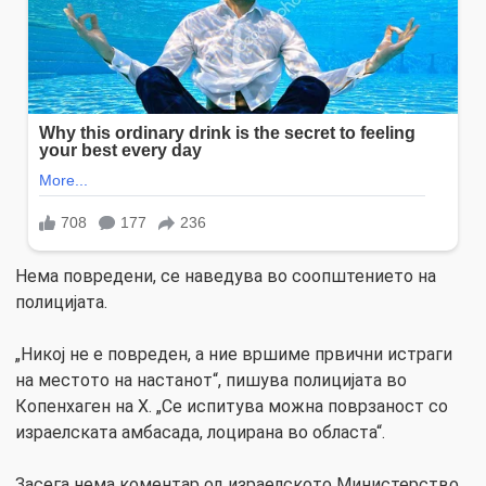
Нема повредени, се наведува во соопштението на
полицијата.
„Никој не е повреден, а ние вршиме првични истраги
на местото на настанот“, пишува полицијата во
Копенхаген на X. „Се испитува можна поврзаност со
израелската амбасада, лоцирана во областа“.
Засега нема коментар од израелското Министерство