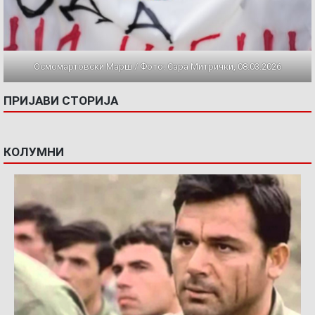
Осмомартовски Марш / Фото: Сара Митрички, 08.03.2026
ПРИЈАВИ СТОРИЈА
КОЛУМНИ