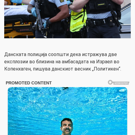
Данската полиција соопшти дека истражува две
експлозии во близина на амбасадата на Израел во
Копенхаген, пишува данскиот весник „Политикен“.