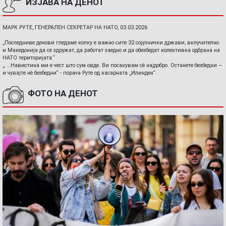
ИЗЈАВА НА ДЕНОТ
МАРК РУТЕ, ГЕНЕРАЛЕН СЕКРЕТАР НА НАТО, 03.03.2026
„Последниве денови гледаме колку е важно сите 32 сојузнички држави, вклучително
и Македонија да се здружат, да работат заедно и да обезбедат колективна одбрана на
НАТО територијата.“
„ ...Навистина ми е чест што сум овде. Ви посакувам сè најдобро. Останете безбедни –
и чувајте нè безбедни“ - порача Руте од касарната „Илинден“.
ФОТО НА ДЕНОТ