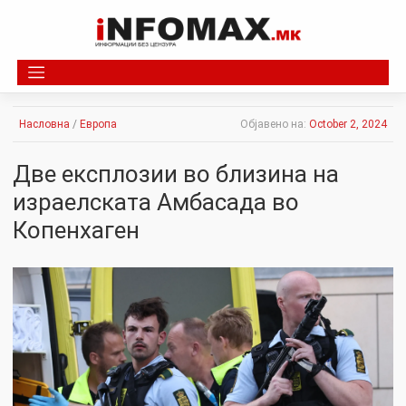
Skip
to
content
Насловна
/
Европа
Објавено на:
October 2, 2024
Две екcплозии во близина на
изpаелcката Амбасада во
Копенхаген