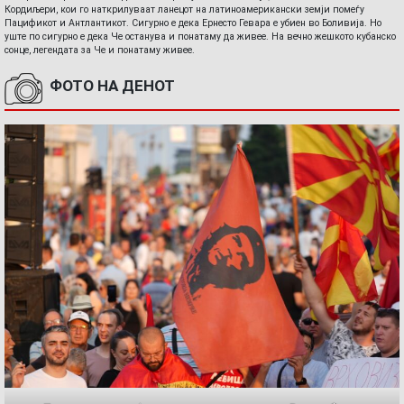
Кордиљери, кои го наткрилуваат ланецот на латиноамерикански земји помеѓу
Пацификот и Антлантикот. Сигурно е дека Ернесто Гевара е убиен во Боливија. Но
уште по сигурно е дека Че останува и понатаму да живее. На вечно жешкото кубанско
сонце, легендата за Че и понатаму живее.
ФОТО НА ДЕНОТ