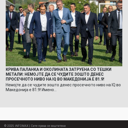
КРИВА ПАЛАНКА И ОКОЛИНАТА ЗАТРУЕНА СО ТЕШКИ
МЕТАЛИ: НЕМОЈТЕ ДА СЕ ЧУДИТЕ ЗОШТО ДЕНЕС
ПРОСЕЧНОТО НИВО НА IQ ВО МАКЕДОНИЈА Е 81.9!
Немојте да се чудите зошто денес просечното ниво на IQ во
Македонија е 81.9! Имено…
© 2025
iNFOMAX
| Сите права се заштитени