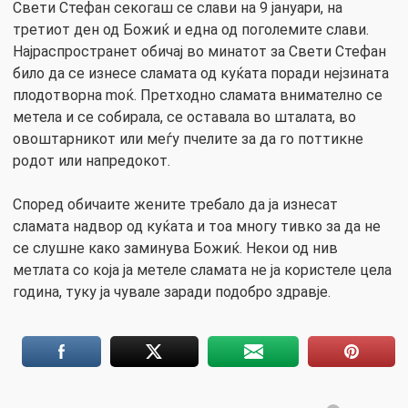
Свети Стефан секогаш се слави на 9 јануари, на
третиот ден од Божиќ и една од поголемите слави.
Најраспространет обичај во минатот за Свети Стефан
било да се изнесе сламата од куќата поради нејзината
плодотвopна moќ. Претходно сламата внимателно се
метела и се собирала, се оставала во шталата, во
овоштарникот или меѓу пчелите за да го поттикне
poдот или напредокот.
Според обичаите жените требало да ја изнесат
сламата надвор од куќата и тоа многу тивко за да не
се слушне како заминува Божиќ. Некои од нив
метлата со која ја метеле сламата не ја користеле цела
година, туку ја чувале заради подобро здравје.