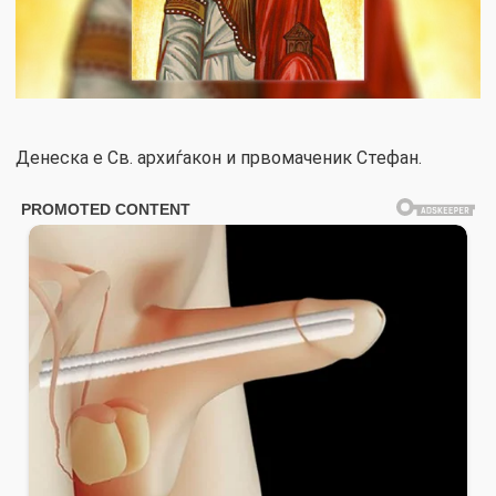
Денеска е Св. архиѓакон и првомаченик Стефан.