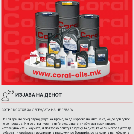
ИЗЈАВА НА ДЕНОТ
СОТИР КОСТОВ ЗА ЛЕГЕНДАТА НА ЧЕ ГЕВАРА
Че Гевара, во секој случај, умре на време, за да израсне во мит. Мит, кој до ден денес
не се предава. Им се оттргнува на луѓето од рацете, ги збунува новинарите,
истражувачите и науката, и повторно полетува преку Андите, како би могле луѓето да
го бараат и среќаваат во далеките прашуми во Боливија, во кањоните на небеските