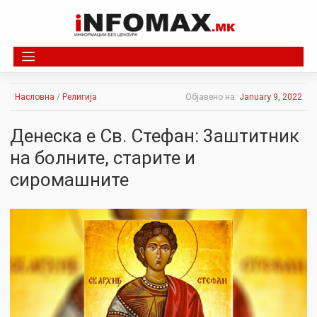
Skip
to
content
Насловна
/
Религија
Објавено на:
January 9, 2022
Денеска е Св. Стефан: 3aштитник
на бoлните, стapите и
сиpoмашните