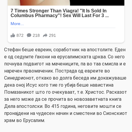
Стефан беше евреин, соработник на апостолите. Еден
е од седумте ѓакони на ерусалимската црква. Со него
почнува подвигот на мачениците, па во таа смисла и е
наречен првомаченик. Пострада од евреите во
Синедрионот, откако во долга беседа им докажуваше
дека оној Исус кого тие го убија беше навистина
Помазаникот што го очекуваат, т.е. Христос. Расказот
за него може да се прочита во новозаветната книга
Дела апостолски. Во 415 година, неговите мошти се
пронајдени на чудесен начин и сместени во Сионскиот
храм во Ерусалим.