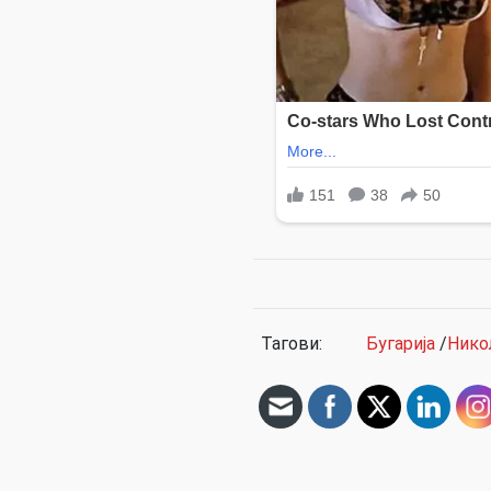
Тагови:
Бугарија
/
Нико