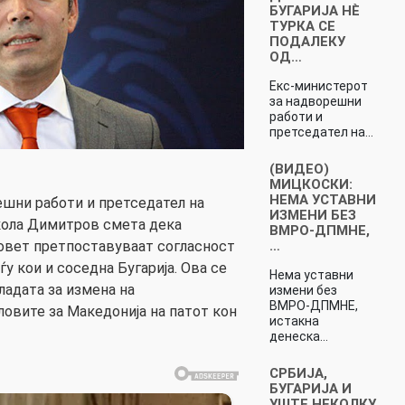
БУГАРИЈА НЀ
ТУРКА СЕ
ПОДАЛЕКУ
ОД…
Екс-министерот
за надворешни
работи и
претседател на…
(ВИДЕО)
МИЦКОСКИ:
НЕМА УСТАВНИ
шни работи и претседател на
ИЗМЕНИ БЕЗ
икола Димитров смета дека
ВМРО-ДПМНЕ,
…
овет претпоставуваат согласност
ѓу кои и соседна Бугарија. Ова се
Нема уставни
ладата за измена на
измени без
ВМРО-ДПМНЕ,
ловите за Македонија на патот кон
истакна
денеска…
СРБИЈА,
БУГАРИЈА И
УШТЕ НЕКОЛКУ