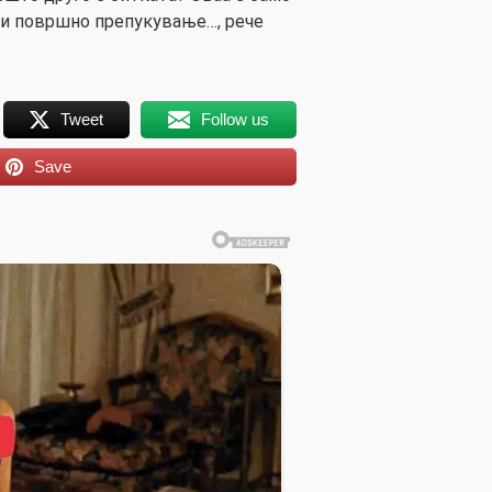
 и површно препукување…, рече
Tweet
Follow us
Save