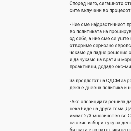
Според него, сегашното ста
сите вклучени во процесот
-Ние сме најдрастичниот 
во политиката на проширув
од себе, а ние сме се уште
отвориме сериозно европс
чекаме да падне решение о
и да чукаме на врати и мо
проактивни, додаде екс-ми
За предлогот на СДСМ за р
дека е дневна политика и н
-Ако опозицијата решила д
нека биде на друга тема. Д
имаат 2/3 мнозинство во
на овие избори туку за дес
битката е за патот или за 