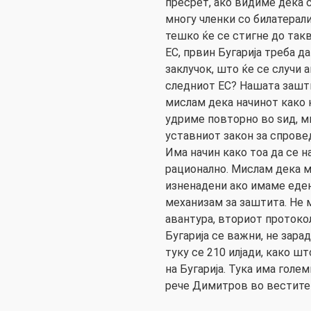
пресрет, ако видиме дека с
многу членки со билатерал
тешко ќе се стигне до такв
ЕС, првин Бугарија треба да
заклучок, што ќе се случи 
следниот ЕС? Нашата зашти
мислам дека начинот како н
удриме повторно во ѕид, м
уставниот закон за спрове
Има начин како тоа да се н
рационално. Мислам дека м
изненадени ако имаме еде
механизам за заштита. Не
авантура, вториот протоко
Бугарија се важни, не зара
туку се 210 илјади, како 
на Бугарија. Тука има голе
рече Димитров во вестите 