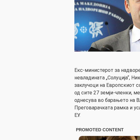
Екс-министерот за надворе
невладината „Солуција“, Н
заклучоци на Европскиот с
од сите 27 земји-членки, ме
однесува во барањето на В
Преговарачката рамка и ус
ЕУ.