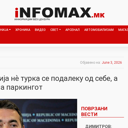
НИЈА
ХРОНИКА
ВИДЕО
СВЕТ
АРСЕНАЛ
АВТОМОБИЛИЗАМ
МАГА
Објавено на:
June 3, 2026
ја нѐ турка се подалеку од себе, а
на паркингот
ПОВРЗАНИ
ВЕСТИ
ДИМИТРОВ: