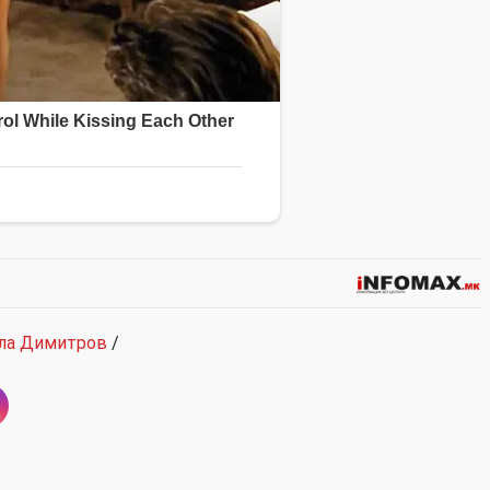
ла Димитров
/