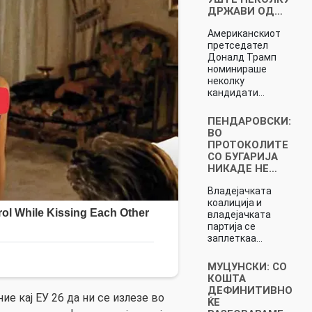
ДРЖАВИ ОД…
Американскиот
претседател
Доналд Трамп
номинираше
неколку
кандидати…
ПЕНДАРОВСКИ:
ВО
ПРОТОКОЛИТЕ
СО БУГАРИЈА
НИКАДЕ НЕ…
Владејачката
коалиција и
владејачката
партија се
заплеткаа…
МУЦУНСКИ: СО
КОШТА
ДЕФИНИТИВНО
ие кај ЕУ 26 да ни се излезе во
ЌЕ