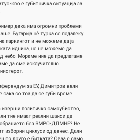
тус-кво е губитничка ситуација за
.
пример дека има огромни проблеми
ање. Бугарија нѐ турка се подалеку
 на паркингот и не можеме да ја
ката иднина, но не можеме да
д небо. Мораме ние да предлагаме
раме да сме исклучително
нистерот.
еферендум за ЕУ, Димитров вели
е сака со тоа да се губи време.
а изврши политичко самоубиство,
али тие имаат реални шанси да
 Собранието без ВМРО-ДПМНЕ? Не
ет изборни циклуси од денес. Дали
нешто друго е битката? Оваа е само