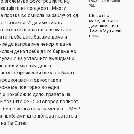
РАЗГОВАРАМЕ
е зголемува фрустрацијата кај
ЗА…
изацијата на процесот…Многу
а порака во смисла на заклучот од
Шефот на
македонската
 се согласи. И да има таков
димпломатија
ако имаме поинаков заклучок на
Тимчо Муцунски
вели…
та треба да ја бараме дома и
ие да направиме чекор, а да не
ислам дека треба да го бараме во
дување на уставните амандмани.
аправи и мислам дека е
ногу земји-членки нема да бидат
н рационален и едноставен
 можеме повторно во една
л е неизбежно дело, правата на
ди тоа што се 3500 според пописот
што беше изјавата на заменикот-МНР
ми проблеми што допрва претстојат,
на Тв Сител.