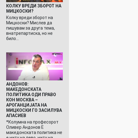
КОЛКУ ВРЕДИ ЗБОРОТ НА
МИЦКОСКИ?
Колку вреди зборот на
Мицкоски? Мислев да
пишувам за друга тема,
внатрепартиска, но не
било…
АНДОНОВ:
МАКЕДОНСКАТА
ПОЛИТИКА ОДИ ПРАВО
КОН МОСКВА –
АРОГАНЦИЈАТА НА
МИЦКОСКИ ГО ЗАСИЛУВА
АПАСИЕВ
*Колумна на професорот
Оливер Андонов Е
македонската политика не
е ниту на лево, ниту на…