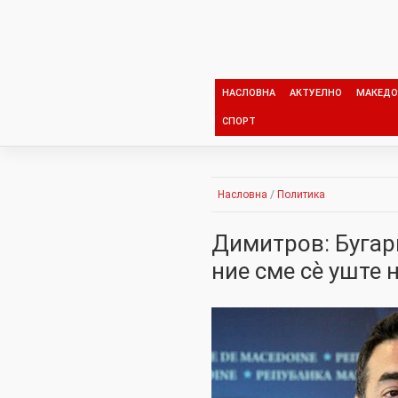
Skip
to
content
НАСЛОВНА
АКТУЕЛНО
МАКЕДО
СПОРТ
Насловна
/
Политика
Димитров: Бугари
ние сме сѐ уште 