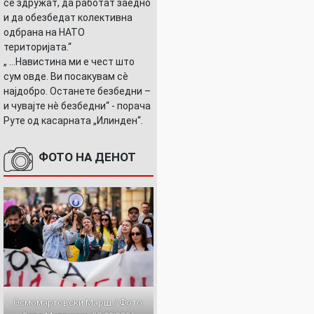
се здружат, да работат заедно
и да обезбедат колективна
одбрана на НАТО
територијата.“
„ ...Навистина ми е чест што
сум овде. Ви посакувам сè
најдобро. Останете безбедни –
и чувајте нè безбедни“ - порача
Руте од касарната „Илинден“.
ФОТО НА ДЕНОТ
Осмомартовски Марш / Фото: