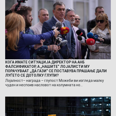
КОГА ИМАТЕ СИТУАЦИЈА ДИРЕКТОР НА АНБ
ФАЛСИФИКАТОР, А „НАШИТЕ“ ЛОЈАЛИСТИ МУ
ПОРАЧУВААТ „ДА ГАЗИ“ СЕ ПОСТАВУВА ПРАШАЊЕ ДАЛИ
ЛУЃЕТО СЕ ДОТОЛКУ ГЛУПИ?
Лојалност– награда – глупост Можеби ви изгледа малку
чуден и неспоив насловот на колумната но…