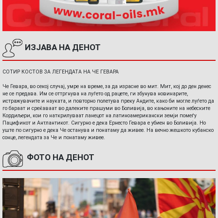
ИЗЈАВА НА ДЕНОТ
СОТИР КОСТОВ ЗА ЛЕГЕНДАТА НА ЧЕ ГЕВАРА
Че Гевара, во секој случај, умре на време, за да израсне во мит. Мит, кој до ден денес
не се предава. Им се оттргнува на луѓето од рацете, ги збунува новинарите,
истражувачите и науката, и повторно полетува преку Андите, како би могле луѓето да
го бараат и среќаваат во далеките прашуми во Боливија, во кањоните на небеските
Кордиљери, кои го наткрилуваат ланецот на латиноамерикански земји помеѓу
Пацификот и Антлантикот. Сигурно е дека Ернесто Гевара е убиен во Боливија. Но
уште по сигурно е дека Че останува и понатаму да живее. На вечно жешкото кубанско
сонце, легендата за Че и понатаму живее.
ФОТО НА ДЕНОТ