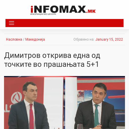
Skip
to
content
Насловна
/
Македонија
Објавено на:
January 15, 2022
Димитров открива една од
точките во прашањата 5+1