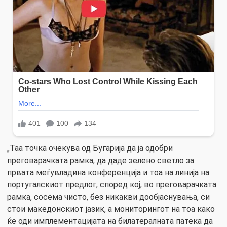
„Таа точка очекува од Бугарија да ја одобри
преговарачката рамка, да даде зелено светло за
првата меѓувладина конференција и тоа на линија на
португалскиот предлог, според кој, во преговарачката
рамка, сосема чисто, без никакви дообјаснувања, си
стои македонскиот јазик, а мониторингот на тоа како
ќе оди имплементацијата на билатералната патека да