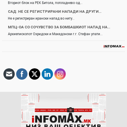
Вториот блок на РЕК Битола, попладнево од…
САД: НЕ СЕ РЕГИСТРИРАНИ НАПАДИ НА ДРУГИ…
Не е регистриран ирански напад во ниту…
МПЦ-ОА СО СОЧУВСТВО ЗА БОМБАШКИОТ НАПАД НА…
Архиепископот Охридски и Македонски г.г. Стефан упати…