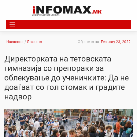
Skip
to
content
Насловна
/
Локално
Објавено на:
February 23, 2022
Директорката на тетовската
гимназија со препораки за
облекување до ученичките: Да не
доаѓаат со гол стомак и градите
надвор