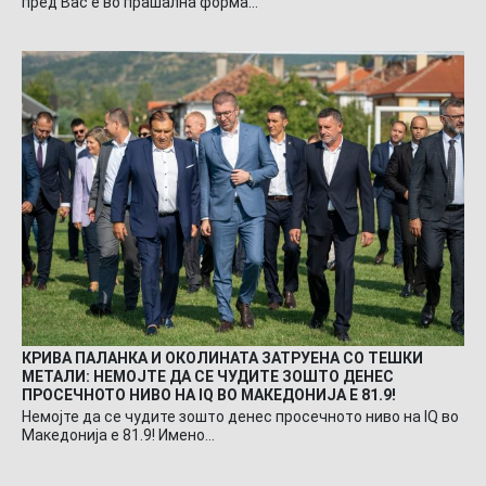
пред Вас е во прашална форма…
КРИВА ПАЛАНКА И ОКОЛИНАТА ЗАТРУЕНА СО ТЕШКИ
МЕТАЛИ: НЕМОЈТЕ ДА СЕ ЧУДИТЕ ЗОШТО ДЕНЕС
ПРОСЕЧНОТО НИВО НА IQ ВО МАКЕДОНИЈА Е 81.9!
Немојте да се чудите зошто денес просечното ниво на IQ во
Македонија е 81.9! Имено…