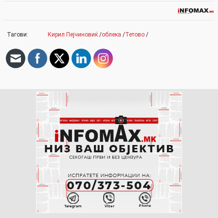
Тагови:
Кирил Пејчиновиќ
/
облека
/
Тетово
/