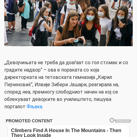
„Девојчињата не треба да доаѓаат со гол стомак и со
градите надвор“ – ова е пораката со која
директорката на тетовската гимназија „Кирил
Пејчиновиќ“, Илвије Зибери Јашари, реагирала на,
според неа, премногу слободниот начин на кој се
облекуваат девојките во училиштето, пишува
порталот
Фљака
.