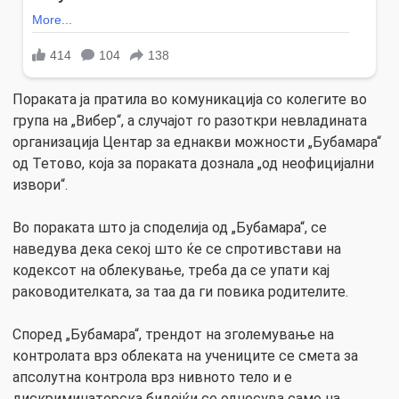
Пораката ја пратила во комуникација со колегите во
група на „Вибер“, а случајот го разоткри невладината
организација Центар за еднакви можности „Бубамара“
од Тетово, која за пораката дознала „од неофицијални
извори“.
Во пораката што ја споделија од „Бубамара“, се
наведува дека секој што ќе се спротивстави на
кодексот на облекување, треба да се упати кај
раководителката, за таа да ги повика родителите.
Според „Бубамара“, трендот на зголемување на
контролата врз облеката на учениците се смета за
апсолутна контрола врз нивното тело и е
дискриминаторска бидејќи се однесува само на