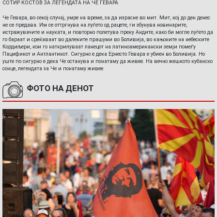
СОТИР КОСТОВ ЗА ЛЕГЕНДАТА НА ЧЕ ГЕВАРА
Че Гевара, во секој случај, умре на време, за да израсне во мит. Мит, кој до ден денес
не се предава. Им се оттргнува на луѓето од рацете, ги збунува новинарите,
истражувачите и науката, и повторно полетува преку Андите, како би могле луѓето да
го бараат и среќаваат во далеките прашуми во Боливија, во кањоните на небеските
Кордиљери, кои го наткрилуваат ланецот на латиноамерикански земји помеѓу
Пацификот и Антлантикот. Сигурно е дека Ернесто Гевара е убиен во Боливија. Но
уште по сигурно е дека Че останува и понатаму да живее. На вечно жешкото кубанско
сонце, легендата за Че и понатаму живее.
ФОТО НА ДЕНОТ