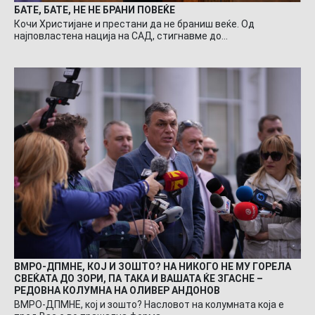
БАТЕ, БАТЕ, НЕ НЕ БРАНИ ПОВЕЌЕ
Кочи Христијане и престани да не браниш веќе. Од
најповластена нација на САД, стигнавме до…
ВМРО-ДПМНЕ, КОЈ И ЗОШТО? НА НИКОГО НЕ МУ ГОРЕЛА
СВЕЌАТА ДО ЗОРИ, ПА ТАКА И ВАШАТА ЌЕ ЗГАСНЕ –
РЕДОВНА КОЛУМНА НА ОЛИВЕР АНДОНОВ
ВМРО-ДПМНЕ, кој и зошто? Насловот на колумната која е