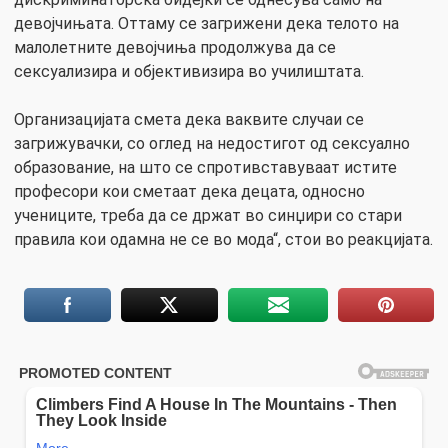
девојчињата. Оттаму се загрижени дека телото на
малолетните девојчиња продолжува да се
сексуализира и објективизира во училиштата.
Организацијата смета дека ваквите случаи се
загрижувачки, со оглед на недостигот од сексуално
образование, на што се спротивставуваат истите
професори кои сметаат дека децата, односно
учениците, треба да се држат во синџири со стари
правила кои одамна не се во мода“, стои во реакцијата.