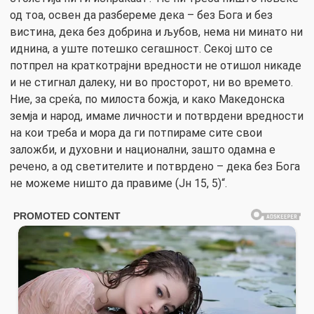
од тоа, освен да разбереме дека – без Бога и без
вистина, дека без добрина и љубов, нема ни минато ни
иднина, а уште потешко сегашност. Секој што се
потпрел на краткотрајни вредности не отишол никаде
и не стигнал далеку, ни во просторот, ни во времето.
Ние, за среќа, по милоста божја, и како Македонска
земја и народ, имаме личности и потврдени вредности
на кои треба и мора да ги потпираме сите свои
заложби, и духовни и национални, зашто одамна е
речено, а од светителите и потврдено – дека без Бога
не можеме ништо да правиме (Јн 15, 5)“.