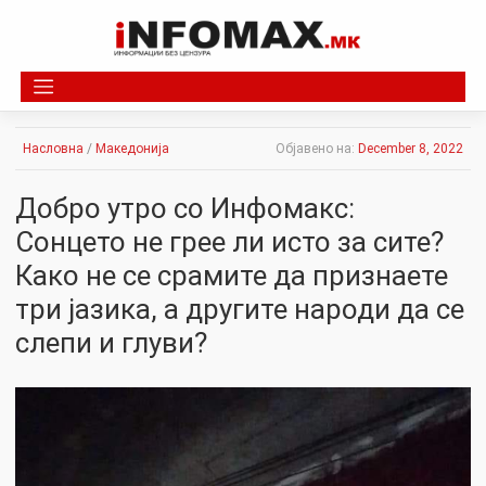
Skip
to
content
Насловна
/
Македонија
Објавено на:
December 8, 2022
Добро утро со Инфомакс:
Сонцето не грее ли исто за сите?
Како не се срамите да признаете
три јазика, а другите народи да се
слепи и глуви?