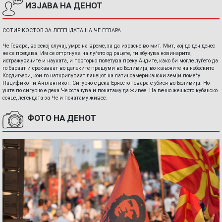
ИЗЈАВА НА ДЕНОТ
СОТИР КОСТОВ ЗА ЛЕГЕНДАТА НА ЧЕ ГЕВАРА
Че Гевара, во секој случај, умре на време, за да израсне во мит. Мит, кој до ден денес
не се предава. Им се оттргнува на луѓето од рацете, ги збунува новинарите,
истражувачите и науката, и повторно полетува преку Андите, како би могле луѓето да
го бараат и среќаваат во далеките прашуми во Боливија, во кањоните на небеските
Кордиљери, кои го наткрилуваат ланецот на латиноамерикански земји помеѓу
Пацификот и Антлантикот. Сигурно е дека Ернесто Гевара е убиен во Боливија. Но
уште по сигурно е дека Че останува и понатаму да живее. На вечно жешкото кубанско
сонце, легендата за Че и понатаму живее.
ФОТО НА ДЕНОТ