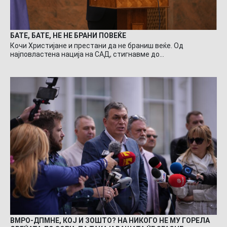
БАТЕ, БАТЕ, НЕ НЕ БРАНИ ПОВЕЌЕ
Кочи Христијане и престани да не браниш веќе. Од
најповластена нација на САД, стигнавме до…
ВМРО-ДПМНЕ, КОЈ И ЗОШТО? НА НИКОГО НЕ МУ ГОРЕЛА