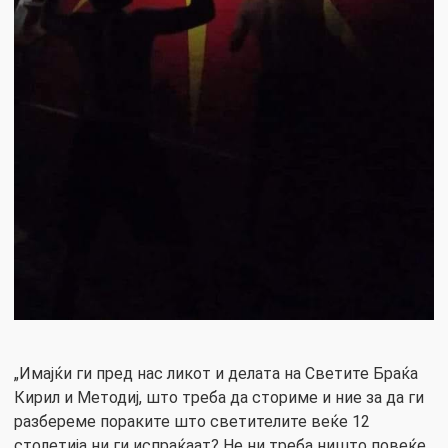
„Имајќи ги пред нас ликот и делата на Светите Браќа
Кирил и Методиј, што треба да сториме и ние за да ги
разбереме пораките што светителите веќе 12
столетија ни ги испраќаат? Не ни треба ништо повеќе