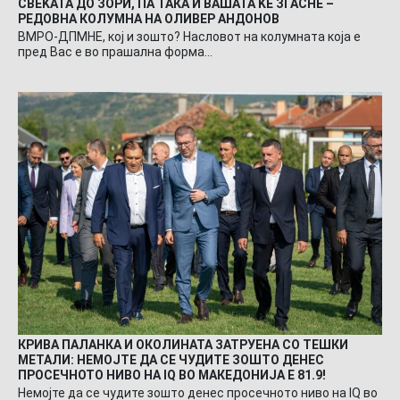
СВЕЌАТА ДО ЗОРИ, ПА ТАКА И ВАШАТА ЌЕ ЗГАСНЕ –
РЕДОВНА КОЛУМНА НА ОЛИВЕР АНДОНОВ
ВМРО-ДПМНЕ, кој и зошто? Насловот на колумната која е
пред Вас е во прашална форма…
КРИВА ПАЛАНКА И ОКОЛИНАТА ЗАТРУЕНА СО ТЕШКИ
МЕТАЛИ: НЕМОЈТЕ ДА СЕ ЧУДИТЕ ЗОШТО ДЕНЕС
ПРОСЕЧНОТО НИВО НА IQ ВО МАКЕДОНИЈА Е 81.9!
Немојте да се чудите зошто денес просечното ниво на IQ во