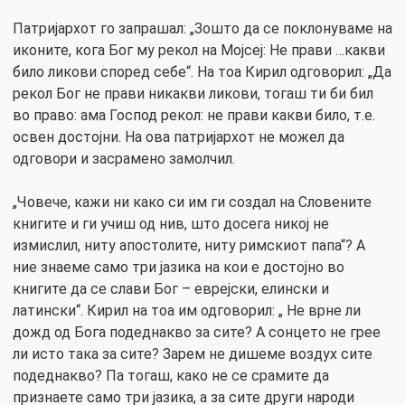
Патријархот го запрашал: „Зошто да се поклонуваме на
иконите, кога Бог му рекол на Мојсеј: Не прави …какви
било ликови според себе“. На тоа Кирил одговорил: „Да
рекол Бог не прави никакви ликови, тогаш ти би бил
во право: ама Господ рекол: не прави какви било, т.е.
освен достојни. На ова патријархот не можел да
одговори и засрамено замолчил.
„Човече, кажи ни како си им ги создал на Словените
книгите и ги учиш од нив, што досега никој не
измислил, ниту апостолите, ниту римскиот папа“? А
ние знаеме само три јазика на кои е достојно во
книгите да се слави Бог – еврејски, елински и
латински“. Кирил на тоа им одговорил: „ Не врне ли
дожд од Бога подеднакво за сите? А сонцето не грее
ли исто така за сите? Зарем не дишеме воздух сите
подеднакво? Па тогаш, како не се срамите да
признаете само три јазика, а за сите други народи