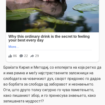
Браќата Кирил и Методиј, со епопејата на која ретко да
и има рамна и меѓу најстраствените заложници на
слободата на човечкиот дух, својот придонес го дадоа
во борбата за слобода од заборавот и незнаењето.
Оти, што друго толку сигурно го чува паметењето,
како пишаниот збор, и го пренесува знаењето, како
запишаната мудрост!?