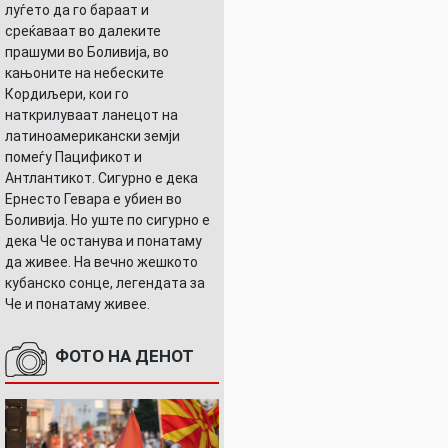
луѓето да го бараат и
среќаваат во далеките
прашуми во Боливија, во
кањоните на небеските
Кордиљери, кои го
наткрилуваат ланецот на
латиноамерикански земји
помеѓу Пацификот и
Антлантикот. Сигурно е дека
Ернесто Гевара е убиен во
Боливија. Но уште по сигурно е
дека Че останува и понатаму
да живее. На вечно жешкото
кубанско сонце, легендата за
Че и понатаму живее.
ФОТО НА ДЕНОТ