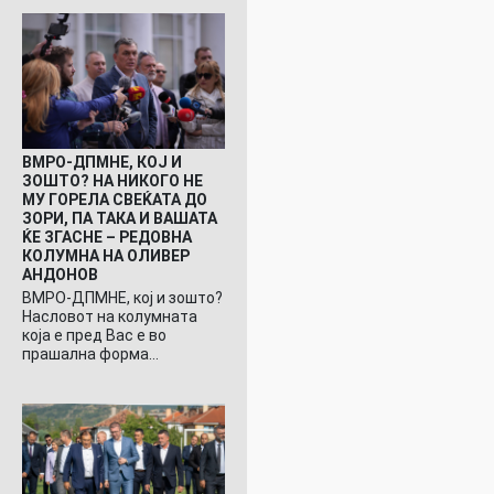
ВМРО-ДПМНЕ, КОЈ И
ЗОШТО? НА НИКОГО НЕ
МУ ГОРЕЛА СВЕЌАТА ДО
ЗОРИ, ПА ТАКА И ВАШАТА
ЌЕ ЗГАСНЕ – РЕДОВНА
КОЛУМНА НА ОЛИВЕР
АНДОНОВ
ВМРО-ДПМНЕ, кој и зошто?
Насловот на колумната
која е пред Вас е во
прашална форма…