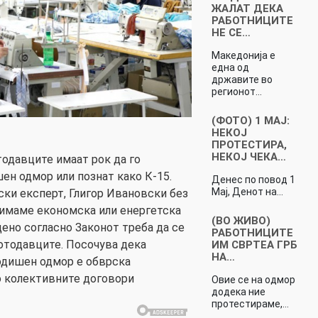
ЖАЛАТ ДЕКА
РАБОТНИЦИТЕ
НЕ СЕ…
Македонија е
една од
државите во
регионот…
(ФОТО) 1 МАЈ:
НЕКОЈ
ПРОТЕСТИРА,
НЕКОЈ ЧЕКА…
тодавците имаат рок да го
ен одмор или познат како К-15.
Денес по повод 1
Мај, Денот на…
ки експерт, Глигор Ивановски без
 имаме економска или енергетска
(ВО ЖИВО)
дено согласно Законот треба да се
РАБОТНИЦИТЕ
ботодавците. Посочува дека
ИМ СВРТЕА ГРБ
НА…
годишен одмор е обврска
о колективните договори
Овие се на одмор
додека ние
протестираме,…