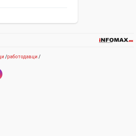
ци
/
работодавци
/