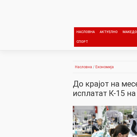
Skip
to
content
НАСЛОВНА
АКТУЕЛНО
МАКЕДО
СПОРТ
Насловна
/
Економија
До крајот на мес
исплатат К-15 н