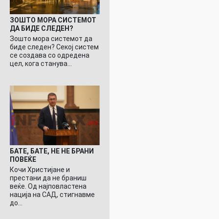
ЗОШТО МОРА СИСТЕМОТ
ДА БИДЕ СЛЕДЕН?
Зошто мора системот да
биде следен? Секој систем
се создава со одредена
цел, кога станува…
БАТЕ, БАТЕ, НЕ НЕ БРАНИ
ПОВЕЌЕ
Кочи Христијане и
престани да не браниш
веќе. Од најповластена
нација на САД, стигнавме
до…