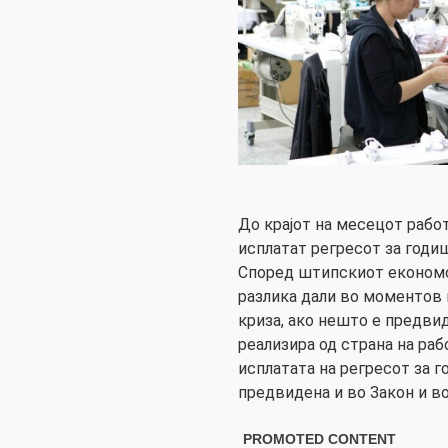
До крајот на месецот рабо
исплатат регресот за годиш
Според штипскиот економс
разлика дали во моментов
криза, ако нешто е предви
реализира од страна на ра
исплатата на регресот за 
предвидена и во Закон и в