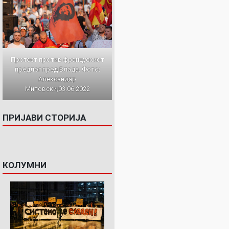
Протест против францускиот
предлог пред Влада. Фото:
Александар
Митовски,03.06.2022
ПРИЈАВИ СТОРИЈА
КОЛУМНИ