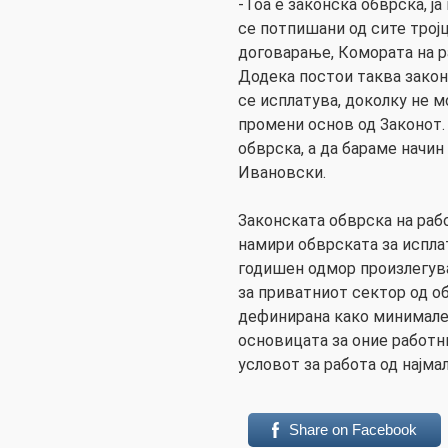
-Тоа е законска обврска, ј
се потпишани од сите трој
договарање, Комората на р
Додека постои таква закон
се исплатува, доколку не м
промени основ од Законот.
обврска, а да бараме начин
Ивановски.
Законската обврска на раб
намири обврската за исплат
годишен одмор произлегув
за приватниот сектор од о
дефинирана како минимален
основицата за оние работн
условот за работа од најма
Share on Facebook