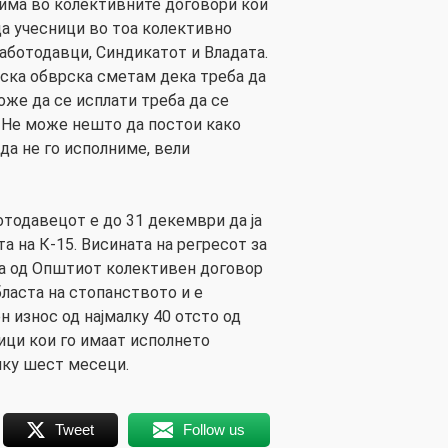
а има во колективните договори кои
ца учесници во тоа колективно
аботодавци, Синдикатот и Владата.
ска обврска сметам дека треба да
оже да се исплати треба да се
 Не може нешто да постои како
 да не го исполниме, вели
отодавецот е до 31 декември да ја
а на К-15. Висината на регресот за
а од Општиот колективен договор
бласта на стопанството и е
 износ од најмалку 40 отсто од
ици кои го имаат исполнето
лку шест месеци.
Tweet
Follow us