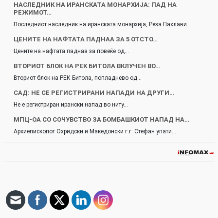
НАСЛЕДНИК НА ИРАНСКАТА МОНАРХИЈА: ПАД НА
РЕЖИМОТ…
Последниот наследник на иранската монархија, Реза Пахлави…
ЦЕНИТЕ НА НАФТАТА ПАДНАА ЗА 5 ОТСТО…
Цените на нафтата паднаа за повеќе од…
ВТОРИОТ БЛОК НА РЕК БИТОЛА ВКЛУЧЕН ВО…
Вториот блок на РЕК Битола, попладнево од…
САД: НЕ СЕ РЕГИСТРИРАНИ НАПАДИ НА ДРУГИ…
Не е регистриран ирански напад во ниту…
МПЦ-ОА СО СОЧУВСТВО ЗА БОМБАШКИОТ НАПАД НА…
Архиепископот Охридски и Македонски г.г. Стефан упати…