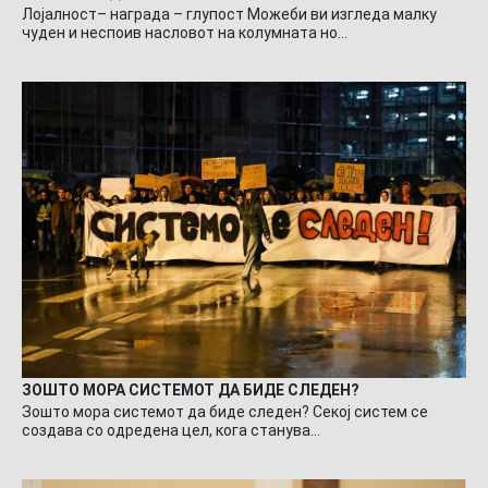
Лојалност– награда – глупост Можеби ви изгледа малку
чуден и неспоив насловот на колумната но…
ЗОШТО МОРА СИСТЕМОТ ДА БИДЕ СЛЕДЕН?
Зошто мора системот да биде следен? Секој систем се
создава со одредена цел, кога станува…