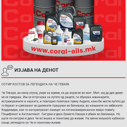
ИЗЈАВА НА ДЕНОТ
СОТИР КОСТОВ ЗА ЛЕГЕНДАТА НА ЧЕ ГЕВАРА
Че Гевара, во секој случај, умре на време, за да израсне во мит. Мит, кој до ден денес
не се предава. Им се оттргнува на луѓето од рацете, ги збунува новинарите,
истражувачите и науката, и повторно полетува преку Андите, како би могле луѓето да
го бараат и среќаваат во далеките прашуми во Боливија, во кањоните на небеските
Кордиљери, кои го наткрилуваат ланецот на латиноамерикански земји помеѓу
Пацификот и Антлантикот. Сигурно е дека Ернесто Гевара е убиен во Боливија. Но
уште по сигурно е дека Че останува и понатаму да живее. На вечно жешкото кубанско
сонце, легендата за Че и понатаму живее.