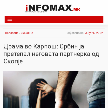
Skip
to
content
Насловна
/
Локално
Објавено на:
July 26, 2022
Драма во Карпош: Србин ја
претепал неговата партнерка од
Скопје