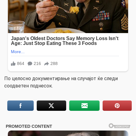
По целосно документирање на случајот ќе следи
соодветен поднесок.