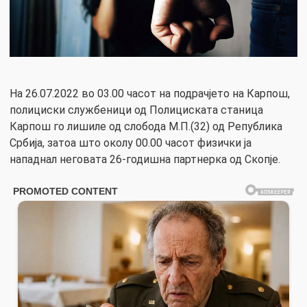
На 26.07.2022 во 03.00 часот на подрачјето на Карпош,
полициски службеници од Полициската станица
Карпош го лишиле од слобода М.П.(32) од Република
Србија, затоа што околу 00.00 часот физички ја
нападнал неговата 26-годишна партнерка од Скопје.