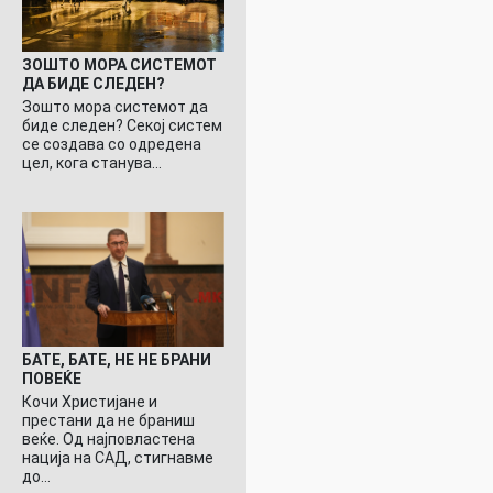
ЗОШТО МОРА СИСТЕМОТ
ДА БИДЕ СЛЕДЕН?
Зошто мора системот да
биде следен? Секој систем
се создава со одредена
цел, кога станува…
БАТЕ, БАТЕ, НЕ НЕ БРАНИ
ПОВЕЌЕ
Кочи Христијане и
престани да не браниш
веќе. Од најповластена
нација на САД, стигнавме
до…