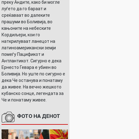
преку Андите, како би могле
луѓето да го бараат и
среќаваат во далеките
прашуми во Боливија, во
кањоните на небеските
Кордиљери, кои го
наткрилуваат ланецот на
латиноамерикански земји
помеѓу Пацификот и
Антлантикот. Сигурно е дека
Ернесто Гевара е убиен во
Боливија. Но уште по сигурно е
дека Че останува и понатаму
да живее. На вечно жешкото
кубанско сонце, легендата за
Че и понатаму живее.
ФОТО НА ДЕНОТ