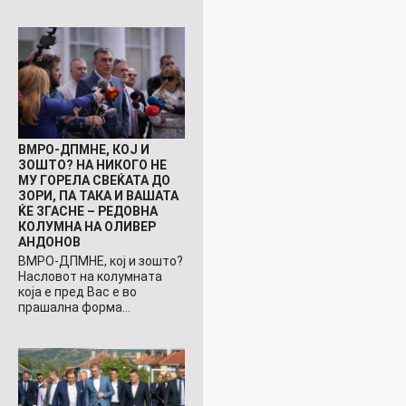
ВМРО-ДПМНЕ, КОЈ И
ЗОШТО? НА НИКОГО НЕ
МУ ГОРЕЛА СВЕЌАТА ДО
ЗОРИ, ПА ТАКА И ВАШАТА
ЌЕ ЗГАСНЕ – РЕДОВНА
КОЛУМНА НА ОЛИВЕР
АНДОНОВ
ВМРО-ДПМНЕ, кој и зошто?
Насловот на колумната
која е пред Вас е во
прашална форма…