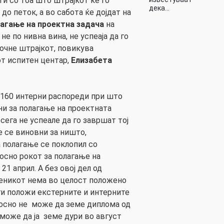
ти со тоа што штрајкот ќе го
дека…
до петок, а во сабота ќе дојдат на
агање на проектна задача
на
 не по нивна вина, не успеаја да го
очне штрајкот, повикува
т испитен центар,
Елизабета
 160 интерни распореди при што
и за полагање на проектната
сега не успеале да го завршат тој
е се виновни за ништо,
 полагање се поклопил со
осно рокот за полагање на
21 април. А без овој дел од
ченикот нема во целост положено
 ги положи екстерните и интерните
носно не може да земе диплома од
може да ја земе дури во август