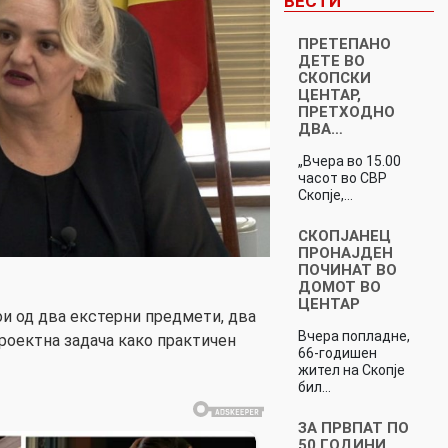
ВЕСТИ
ПРЕТЕПАНО
ДЕТЕ ВО
СКОПСКИ
ЦЕНТАР,
ПРЕТХОДНО
ДВА…
„Вчера во 15.00
часот во СВР
Скопје,…
СКОПЈАНЕЦ
ПРОНАЈДЕН
ПОЧИНАТ ВО
ДОМОТ ВО
ЦЕНТАР
и од два екстерни предмети, два
Вчера попладне,
роектна задача како практичен
66-годишен
жител на Скопје
бил…
ЗА ПРВПАТ ПО
50 ГОДИНИ