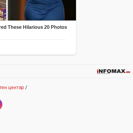
тен центар
/