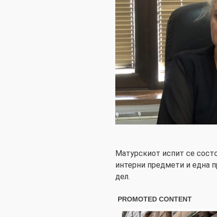
Матурскиот испит се состо
интерни предмети и една п
дел.