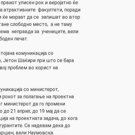
 првиот уписен рок и веројатно ќе
а атрактивните факултети, поради
 ќе мораат да се запишат во втор
тане слободно место, а не таму
олема неправда за учениците, вели
боден печат.
стојана комуникација со
, Јетон Шаќири при што се бара
вој проблем во корист на
муникација со министерот,
 рокот за полагање на проектна
г министерот да го промени
 до 21 април, до 19 мај да се
ија на проектната задача, до кога
турантите. Се надевам дека до
вршен, вели Наумовска.