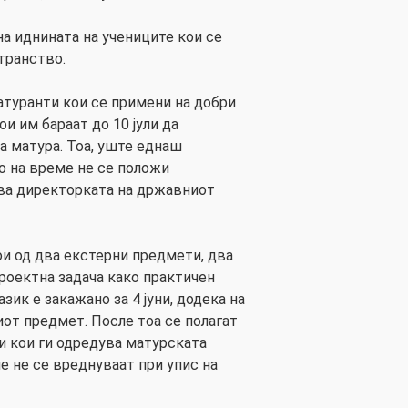
на иднината на учениците кои се
транство.
матуранти кои се примени на добри
ои им бараат до 10 јули да
а матура. Тоа, уште еднаш
о на време не се положи
ува директорката на државниот
и од два екстерни предмети, два
роектна задача како практичен
азик е закажано за 4 јуни, додека на
ниот предмет. После тоа се полагат
и кои ги одредува матурската
е не се вреднуваат при упис на