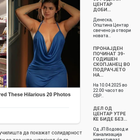
ЦЕНТАР
ДОБИ…
Денеска,
Општина Центар
свечено ја отвори
новата…
ПРОНАЈДЕН
ПОЧИНАТ 39-
ГОДИШЕН
СКОПЈАНЕЦ ВО
ПОДРАЧЈЕТО
НА…
На 10.04.2025 во
22.00 часот во
СВР…
ДЕЛ ОД
ЦЕНТАР УТРЕ
ЌЕ БИДЕ БЕЗ…
Од ЈП Водовод и
училишта да покажат солидарност
Канализација
известуваат