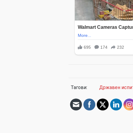
Тагови:
Државен испи