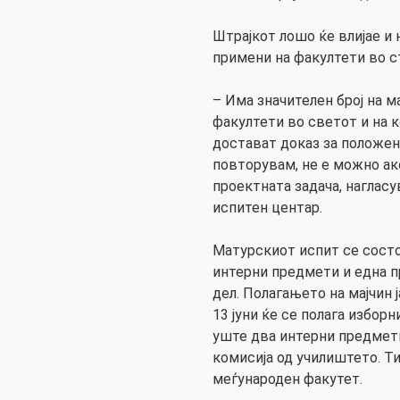
Штрајкот лошо ќе влијае и 
примени на факултети во с
– Има значителен број на 
факултети во светот и на к
достават доказ за положен
повторувам, не е можно ак
проектната задача, наглас
испитен центар.
Матурскиот испит се состо
интерни предмети и една п
дел. Полагањето на мајчин ј
13 јуни ќе се полага избор
уште два интерни предмет
комисија од училиштето. Ти
меѓународен факутет.