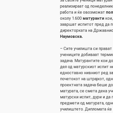
за своите ученици матуран
реализираат од понеделник 
работа и ќе овозможат
пол
околу 1.600
матуранти
кои,
завршат испитот пред да п
директорката на Државнио
Наумовска.
– Сите училишта си прават
учениците добиваат термин
задача. Матурантите кои до
дел од матурскиот испит н
едноставно нивниот ред за
почетокот на штрајкот, одн
проектната задача беше до 
матурата, се смета дека у
матурски испит, дури и да
предмети од матурата, од
училиштето. Дипломата ќе 