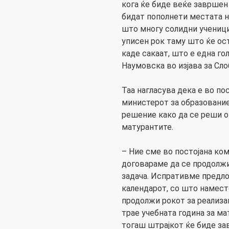
кога ќе биде веќе завршен
бидат пополнети местата н
што многу солидни ученици
уписен рок таму што ќе ос
каде сакаат, што е една г
Наумовска во изјава за Сло
Таа нагласува дека е во по
министерот за образование
решение како да се реши о
матурантите.
– Ние сме во постојана ко
договараме да се продолжи
задача. Испративме предло
календарот, со што наместо
продолжи рокот за реализац
трае учебната година за ма
тогаш штрајкот ќе биде за