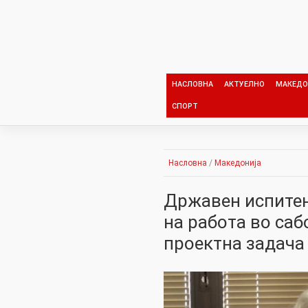
Skip
to
content
НАСЛОВНА
АКТУЕЛНО
МАКЕДО
СПОРТ
Насловна
/
Македонија
Државен испитен
на работа во саб
проектна задача