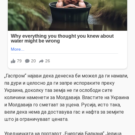
„Гаспром“ најави дека денеска би можел да ги намали,
па дури и целосно да ги запре испораките преку
Украина, доколку таа земја не ги ослободи сите
количини наменети за Молдавија. Властите на Украина
и Молдавија го сметаат за уцена. Русија, исто така,
вели дека нема да доставува гас и нафта за земјите
што ја ограничуваат цената.
Уредничката на порталот „Енергија Балкана“ Јелица