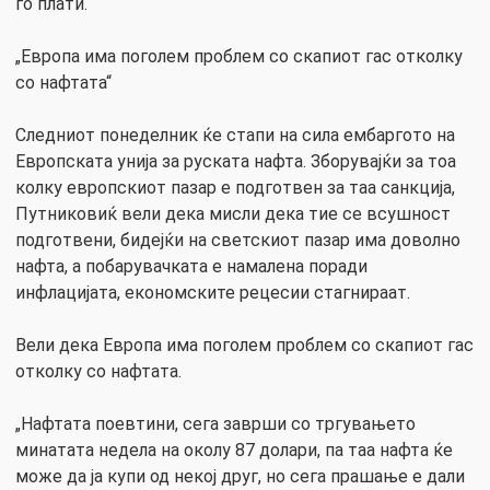
го плати.
„Европа има поголем проблем со скапиот гас отколку
со нафтата“
Следниот понеделник ќе стапи на сила ембаргото на
Европската унија за руската нафта. Зборувајќи за тоа
колку европскиот пазар е подготвен за таа санкција,
Путниковиќ вели дека мисли дека тие се всушност
подготвени, бидејќи на светскиот пазар има доволно
нафта, а побарувачката е намалена поради
инфлацијата, економските рецесии стагнираат.
Вели дека Европа има поголем проблем со скапиот гас
отколку со нафтата.
„Нафтата поевтини, сега заврши со тргувањето
минатата недела на околу 87 долари, па таа нафта ќе
може да ја купи од некој друг, но сега прашање е дали