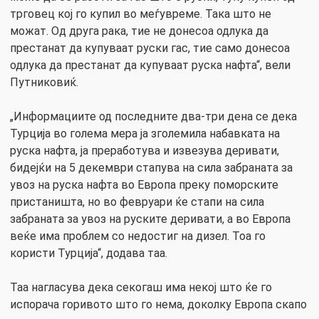
трговец кој го купил во меѓувреме. Така што не
можат. Од друга рака, тие не донесоа одлука да
престанат да купуваат руски гас, тие само донесоа
одлука да престанат да купуваат руска нафта“, вели
Путниковиќ.
„Информациите од последните два-три дена се дека
Турција во голема мера ја зголемила набавката на
руска нафта, ја преработува и извезува деривати,
бидејќи на 5 декември стапува на сила забраната за
увоз на руска нафта во Европа преку поморските
пристаништа, но во февруари ќе стапи на сила
забраната за увоз на руските деривати, а во Европа
веќе има проблем со недостиг на дизел. Тоа го
користи Турција“, додава таа.
Таа нагласува дека секогаш има некој што ќе го
испорача горивото што го нема, доколку Европа скапо