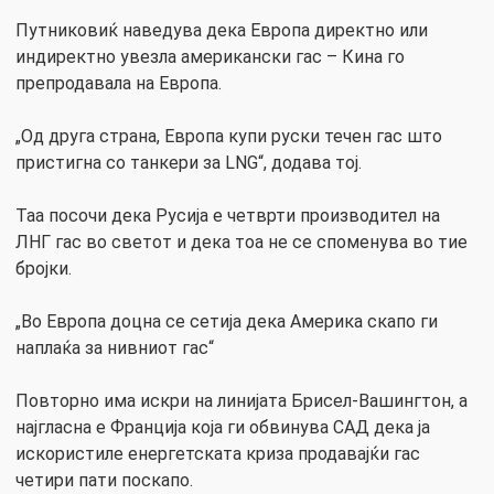
Путниковиќ наведува дека Европа директно или
индиректно увезла американски гас – Кина го
препродавала на Европа.
„Од друга страна, Европа купи руски течен гас што
пристигна со танкери за LNG“, додава тој.
Таа посочи дека Русија е четврти производител на
ЛНГ гас во светот и дека тоа не се споменува во тие
бројки.
„Во Европа доцна се сетија дека Америка скапо ги
наплаќа за нивниот гас“
Повторно има искри на линијата Брисел-Вашингтон, а
најгласна е Франција која ги обвинува САД дека ја
искористиле енергетската криза продавајќи гас
четири пати поскапо.