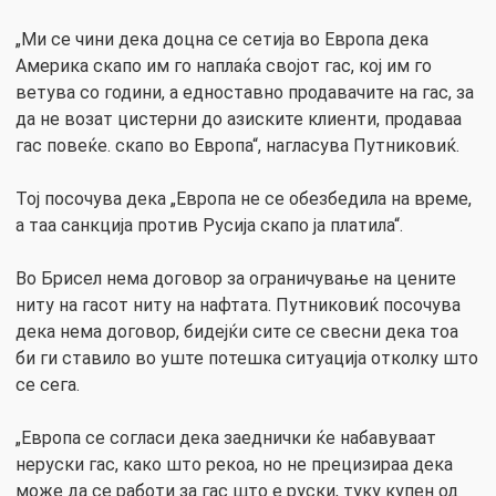
„Ми се чини дека доцна се сетија во Европа дека
Америка скапо им го наплаќа својот гас, кој им го
ветува со години, а едноставно продавачите на гас, за
да не возат цистерни до азиските клиенти, продаваа
гас повеќе. скапо во Европа“, нагласува Путниковиќ.
Тој посочува дека „Европа не се обезбедила на време,
а таа санкција против Русија скапо ја платила“.
Во Брисел нема договор за ограничување на цените
ниту на гасот ниту на нафтата. Путниковиќ посочува
дека нема договор, бидејќи сите се свесни дека тоа
би ги ставило во уште потешка ситуација отколку што
се сега.
„Европа се согласи дека заеднички ќе набавуваат
неруски гас, како што рекоа, но не прецизираа дека
може да се работи за гас што е руски, туку купен од