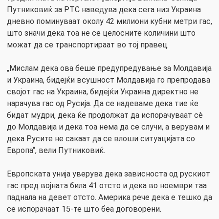
Путниковиќ за РТС наведува дека сега низ Украина
дневно поминуваат околу 42 милиони кубни метри гас,
што значи дека тоа не се целосните количини што
можат да се транспортираат во тој правец.
„Мислам дека ова беше предупредување за Молдавија
и Украина, бидејќи всушност Молдавија го препродава
својот гас на Украина, бидејќи Украина директно не
нарачува гас од Русија. Да се ​​надеваме дека тие ќе
бидат мудри, дека ќе продолжат да испорачуваат сè
до Молдавија и дека тоа нема да се случи, а верувам и
дека Русите не сакаат да се влоши ситуацијата со
Европа“, вели Путниковиќ.
Европската унија уверува дека зависноста од рускиот
гас пред војната била 41 отсто и дека во ноември таа
паднала на девет отсто. Америка рече дека е тешко да
се испорачаат 15-те што беа договорени.