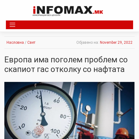
Skip
to
content
Насловна
/
Свет
Објавено на:
November 29, 2022
Европа има поголем проблем со
скапиот гас отколку со нафтата