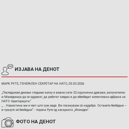
ИЗЈАВА НА ДЕНОТ
МАРК РУТЕ, ГЕНЕРАЛЕН СЕКРЕТАР НА НАТО, 03.03.2026
„Последниве денови гледаме колку е важно сите 32 сојузнички држави, вклучително
и Македонија да се здружат, да работат заедно и да обезбедат колективна одбрана на
НАТО територијата.“
„ ...Навистина ми е чест што сум овде. Ви посакувам сè најдобро. Останете безбедни –
и чувајте нè безбедни“ - порача Руте од касарната „Илинден“.
ФОТО НА ДЕНОТ