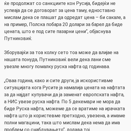
ќе продолжат со санкциите кон Русија, бидејќи не
успеаја да се договорат за цена таму, едноставно
мислам дека се плашат да одредат цена – би сакале, а
на пример, Полска побара 20 долари за барел да биде
цената, што е под сите пазарни цени“, објаснува
Путниковиќ.
Зборувајќи за тоа колку сето тоа може да влијае на
нашата понуда, Путниковиќ вели дека лани сме
увезле многу помалку руска нафта од годинава.
„Оваа година, како и сите други, ја искористивме
ситуацијата кога Русите ја намалија цената на нафтата
за да најдат купувачи да ја заменат европската нафта,
а НИС увезе руска нафта. По 5 декември не мора да
биде Руска нафта, можеме да се вратиме на ирачката
нафта што ја користевме претходно, увезена, а имаме
полни магацини, така што мислам дека нема да има
проблем со снабдувањето“, додава тој.