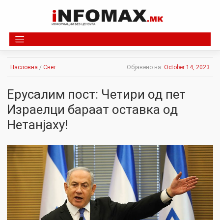
Skip
to
content
Насловна
/
Свет
Објавено на:
October 14, 2023
Ерусалим пост: Четири од пет
Израелци бараат оставка од
Нетанјаху!