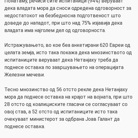
Понатаму, речиси сите испитаници (94%) веруваат
дека владата мора да сноси одредена одговорност за
недостатокот на безбедносна подготвеност што
доведе до нападот, при што над 75% изјавија дека
владата има најголем дел од одговорноста.
Истражувањето, во кое беа анкетирани 620 Евреи од
целата земја, исто така покажа дека мнозинството од
испитаниците веруваат дека Нетанјаху треба да
поднесе оставка по завршувањето на операцијата
Железни мечеви.
Тесно мнозинство од 56 отсто рекле дека Нетанјаху
мора да поднесе оставка на крајот на војната, при што
28 отсто од коалициските гласачи се согласуваат со
овој став, а 52 отсто од испитаниците исто така
очекуваат министерот за одбрана Јоав Галант да
поднесе оставка.