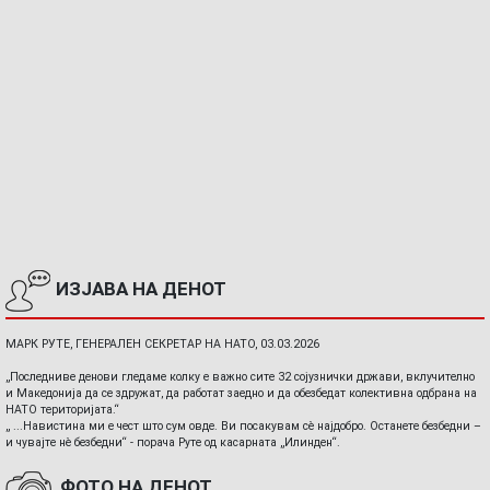
ИЗЈАВА НА ДЕНОТ
МАРК РУТЕ, ГЕНЕРАЛЕН СЕКРЕТАР НА НАТО, 03.03.2026
„Последниве денови гледаме колку е важно сите 32 сојузнички држави, вклучително
и Македонија да се здружат, да работат заедно и да обезбедат колективна одбрана на
НАТО територијата.“
„ ...Навистина ми е чест што сум овде. Ви посакувам сè најдобро. Останете безбедни –
и чувајте нè безбедни“ - порача Руте од касарната „Илинден“.
ФОТО НА ДЕНОТ