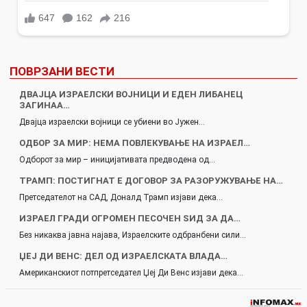
ПОВРЗАНИ ВЕСТИ
ДВАЈЦА ИЗРАЕЛСКИ ВОЈНИЦИ И ЕДЕН ЛИБАНЕЦ
ЗАГИНАА…
Двајца израелски војници се убиени во Јужен…
ОДБОР ЗА МИР: НЕМА ПОВЛЕКУВАЊЕ НА ИЗРАЕЛ…
Одборот за мир – иницијативата предводена од…
ТРАМП: ПОСТИГНАТ Е ДОГОВОР ЗА РАЗОРУЖУВАЊЕ НА…
Претседателот на САД, Доналд Трамп изјави дека…
ИЗРАЕЛ ГРАДИ ОГРОМЕН ПЕСОЧЕН ЅИД ЗА ДА…
Без никаква јавна најава, Израелските одбранбени сили…
ЏЕЈ ДИ ВЕНС: ДЕЛ ОД ИЗРАЕЛСКАТА ВЛАДА…
Американскиот потпретседател Џеј Ди Венс изјави дека…