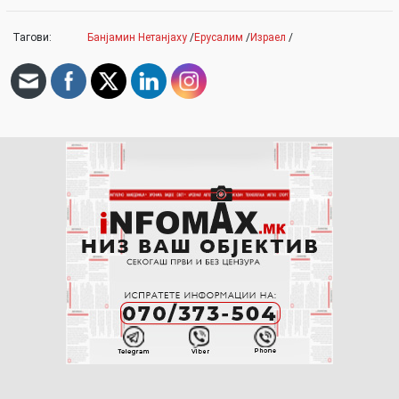
Тагови:
Банјамин Нетанјаху
/
Ерусалим
/
Израел
/