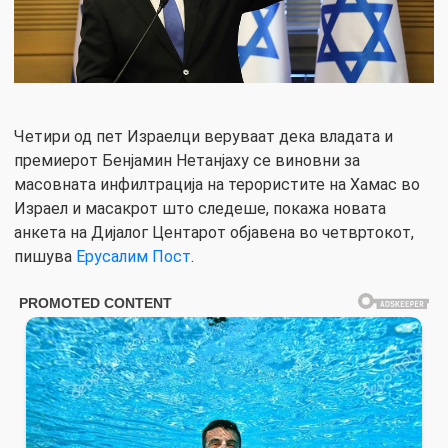
Четири од пет Израелци веруваат дека владата и
премиерот Бенјамин Нетанјаху се виновни за
масовната инфилтрација на терористите на Хамас во
Израел и масакрот што следеше, покажа новата
анкета на Дијалог Центарот објавена во четвртокот,
пишува
Ерусалим Пост
.