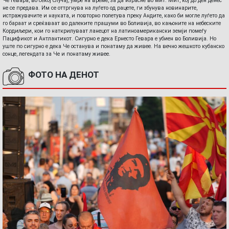
Че Гевара, во секој случај, умре на време, за да израсне во мит. Мит, кој до ден денес
не се предава. Им се оттргнува на луѓето од рацете, ги збунува новинарите,
истражувачите и науката, и повторно полетува преку Андите, како би могле луѓето да
го бараат и среќаваат во далеките прашуми во Боливија, во кањоните на небеските
Кордиљери, кои го наткрилуваат ланецот на латиноамерикански земји помеѓу
Пацификот и Антлантикот. Сигурно е дека Ернесто Гевара е убиен во Боливија. Но
уште по сигурно е дека Че останува и понатаму да живее. На вечно жешкото кубанско
сонце, легендата за Че и понатаму живее.
ФОТО НА ДЕНОТ