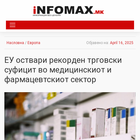
Skip
to
content
Насловна
/
Европа
Објавено на:
April 16, 2025
ЕУ оствари рекорден трговски
суфицит во медицинскиот и
фармацевтскиот сектор