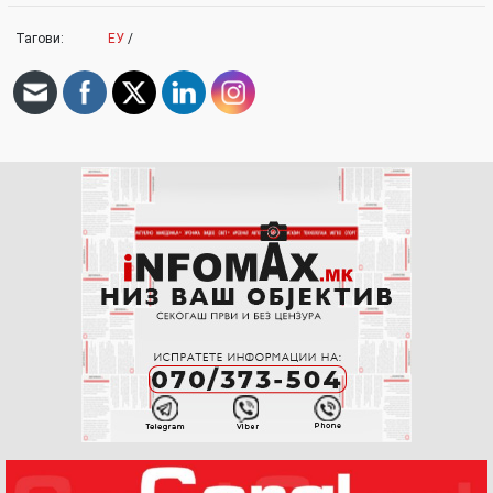
Тагови:
ЕУ
/