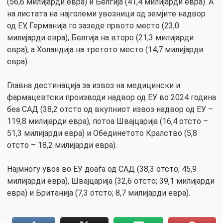
(56,6 милијарди евра) и Белгија (41,4 милијарди евра). А
на листата на најголеми увозници од земјите надвор
од ЕУ, Германија го зазеде првото место (23,0
милијарди евра), Белгија на второ (21,3 милијарди
евра), а Холандија на третото место (14,7 милијарди
евра).
Главна дестинација за извоз на медицински и
фармацевтски производи надвор од ЕУ во 2024 година
беа САД (38,2 отсто од вкупниот извоз надвор од ЕУ –
119,8 милијарди евра), потоа Швајцарија (16,4 отсто –
51,3 милијарди евра) и Обединетото Кралство (5,8
отсто – 18,2 милијарди евра).
Најмногу увоз во ЕУ доаѓа од САД (38,3 отсто; 45,9
милијарди евра), Швајцарија (32,6 отсто; 39,1 милијарди
евра) и Британија (7,3 отсто; 8,7 милијарди евра).