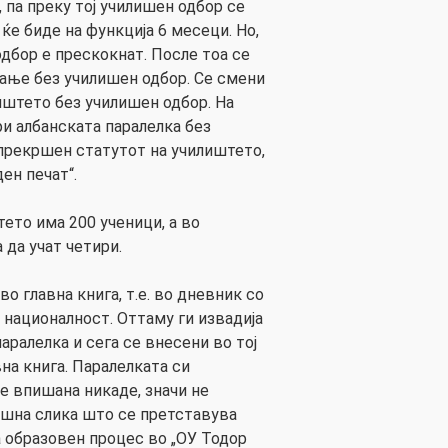
, па преку тој училишен одбор се
 ќе биде на функција 6 месеци. Но,
дбор е прескокнат. После тоа се
вање без училишен одбор. Се смени
иштето без училишен одбор. На
ари албанската паралелка без
 прекршен статутот на училиштето,
ен печат“.
ето има 200 ученици, а во
 да учат четири.
о главна книга, т.е. во дневник со
националност. Оттаму ги извадија
аралелка и сега се внесени во тој
вна книга. Паралелката си
е впишана никаде, значи не
ешна слика што се претставува
а образовен процес во „ОУ Тодор