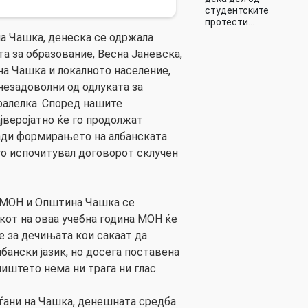
студентските
протести…
а Чашка, денеска се одржала
а за образование, Весна Јаневска,
а Чашка и локалното население,
незадоволни од одлуката за
ралелка. Според нашите
јверојатно ќе го продолжат
ради формирањето на албанската
го испочитувал договорот склучен
, МОН и Општина Чашка се
кот на оваа учебна година МОН ќе
 за дечињата кои сакаат да
лбански јазик, но досега поставена
лиштето нема ни трага ни глас.
ѓани на Чашка, денешната средба