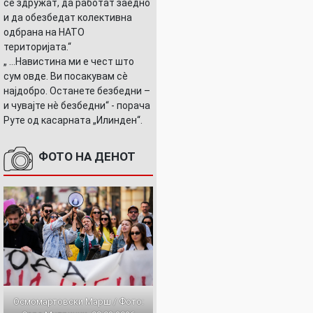
се здружат, да работат заедно
и да обезбедат колективна
одбрана на НАТО
територијата.“
„ ...Навистина ми е чест што
сум овде. Ви посакувам сè
најдобро. Останете безбедни –
и чувајте нè безбедни“ - порача
Руте од касарната „Илинден“.
ФОТО НА ДЕНОТ
Осмомартовски Марш / Фото: