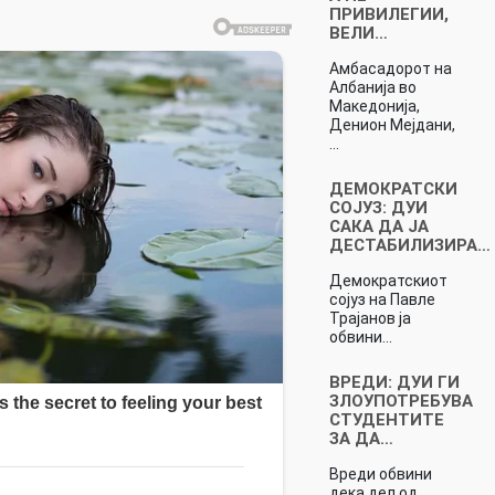
ПРИВИЛЕГИИ,
ВЕЛИ…
Амбасадорот на
Албанија во
Македонија,
Денион Мејдани,
…
ДЕМОКРАТСКИ
СОЈУЗ: ДУИ
САКА ДА ЈА
ДЕСТАБИЛИЗИРА…
Демократскиот
сојуз на Павле
Трајанов ја
обвини…
ВРЕДИ: ДУИ ГИ
ЗЛОУПОТРЕБУВА
СТУДЕНТИТЕ
ЗА ДА…
Вреди обвини
дека дел од