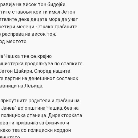
правија на висок тон бидејќи
стите ставови кои ги имал Јетон
ителите дека децата мора да учат
четири месеци. Откако граѓаните
 расправа на висок тон,
од местото.
а Чашка тие се крајно
инистерка продолжува по стапките
Јетон Шаќири. Според нашите
те партии на денешниот состанок
авници на Левица.
 присутните родители и граѓани на
 Јанев“ во општина Чашка, беа на
 полициска станица. Директорката
ва ги пријавила за физичко и
како таа со полициски кордон
илиштето.