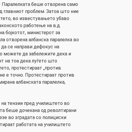
! Паралелката беше отворена само
од главниот проблем. Затоа што ние
тето, во известувањето убаво
аконското работење на в.д.
на бојкотот, министерот за
ила отворена албанска паралелка во
 да се направи дефокус на
о можете да забележите дека и
нт на тоа дека луѓето што
ето, протестираат „против
 не е точно. Протестираат против
мирана албанската паралелка,
 на тензии пред училиштето во
та беше дочекана од револтирани
езе во зградата со полициски
отираат работата на училиштето