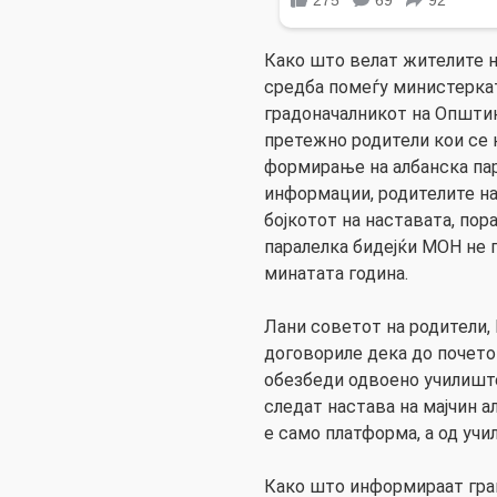
Како што велат жителите н
средба помеѓу министеркат
градоначалникот на Општин
претежно родители кои се 
формирање на албанска па
информации, родителите на
бојкотот на наставата, по
паралелка бидејќи МОН не 
минатата година.
Лани советот на родители
договориле дека до почето
обезбеди одвоено училиште
следат настава на мајчин а
е само платформа, а од учи
Како што информираат гра