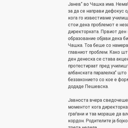
Јанев“ во Чашка има. Нема
за да се направи дефокус 
кога го известивме училиш
стои дека проблемот е нез
директорката. Првиот ден 
образование објави дека б
Чашка. Тоа беше со намера
главниот проблем. Како шт
ден денеска се става акце
протестираат пред училишт
албанската паралелка“ што
беззаконието со кое е фор
додаде Пешевска.
Јавноста вчера сведочеше
моментот кога директорка
граѓани и таа мораше да вл
кордон. Родителите ја бојк
трета недела.