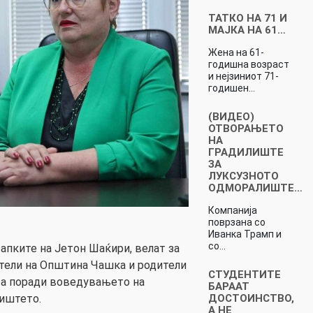
ТАТКО НА 71 И
МАЈКА НА 61…
Жена на 61-
годишна возраст
и нејзиниот 71-
годишен…
(ВИДЕО)
ОТВОРАЊЕТО
НА
ГРАДИЛИШТЕ
ЗА
ЛУКСУЗНОТО
ОДМОРАЛИШТЕ…
Компанија
поврзана со
Иванка Трамп и
со…
апките на Јетон Шаќири, велат за
ели на Општина Чашка и родители
СТУДЕНТИТЕ
ата поради воведувањето на
БАРААТ
ДОСТОИНСТВО,
лиштето.
А НЕ