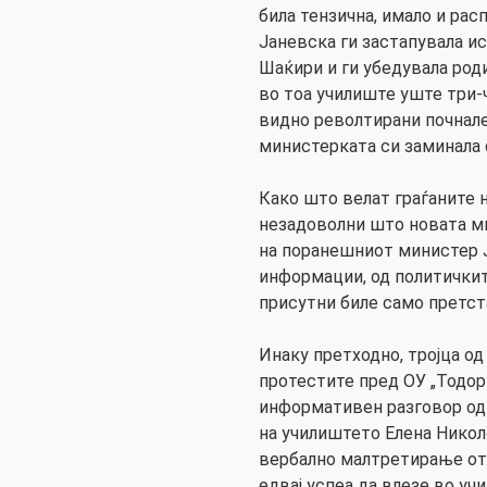
била тензична, имало и рас
Јаневска ги застапувала и
Шаќири и ги убедувала род
во тоа училиште уште три-
видно револтирани почнале
министерката си заминала 
Како што велат граѓаните н
незадоволни што новата м
на поранешниот министер 
информации, од политички
присутни биле само претст
Инаку претходно, тројца од
протестите пред ОУ „Тодор
информативен разговор од
на училиштето Елена Николо
вербално малтретирање от
едвај успеа да влезе во уч