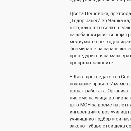
Цвета Пешевска, претседат
„Тодор Јанев“ во Чашка ка
што, како што велат, неза
на албански јазик во која тр
медиумите претходно изјав
формирање на паралелката,
процедурите и на мала врат
прекршат законите.
– Како претседател на Сове
почнавме правно. Имаме пр
вршат работата. Организато
ние сме на улица во нивна
што МОН за време на летни
ингеренциите врз училиште
училишниот одбор и си назн
законот убаво стои дека с