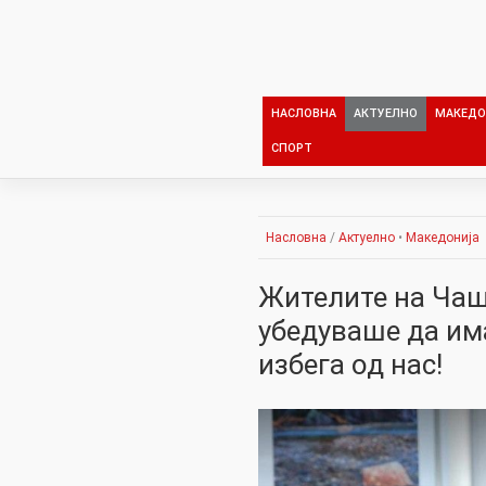
Skip
to
content
НАСЛОВНА
АКТУЕЛНО
МАКЕДО
СПОРТ
Насловна
/
Актуелно
•
Македонија
Жителите на Чаш
убедуваше да има
избега од нас!