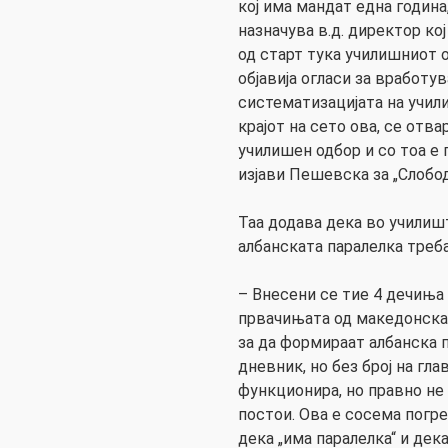
кој има мандат една година
назначува в.д. директор кој
од старт тука училишниот о
објавија огласи за вработу
систематизацијата на учил
крајот на сето ова, се отв
училишен одбор и со тоа е
изјави Пешевска за „Слобод
Таа додава дека во училишт
албанската паралелка треба
– Внесени се тие 4 дечиња в
првачињата од македонска 
за да формираат албанска п
дневник, но без број на гла
функционира, но правно не 
постои. Ова е сосема погр
дека „има паралелка“ и дек