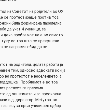
ел на Советот на родители во ОУ
де се протестираше против тоа
конски била формирана паралелка
еба да учат 4 ученици, за
и дека проблемот не е во самото
 туку во тоа што се прекршени
а се направил обид да се
тот на родители, целата работа ја
авен тим, односно адвокати кои ја
р на протестот е населението, а
 поддршка. Проблемот е во тоа
от распуст ги презема
то од општината и го прескокна
ачи в.д. директор. Меѓутоа, во
е назначува прво училишен одбор