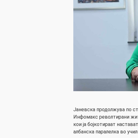
Јаневска продолжува по ст
Инфомакс револтирани жит
кои ја бојкотираат настав
албанска паралелка во учи