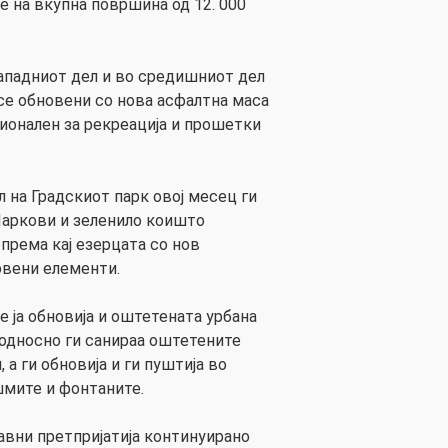
е на вкупна површина од 12. 000
ападниот дел и во средишниот дел
 се обновени со нова асфалтна маса
ционален за рекреација и прошетки
 на Градскиот парк овој месец ги
 Паркови и зеленило коишто
према кај езерцата со нов
рвени елементи.
 ја обновија и оштетената урбана
 односно ги санираа оштетените
 а ги обновија и ги пуштија во
шмите и фонтаните.
јавни претпријатија континуирано