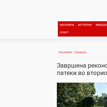
Skip
to
content
НАСЛОВНА
АКТУЕЛНО
МАКЕДО
СПОРТ
Насловна
/
Локално
Завршена реконс
патеки во вторио