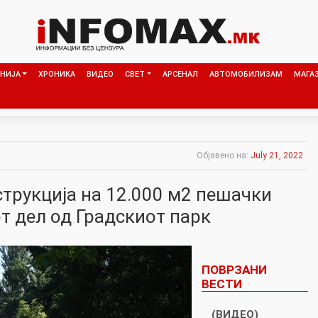
НИЈА
ХРОНИКА
ВИДЕО
СВЕТ
АРСЕНАЛ
АВТОМОБИЛИЗАМ
МАГА
Објавено на:
July 21, 2022
трукција на 12.000 м2 пешачки
т дел од Градскиот парк
ПОВРЗАНИ
ВЕСТИ
(ВИДЕО)