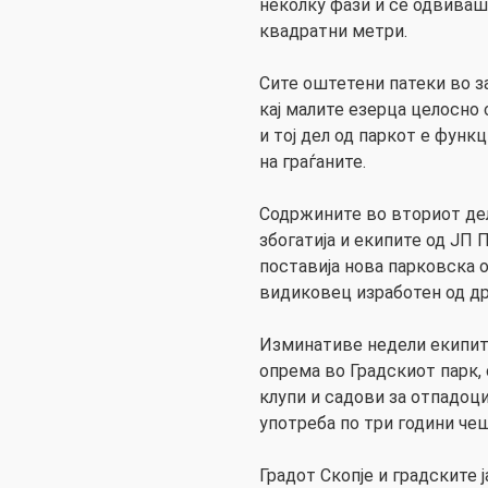
неколку фази и се одвиваш
квадратни метри.
Сите оштетени патеки во з
кај малите езерца целосно
и тој дел од паркот е функ
на граѓаните.
Содржините во вториот дел
збогатија и екипите од ЈП
поставија нова парковска о
видиковец изработен од д
Изминативе недели екипите
опрема во Градскиот парк,
клупи и садови за отпадоци,
употреба по три години че
Градот Скопје и градските 