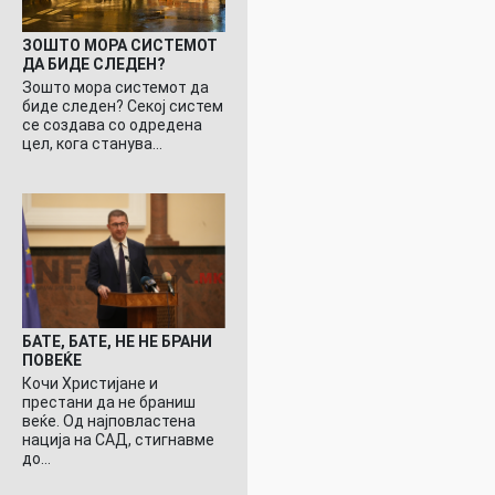
ЗОШТО МОРА СИСТЕМОТ
ДА БИДЕ СЛЕДЕН?
Зошто мора системот да
биде следен? Секој систем
се создава со одредена
цел, кога станува…
БАТЕ, БАТЕ, НЕ НЕ БРАНИ
ПОВЕЌЕ
Кочи Христијане и
престани да не браниш
веќе. Од најповластена
нација на САД, стигнавме
до…