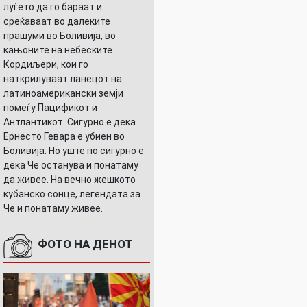
луѓето да го бараат и
среќаваат во далеките
прашуми во Боливија, во
кањоните на небеските
Кордиљери, кои го
УШНИЦАТА
наткрилуваат ланецот на
латиноамерикански земји
помеѓу Пацификот и
Антлантикот. Сигурно е дека
Ернесто Гевара е убиен во
Боливија. Но уште по сигурно е
дека Че останува и понатаму
да живее. На вечно жешкото
кубанско сонце, легендата за
Че и понатаму живее.
ФОТО НА ДЕНОТ