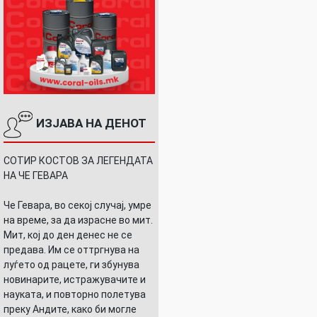
ИЗЈАВА НА ДЕНОТ
СОТИР КОСТОВ ЗА ЛЕГЕНДАТА
НА ЧЕ ГЕВАРА
Че Гевара, во секој случај, умре
на време, за да израсне во мит.
Мит, кој до ден денес не се
предава. Им се оттргнува на
луѓето од рацете, ги збунува
новинарите, истражувачите и
науката, и повторно полетува
преку Андите, како би могле