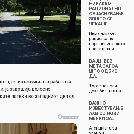
НИКАКВО
РАЦИОНАЛНО
ОБЈАСНУВАЊЕ
ЗОШТО СЕ
ЧЕКАШЕ…
Нема никакво
рационално
објаснение зошто
после полни…
ВАЈЦ: БЕВ
МЕТА ЗАТОА
ШТО ОДБИВ
ДА…
ишта, по интензивната работа во
Тој се пожали
, ја завршија целосно
дека бил цел на…
ките патеки во западниот дел од
ВАЖНО
ИЗВЕСТУВАЊЕ:
АХВ СО НОВИ
МЕРКИ ЗА…
Агенцијата за
храна и