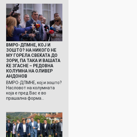
ВМРО-ДПМНЕ, КОЈ И
ЗОШТО? НА НИКОГО НЕ
МУ ГОРЕЛА СВЕЌАТА ДО
ЗОРИ, ПА ТАКА И ВАШАТА
ЌЕ ЗГАСНЕ – РЕДОВНА
КОЛУМНА НА ОЛИВЕР
АНДОНОВ
ВМРО-ДПМНЕ, кој и зошто?
Насловот на колумната
која е пред Вас е во
прашална форма…