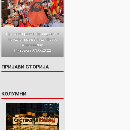
Протест против францускиот
предлог пред Влада. Фото:
Александар
Митовски,03.06.2022
ПРИЈАВИ СТОРИЈА
КОЛУМНИ