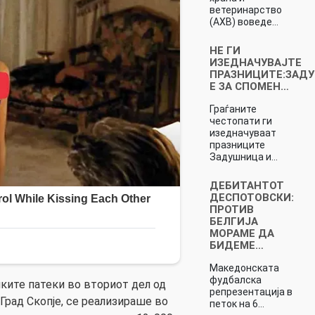
ветеринарство
(АХВ) воведе…
НЕ ГИ
ИЗЕДНАЧУВАЈТЕ
ПРАЗНИЦИТЕ:ЗАД
Е ЗА СПОМЕН…
Граѓаните
честопати ги
изедначуваат
празниците
Задушница и…
ДЕБИТАНТОТ
ДЕСПОТОВСКИ:
ПРОТИВ
БЕЛГИЈА
МОРАМЕ ДА
БИДЕМЕ…
Македонската
фудбалска
ките патеки во вториот дел од
репрезентација в
 Град Скопје, се реализираше во
петок на 6…