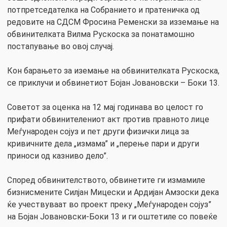
потпретседателка на Собранието и пратеничка од
редовите на СДСМ Фросина Ременски за изземање на
обвинителката Вилма Рускоска за понатамошно
постапување во овој случај.
Кон барањето за иземање на обвинителката Рускоска,
се приклучи и обвинетиот Бојан Јовановски – Боки 13.
Советот за оценка на 12 мај годинава во целост го
прифати обвинителениот акт против правното лице
Меѓународен сојуз и пет други физички лица за
кривичните дела „измама” и „перење пари и други
приноси од казниво дело”.
Според обвинителството, обвинетите ги измамиле
бизнисмените Силјан Мицески и Ардијан Амзоски дека
ќе учествуваат во проект преку „Меѓународен сојуз”
на Бојан Јовановски-Боки 13 и ги оштетиле со повеќе