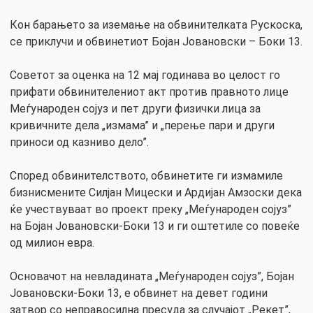
Кон барањето за иземање на обвинителката Рускоска,
се приклучи и обвинетиот Бојан Јовановски – Боки 13.
Советот за оценка на 12 мај годинава во целост го
прифати обвинителениот акт против правното лице
Меѓународен сојуз и пет други физички лица за
кривичните дела „измама” и „перење пари и други
приноси од казниво дело”.
Според обвинителството, обвинетите ги измамиле
бизнисмените Силјан Мицески и Ардијан Амзоски дека
ќе учествуваат во проект преку „Меѓународен сојуз”
на Бојан Јовановски-Боки 13 и ги оштетиле со повеќе
од милион евра.
Основачот на невладината „Меѓународен сојуз”, Бојан
Јовановски-Боки 13, е обвинет на девет години
затвор со неправосилна пресуда за случајот „Рекет”,