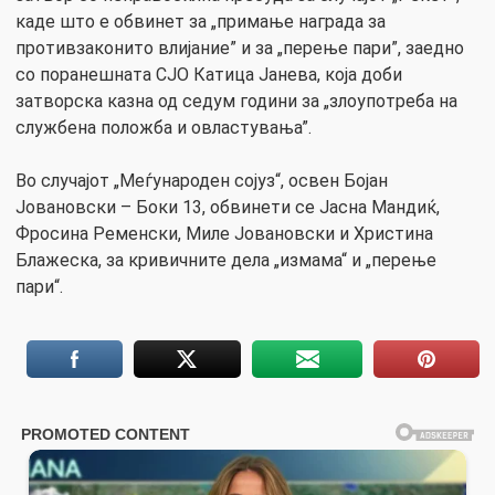
каде што е обвинет за „примање награда за
противзаконито влијание” и за „перење пари”, заедно
со поранешната СЈО Катица Јанева, која доби
затворска казна од седум години за „злоупотреба на
службена положба и овластувања”.
Во случајот „Меѓународен сојуз“, освен Бојан
Јовановски – Боки 13, обвинети се Јасна Мандиќ,
Фросина Ременски, Миле Јовановски и Христина
Блажеска, за кривичните дела „измама“ и „перење
пари“.