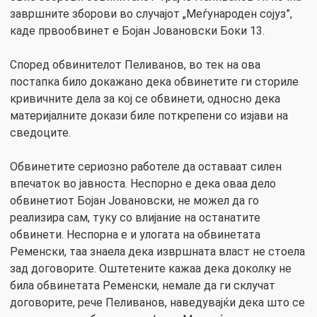
завршните зборови во случајот „Меѓународен сојуз”,
каде првообвинет е Бојан Јовановски Боки 13.
Според обвинителот Пеливанов, во тек на ова
постапка било докажано дека обвинетите ги сториле
кривичните дела за кој се обвинети, односно дека
материјалните докази биле поткрепени со изјави на
сведоците.
Обвинетите сериозно работеле да оставаат силен
впечаток во јавноста. Неспорно е дека оваа дело
обвинетиот Бојан Јовановски, не можел да го
реализира сам, туку со влијание на останатите
обвинети. Неспорна е и улогата на обвинетата
Ременски, таа знаела дека извршната власт не стоела
зад договорите. Оштетените кажаа дека доколку не
била обвинетата Ременски, немале да ги склучат
договорите, рече Пеливанов, наведувајќи дека што се