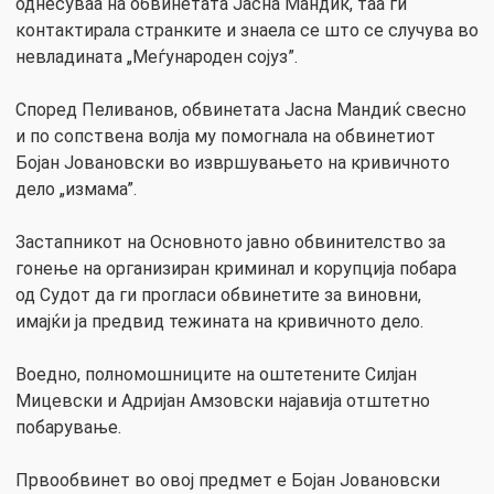
однесуваа на обвинетата Јасна Мандиќ, таа ги
контактирала странките и знаела се што се случува во
невладината „Меѓународен сојуз”.
Според Пеливанов, обвинетата Јасна Мандиќ свесно
и по сопствена волја му помогнала на обвинетиот
Бојан Јовановски во извршувањето на кривичното
дело „измама”.
Застапникот на Основното јавно обвинителство за
гонење на организиран криминал и корупција побара
од Судот да ги прогласи обвинетите за виновни,
имајќи ја предвид тежината на кривичното дело.
Воедно, полномошниците на оштетените Силјан
Мицевски и Адријан Амзовски најавија отштетно
побарување.
Првообвинет во овој предмет е Бојан Јовановски