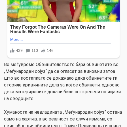
Во меѓувреме Обвинителството бара обвинетите во
„Меѓународен сојуз“ да се огласат за виновни затоа
што во постапката се докажало дека обвинетите ги
сториле кривичните дела за кој се обвинети, односно
дека материјалните докази биле поткрепени со изјави
на сведоците
Хуманоста на невладината „Меѓународен сојуз” остана
само на хартија, а во реалност се случи измама, со
овие зборови обвинителот Трајче Пеливанов ги почна