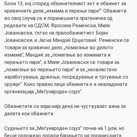
Боки 13, кој според обвинителниот акт е обвинет за
кривичните дела „измама и перење пари”‘. Обвинети
во овој случај се и поранешната пратеничка од
редовите на СДСМ, Фросина Ременски, Миле
Јовановски, татко на првообвинетиот Бојан
Јовановски, и Јасна Мандиќ Ерцеговиќ. Ременски се
товари за кривично дело „помагање во делото
измама”, Мандиќ за „помагање во измамата и
перењето пари”, а Миле Јовановски се товари за
„помагање во перењето пари” и за „неовластено
изработување, држење, посредување и тргување со
оружје”. Како правно лице обвинета е и невладината
организација „Меѓународен сојуз”.
Обвинетите се изјаснија дека не чуствуваат вина за
делата кои обвинети.
Судењето за „Меѓународен сојуз” почна на 1 јули, но
беше одложено поради барањето на поранешната