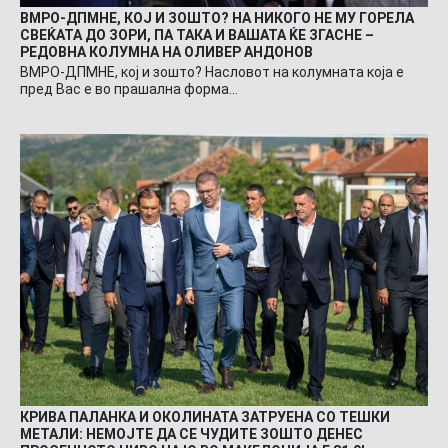
ВМРО-ДПМНЕ, КОЈ И ЗОШТО? НА НИКОГО НЕ МУ ГОРЕЛА
СВЕЌАТА ДО ЗОРИ, ПА ТАКА И ВАШАТА ЌЕ ЗГАСНЕ –
РЕДОВНА КОЛУМНА НА ОЛИВЕР АНДОНОВ
ВМРО-ДПМНЕ, кој и зошто? Насловот на колумната која е
пред Вас е во прашална форма…
КРИВА ПАЛАНКА И ОКОЛИНАТА ЗАТРУЕНА СО ТЕШКИ
МЕТАЛИ: НЕМОЈТЕ ДА СЕ ЧУДИТЕ ЗОШТО ДЕНЕС