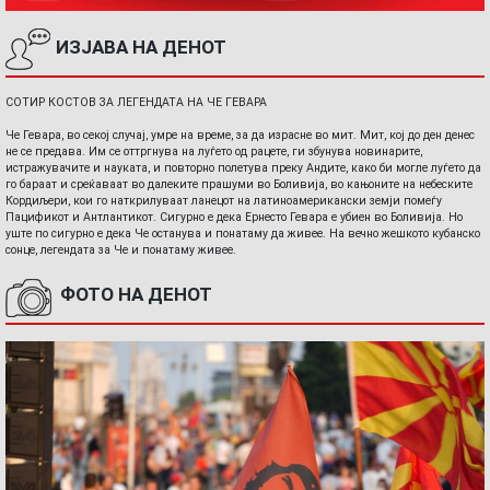
ИЗЈАВА НА ДЕНОТ
СОТИР КОСТОВ ЗА ЛЕГЕНДАТА НА ЧЕ ГЕВАРА
Че Гевара, во секој случај, умре на време, за да израсне во мит. Мит, кој до ден денес
не се предава. Им се оттргнува на луѓето од рацете, ги збунува новинарите,
истражувачите и науката, и повторно полетува преку Андите, како би могле луѓето да
го бараат и среќаваат во далеките прашуми во Боливија, во кањоните на небеските
Кордиљери, кои го наткрилуваат ланецот на латиноамерикански земји помеѓу
Пацификот и Антлантикот. Сигурно е дека Ернесто Гевара е убиен во Боливија. Но
уште по сигурно е дека Че останува и понатаму да живее. На вечно жешкото кубанско
сонце, легендата за Че и понатаму живее.
ФОТО НА ДЕНОТ