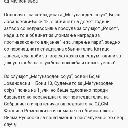
од милион евра.
Основачот на невладината „Меѓународен сојуз”, Бојан
Јовановски-Боки 13, е обвинет на девет години
затвор со неправосилна пресуда за случајот „Рекет”,
каде што е обвинет за „примање награда за
противзаконито влијание” и за „перење пари”, заедно
со поранешната специјална обвинителка Катица
Јанева, која доби затворска казна од седум години за
„злоупотреба на службена положба и овластувања”.
Во случајот „Меѓународен сојуз“, освен Бојан
Јовановски – Боки 13, Судењето за „Меѓународен
сојуз” почна на 1 јули, но беше одложено поради
барањето на поранешната потпретседателка на
Собранието и пратеничка од редовите на СДСМ
Фросина Ременски за изземање на обвинителката
Вилма Рускоска за понатамошно постапување во овој
случај.