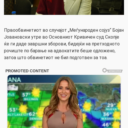
Првообвинетиот во случајот „Меѓународен сојуз“ Бојан
Јовановски утре во Основниот Кривичен суд Скопје
ќе ги даде завршни зборови, бидејќи на претходното
рочиште по барање на адвокатите беше одложено,
затоа што обвинетиот не бил подготвен за тоа.