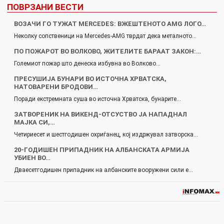
ПОВРЗАНИ ВЕСТИ
ВОЗАЧИ ГО ТУЖАТ MERCEDES: ВЖЕШТЕНОТО AMG ЛОГО…
Неколку сопственици на Mercedes-AMG тврдат дека металното…
ПО ПОЖАРОТ ВО ВОЛКОВО, ЖИТЕЛИТЕ БАРААТ ЗАКОН:…
Големиот пожар што денеска избувна во Волково…
ПРЕСУШИЈА БУНАРИ ВО ИСТОЧНА ХРВАТСКА,
НАТОВАРЕНИ БРОДОВИ…
Поради екстремната суша во источна Хрватска, бунарите…
ЗАТВОРЕНИК НА ВИКЕНД-ОТСУСТВО ЈА НАПАДНАЛ
МАЈКА СИ,…
Четириесет и шестгодишен охриѓанец, кој издржувал затворска…
20-ГОДИШЕН ПРИПАДНИК НА АЛБАНСКАТА АРМИЈА
УБИЕН ВО…
Дваесетгодишен припадник на албанските вооружени сили е…