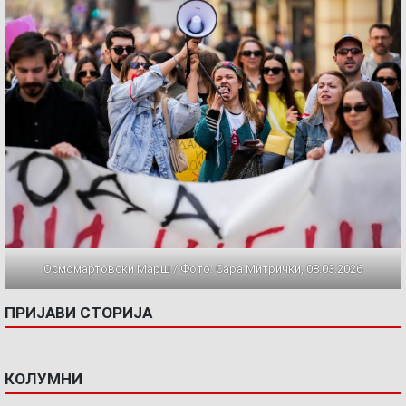
Осмомартовски Марш / Фото: Сара Митрички, 08.03.2026
ПРИЈАВИ СТОРИЈА
КОЛУМНИ