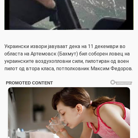
Украински извори јавуваат дека на 11 декември во
областа на Артемовск (Бахмут) бил соборен ловец на
украинските воздухопловни сили, пилотиран од воен
пилот од втора класа, потполковник Максим Федоров.