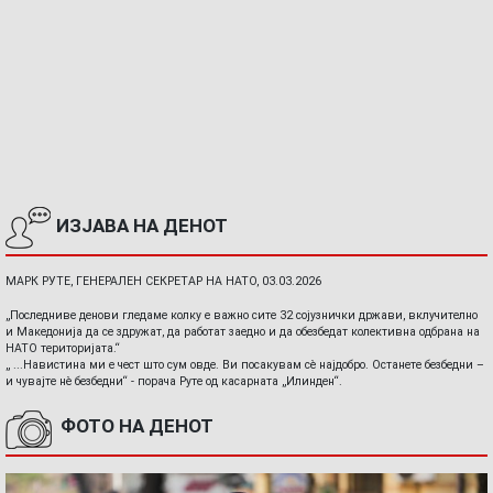
ИЗЈАВА НА ДЕНОТ
МАРК РУТЕ, ГЕНЕРАЛЕН СЕКРЕТАР НА НАТО, 03.03.2026
„Последниве денови гледаме колку е важно сите 32 сојузнички држави, вклучително
и Македонија да се здружат, да работат заедно и да обезбедат колективна одбрана на
НАТО територијата.“
„ ...Навистина ми е чест што сум овде. Ви посакувам сè најдобро. Останете безбедни –
и чувајте нè безбедни“ - порача Руте од касарната „Илинден“.
ФОТО НА ДЕНОТ