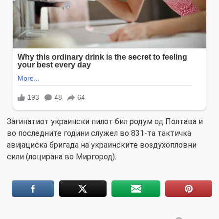
Загинатиот украински пилот бил родум од Полтава и
во последните години служел во 831-та тактичка
авијациска бригада на украинските воздухопловни
сили (лоцирана во Миргород).