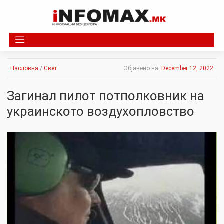
Skip
to
content
Насловна
/
Свет
Објавено на:
December 12, 2022
Загинал пилот потполковник на
украинското воздухопловство