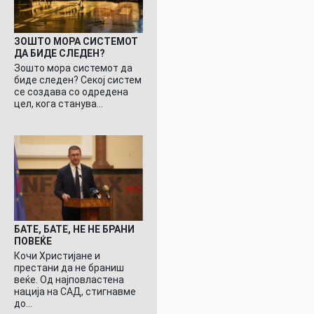
ЗОШТО МОРА СИСТЕМОТ
ДА БИДЕ СЛЕДЕН?
Зошто мора системот да
биде следен? Секој систем
се создава со одредена
цел, кога станува…
БАТЕ, БАТЕ, НЕ НЕ БРАНИ
ПОВЕЌЕ
Кочи Христијане и
престани да не браниш
веќе. Од најповластена
нација на САД, стигнавме
до…