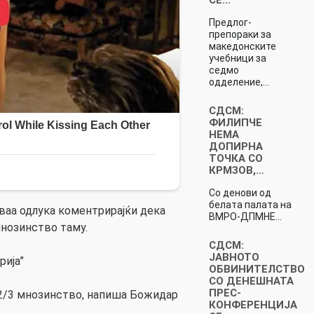
Предлог-
препораки за
македонските
учебници за
седмо
одделение,…
СДСМ:
ФИЛИПЧЕ
НЕМА
ДОПИРНА
ТОЧКА СО
КРМЗОВ,…
Со денови од
белата палата на
ваа одлука коментрирајќи дека
ВМРО-ДПМНЕ…
нозинство таму.
СДСМ:
ЈАВНОТО
рија”
ОБВИНИТЕЛСТВО
СО ДЕНЕШНАТА
ПРЕС-
2/3 мнозинство, напиша Божидар
КОНФЕРЕНЦИЈА