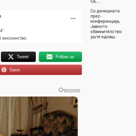
СЕ…
Со денешната
прес-
конференција,
Јавното
обвинителство
уште еднаш…
Tweet
Follow us
Save