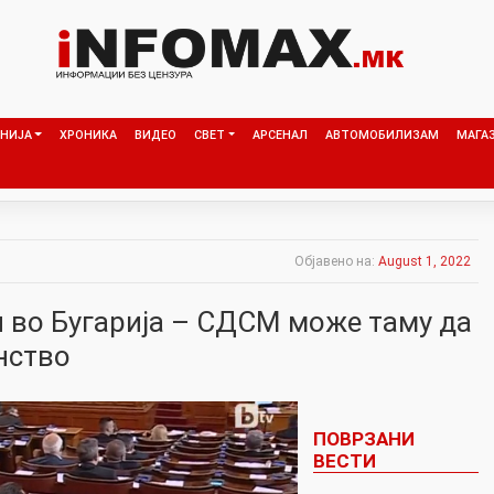
НИЈА
ХРОНИКА
ВИДЕО
СВЕТ
АРСЕНАЛ
АВТОМОБИЛИЗАМ
МАГА
Објавено на:
August 1, 2022
 во Бугарија – СДСМ може таму да
нство
ПОВРЗАНИ
ВЕСТИ