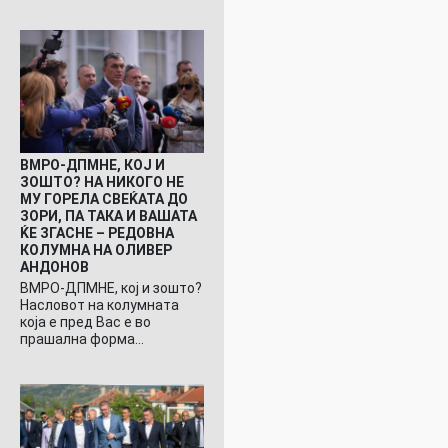
ВМРО-ДПМНЕ, КОЈ И
ЗОШТО? НА НИКОГО НЕ
МУ ГОРЕЛА СВЕЌАТА ДО
ЗОРИ, ПА ТАКА И ВАШАТА
ЌЕ ЗГАСНЕ – РЕДОВНА
КОЛУМНА НА ОЛИВЕР
АНДОНОВ
ВМРО-ДПМНЕ, кој и зошто?
Насловот на колумната
која е пред Вас е во
прашална форма…