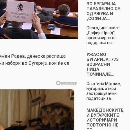
ВО БУГАРИЈА
ПАРАЛЕЛНО СЕ
ОДРЖУВА И
„СОФИЈА…
Овогодинешниот
„Софија Прајд“,
организиран во
поддршка на…
УЖАС ВО
умен Радев, денеска распиша
БУГАРИЈА: 773
 избори во Бугарија, кои ќе се
ВОЗРАСНИ
ЛИЦА
ПОЧИНАЛЕ…
Општина Маглиж,
Бугарија, откри
застрашувачки
податоци за…
МАКЕДОНСКИТЕ
И БУГАРСКИТЕ
ИСТОРИЧАРИ
ПОВТОРНО НЕ
СЕ…