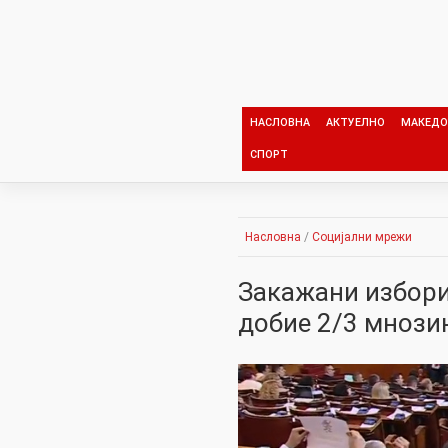
Skip
to
content
НАСЛОВНА
АКТУЕЛНО
МАКЕДО
СПОРТ
Насловна
/
Социјални мрежи
Закажани избори
добие 2/3 мнози