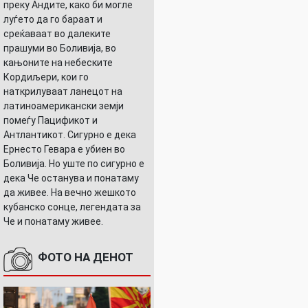
преку Андите, како би могле
луѓето да го бараат и
среќаваат во далеките
прашуми во Боливија, во
кањоните на небеските
Кордиљери, кои го
наткрилуваат ланецот на
латиноамерикански земји
помеѓу Пацификот и
Антлантикот. Сигурно е дека
Ернесто Гевара е убиен во
Боливија. Но уште по сигурно е
дека Че останува и понатаму
да живее. На вечно жешкото
кубанско сонце, легендата за
Че и понатаму живее.
ФОТО НА ДЕНОТ