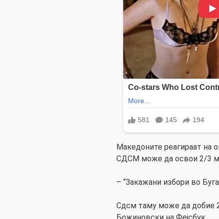
Македоните реагираат на о
СДСМ може да освои 2/3 м
– “Закажани избори во Буга
Сдсм таму може да добие 
Божиновски на Фејсбук.