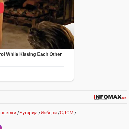
новски
/
Бугарија
/
Избори
/
СДСМ
/