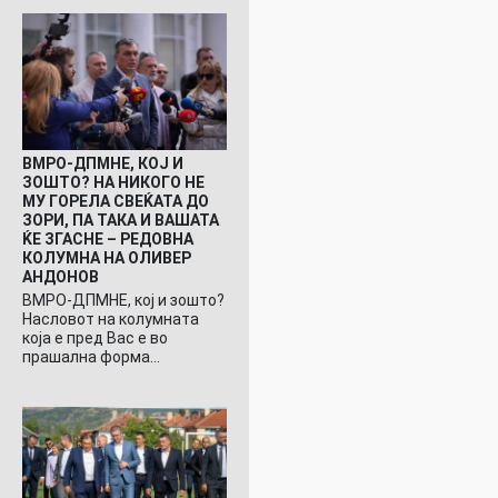
ВМРО-ДПМНЕ, КОЈ И
ЗОШТО? НА НИКОГО НЕ
МУ ГОРЕЛА СВЕЌАТА ДО
ЗОРИ, ПА ТАКА И ВАШАТА
ЌЕ ЗГАСНЕ – РЕДОВНА
КОЛУМНА НА ОЛИВЕР
АНДОНОВ
ВМРО-ДПМНЕ, кој и зошто?
Насловот на колумната
која е пред Вас е во
прашална форма…