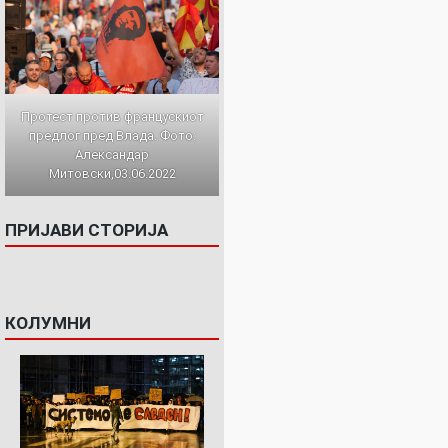
Протест против францускиот
предлог пред Влада. Фото:
Александар
Митовски,03.06.2022
ПРИЈАВИ СТОРИЈА
КОЛУМНИ