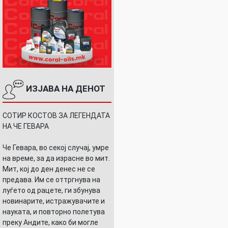
ИЗЈАВА НА ДЕНОТ
СОТИР КОСТОВ ЗА ЛЕГЕНДАТА
НА ЧЕ ГЕВАРА
Че Гевара, во секој случај, умре
на време, за да израсне во мит.
Мит, кој до ден денес не се
предава. Им се оттргнува на
луѓето од рацете, ги збунува
новинарите, истражувачите и
науката, и повторно полетува
преку Андите, како би могле