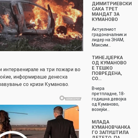
ДИМИТРИЕВСКИ
САКА ТРЕТ
МАНДАТ ЗА
КУМАНОВО
Актуелниот
градоначалник и
лидер на ЗНАМ,
Максим…
ТИНЕЈЏЕРКА
ОД КУМАНОВО
Е ТЕШКО
 интервенирале на три пожари во
ПОВРЕДЕНА,
ноќие, информираше денеска
СО…
равување со кризи Куманово.
Вчера
претпладне, 18-
годишна девојка
од Куманово,
возејќи…
МЛАДА
КУМАНОВЧАНКА
ГО ЗАПУШТИЛА
ДЕТЕТО, ПА