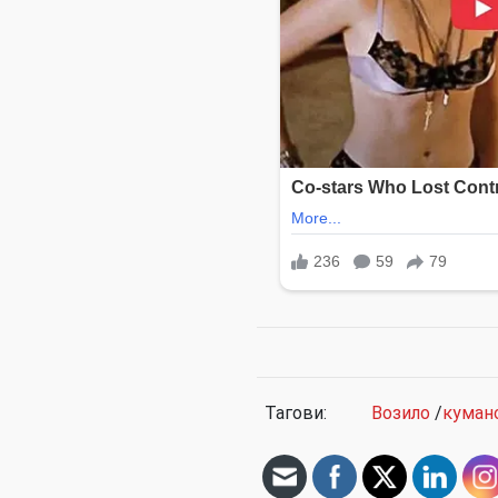
Тагови:
Возило
/
куман