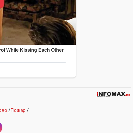
ово
/
Пожар
/