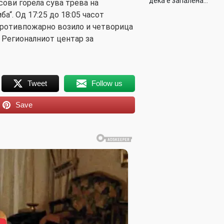
дека е запалена…
сови горела сува трева на
а“. Од 17:25 до 18:05 часот
противпожарно возило и четворица
 Регионалниот центар за
Tweet
Follow us
Save