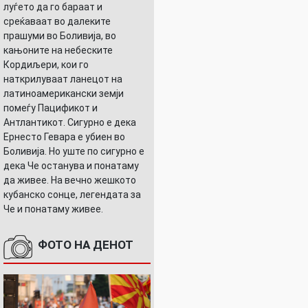
луѓето да го бараат и
среќаваат во далеките
прашуми во Боливија, во
кањоните на небеските
Кордиљери, кои го
наткрилуваат ланецот на
латиноамерикански земји
помеѓу Пацификот и
Антлантикот. Сигурно е дека
Ернесто Гевара е убиен во
Боливија. Но уште по сигурно е
дека Че останува и понатаму
да живее. На вечно жешкото
кубанско сонце, легендата за
Че и понатаму живее.
ФОТО НА ДЕНОТ