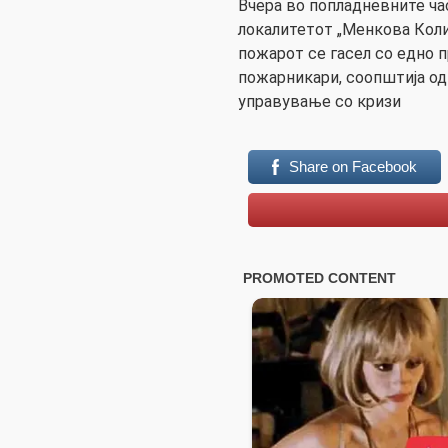
Вчера во попладневните ча
локалитетот „Менкова Колиб
пожарот се гасел со едно 
пожарникари, соопштија од
управување со кризи
Share on Facebook