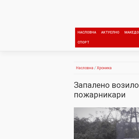
Skip
to
content
НАСЛОВНА
АКТУЕЛНО
МАКЕДО
СПОРТ
Насловна
/
Хроника
Запалено возило
пожарникари