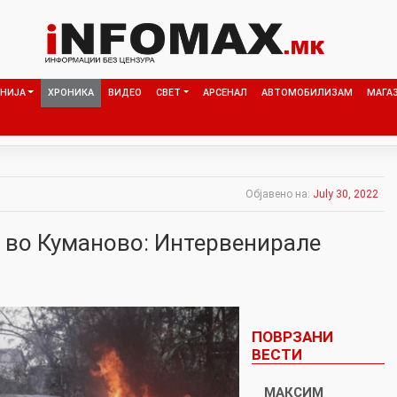
НИЈА
ХРОНИКА
ВИДЕО
СВЕТ
АРСЕНАЛ
АВТОМОБИЛИЗАМ
МАГА
Објавено на:
July 30, 2022
 во Куманово: Интервенирале
ПОВРЗАНИ
ВЕСТИ
МАКСИМ