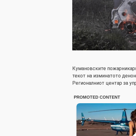
Кумановските пожарникари
текот на изминатото дено
Регионалниот центар за уп