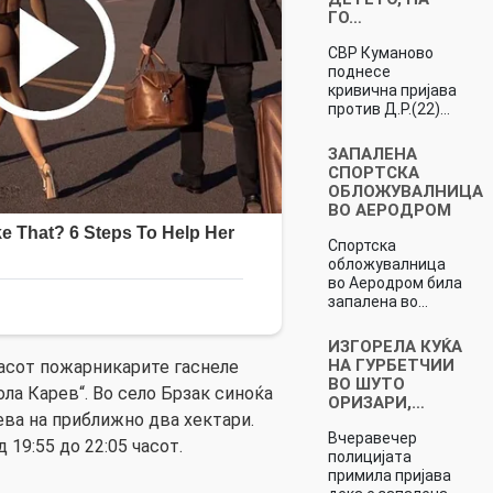
ГО…
СВР Куманово
поднесе
кривична пријава
против Д.Р.(22)…
ЗАПАЛЕНА
СПОРТСКА
ОБЛОЖУВАЛНИЦА
ВО АЕРОДРОМ
Спортска
обложувалница
во Аеродром била
запалена во…
ИЗГОРЕЛА КУЌА
НА ГУРБЕТЧИИ
часот пожарникарите гаснеле
ВО ШУТО
ла Карев“. Во село Брзак синоќа
ОРИЗАРИ,…
ева на приближно два хектари.
Вчеравечер
 19:55 до 22:05 часот.
полицијата
примила пријава