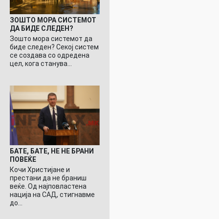
ЗОШТО МОРА СИСТЕМОТ
ДА БИДЕ СЛЕДЕН?
Зошто мора системот да
биде следен? Секој систем
се создава со одредена
цел, кога станува…
БАТЕ, БАТЕ, НЕ НЕ БРАНИ
ПОВЕЌЕ
Кочи Христијане и
престани да не браниш
веќе. Од најповластена
нација на САД, стигнавме
до…