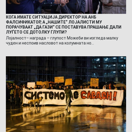
КОГА ИМАТЕ СИТУАЦИЈА ДИРЕКТОР НА АНБ
ФАЛСИФИКАТОР, А „НАШИТЕ“ ЛОЈАЛИСТИ МУ
ПОРАЧУВААТ „ДА ГАЗИ“ СЕ ПОСТАВУВА ПРАШАЊЕ ДАЛИ
ЛУЃЕТО СЕ ДОТОЛКУ ГЛУПИ?
Лојалност– награда – глупост Можеби ви изгледа малку
чуден и неспоив насловот на колумната но…