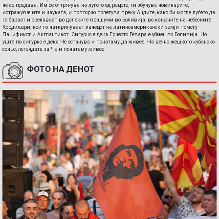
не се предава. Им се оттргнува на луѓето од рацете, ги збунува новинарите,
истражувачите и науката, и повторно полетува преку Андите, како би могле луѓето да
го бараат и среќаваат во далеките прашуми во Боливија, во кањоните на небеските
Кордиљери, кои го наткрилуваат ланецот на латиноамерикански земји помеѓу
Пацификот и Антлантикот. Сигурно е дека Ернесто Гевара е убиен во Боливија. Но
уште по сигурно е дека Че останува и понатаму да живее. На вечно жешкото кубанско
сонце, легендата за Че и понатаму живее.
ФОТО НА ДЕНОТ