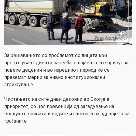
За решавањето со проблемот со лицата кои
престојуваат дивата населба, е појава која е присутна
повеќе децении и во наредниот период ќе се
преземат мерки за нивно институционални
згрижување.
Чистењето на сите диви депонии во Скопје е
приоритет, со цел превенција од загадување на
воздухот, почвата и водите и заштита на здравјето на
граѓаните.