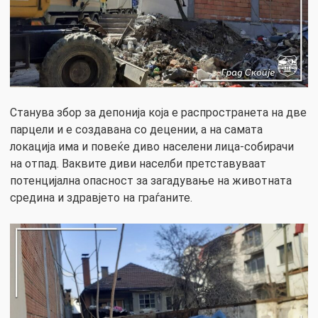
Станува збор за депонија која е распространета на две
парцели и е создавана со децении, а на самата
локација има и повеќе диво населени лица-собирачи
на отпад. Ваквите диви населби претставуваат
потенцијална опасност за загадување на животната
средина и здравјето на граѓаните.