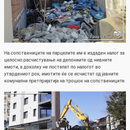
На сопствениците на парцелите им е издаден налог за
целосно расчистување на депониите од нивните
имоти, а доколку не постапат по налогот во
утврдениот рок, имотите ќе се исчистат од јавните
комунални претпријатија на трошок на сопствениците.