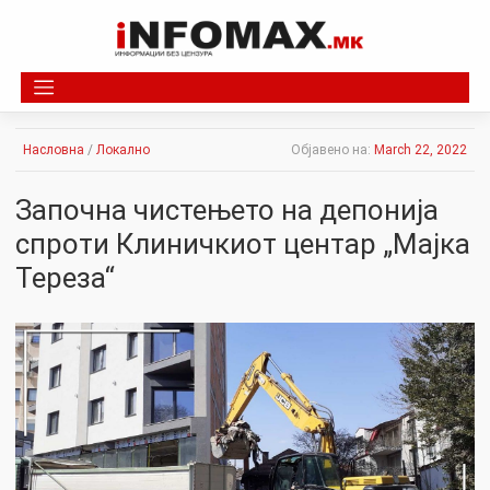
Skip
to
content
Насловна
/
Локално
Објавено на:
March 22, 2022
Започна чистењето на депонија
спроти Клиничкиот центар „Мајка
Тереза“