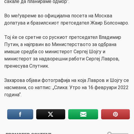
сакале да планираме одмор“.
Во меѓувреме во официјална посета на Москва
допатува и бразилскиот претседател Жаир Болсонаро.
Тој ќе се сретне со рускиот претседател Владимир
Путин, а најпрвин во Министерството за одбрана
имаше средба со министерот Сергеј Шојгу и
министерот за надворешни работи Сергеј Лавров,
пренесува Спутник.
Захарова објави фотографија на која Лавров и Шојгу се
насмеани, со натпис: „Слика: Утро на 16 февруари 2022
година“.