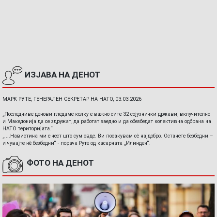
ИЗЈАВА НА ДЕНОТ
МАРК РУТЕ, ГЕНЕРАЛЕН СЕКРЕТАР НА НАТО, 03.03.2026
„Последниве денови гледаме колку е важно сите 32 сојузнички држави, вклучително
и Македонија да се здружат, да работат заедно и да обезбедат колективна одбрана на
НАТО територијата.“
„ ...Навистина ми е чест што сум овде. Ви посакувам сè најдобро. Останете безбедни –
и чувајте нè безбедни“ - порача Руте од касарната „Илинден“.
ФОТО НА ДЕНОТ