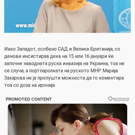
Иако Западот, особено САД и Велика Британија, со
денови инсистираа дека на 15 или 16 јануари ќе
започне наводната руска инвазија на Украина, тоа не
се случи, а портпаролката на руското МНР Марија
Захарова не ја пропушти можноста да го коментира
тоа со доза на иронија.