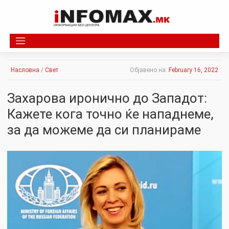
Skip
to
content
Насловна
/
Свет
Објавено на:
February 16, 2022
Захарова иронично до Западот:
Кажете кога точно ќе нaпаднеме,
за да можеме да си планираме