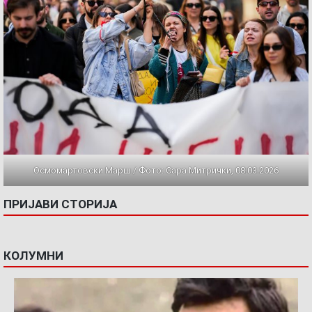
Осмомартовски Марш / Фото: Сара Митрички, 08.03.2026
ПРИЈАВИ СТОРИЈА
КОЛУМНИ