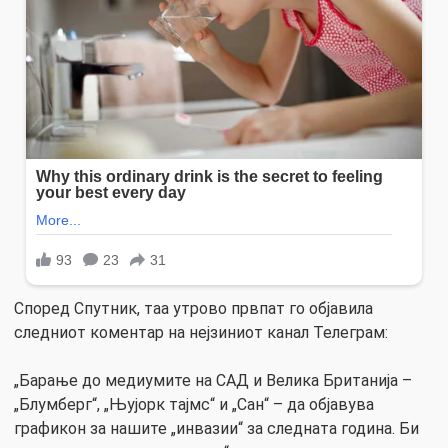
Според Спутник, таа утрово првпат го објавила
следниот коментар на нејзиниот канал Телеграм:
„Барање до медиумите на САД и Велика Британија –
„Блумберг“, „Њујорк тајмс“ и „Сан“ – да објавува
графикон за нашите „инвазии“ за следната година. Би