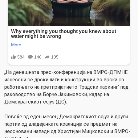
„На денешната прес-конференција на ВМРО-ДПМНЕ
изнесени се дрски лаги и конструкции во врска со
работењето на претпријатието ‘Градски паркинг’ под
раководство на Борче Јакимовски, кадар на
Демократскиот сојуз (ДС).
Повеќе од еден месец Демократскиот сојуз и други
партии од владејачката коалиција се предмет на
неосновани напади од Христијан Мицковски и ВМРО-