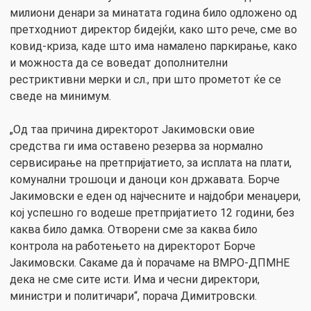
милиони денари за минатата година било одложено од
претходниот директор бидејќи, како што рече, сме во
ковид-криза, каде што има намалено паркирање, како
и можноста да се воведат дополнителни
рестриктивни мерки и сл., при што прометот ќе се
сведе на минимум.
„Од таа причина директорот Јакимовски овие
средства ги има оставено резерва за нормално
сервисирање на претпријатието, за исплата на плати,
комунални трошоци и даноци кон државата. Борче
Јакимовски е еден од најчесните и најдобри менаџери,
кој успешно го водеше претпријатието 12 години, без
каква било дамка. Отворени сме за каква било
контрола на работењето на директорот Борче
Јакимовски. Сакаме да ѝ порачаме на ВМРО-ДПМНЕ
дека не сме сите исти. Има и чесни директори,
министри и политичари“, порача Димитровски.