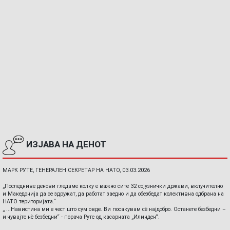
ИЗЈАВА НА ДЕНОТ
МАРК РУТЕ, ГЕНЕРАЛЕН СЕКРЕТАР НА НАТО, 03.03.2026
„Последниве денови гледаме колку е важно сите 32 сојузнички држави, вклучително
и Македонија да се здружат, да работат заедно и да обезбедат колективна одбрана на
НАТО територијата.“
„ ...Навистина ми е чест што сум овде. Ви посакувам сè најдобро. Останете безбедни –
и чувајте нè безбедни“ - порача Руте од касарната „Илинден“.