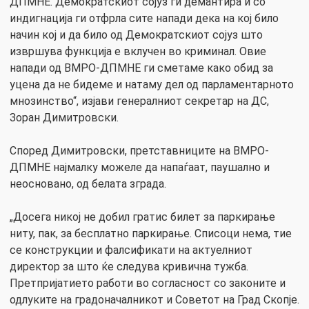
ДПМНЕ. Демократскиот сојуз ги демантира и со
индигнација ги отфрла сите напади дека на кој било
начин кој и да било од Демократскиот сојуз што
извршува функција е вклучен во криминал. Овие
напади од ВМРО-ДПМНЕ ги сметаме како обид за
уцена да не бидеме и натаму дел од парламентарното
мнозинство“, изјави генералниот секретар на ДС,
Зоран Димитровски.
Според Димитровски, претставниците на ВМРО-
ДПМНЕ најмалку можеле да напаѓаат, паушално и
неосновано, од белата зграда.
„Досега никој не добил гратис билет за паркирање
ниту, пак, за бесплатно паркирање. Списоци нема, тие
се конструкции и фалсификати на актуелниот
директор за што ќе следува кривична тужба.
Претпријатието работи во согласност со законите и
одлуките на градоначалникот и Советот на Град Скопје.