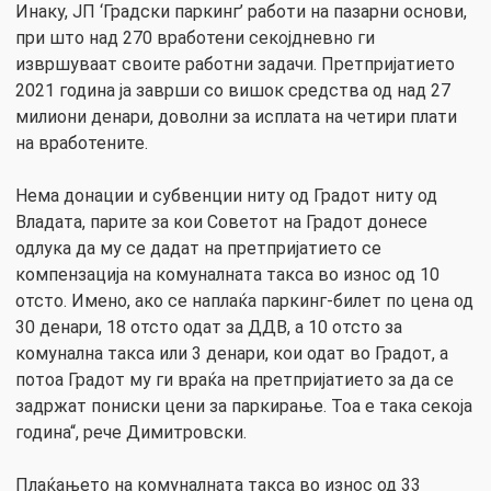
Инаку, ЈП ‘Градски паркинг’ работи на пазарни основи,
при што над 270 вработени секојдневно ги
извршуваат своите работни задачи. Претпријатието
2021 година ја заврши со вишок средства од над 27
милиони денари, доволни за исплата на четири плати
на вработените.
Нема донации и субвенции ниту од Градот ниту од
Владата, парите за кои Советот на Градот донесе
одлука да му се дадат на претпријатието се
компензација на комуналната такса во износ од 10
отсто. Имено, ако се наплаќа паркинг-билет по цена од
30 денари, 18 отсто одат за ДДВ, а 10 отсто за
комунална такса или 3 денари, кои одат во Градот, а
потоа Градот му ги враќа на претпријатието за да се
задржат пониски цени за паркирање. Тоа е така секоја
година“, рече Димитровски.
Плаќањето на комуналната такса во износ од 33