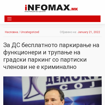
Skip
to
content
Насловна
/
Uncategorized
Објавено на:
January 21, 2022
За ДС бесплатното паркирање на
функционери и трупање на
градски паркинг со партиски
членови не е криминално