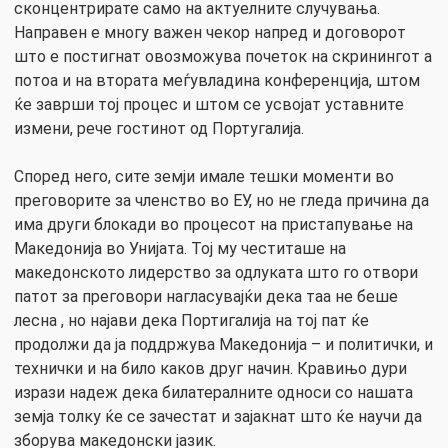
сконцентрирате само на актуелните случувања.
Направен е многу важен чекор напред и договорот
што е постигнат овозможува почеток на скринингот а
потоа и на втората меѓувладина конференција, штом
ќе заврши тој процес и штом се усвојат уставните
измени, рече гостинот од Португалија.
Според него, сите земји имале тешки моменти во
преговорите за членство во ЕУ, но не гледа причина да
има други блокади во процесот на пристапување на
Македонија во Унијата. Тој му честиташе на
македонското лидерство за одлуката што го отвори
патот за преговори нагласувајќи дека таа не беше
лесна , но најави дека Портигалија на тој пат ќе
продолжи да ја поддржува Македонија – и политички, и
технички и на било каков друг начин. Кравињо дури
изрази надеж дека билатералните односи со нашата
земја толку ќе се зачестат и зајакнат што ќе научи да
зборува македонски јазик.