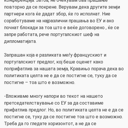
конференција. Затоа, не очекувам ова прашање
повторно да се покрене. Верувам дека другите земји
партнери кога ќе дадат збор, ќе го исполнат. Ние
соработуваме на најразлични прашања во ЕУ и ако
почнат блокади за тоа што е веќе договорено , ќе се
запре работата, рече португалскиот шеф на
дипломатијата.
Запрашан која е разликата меѓу францускиот и
португалскиот предлог, кој беше оценет како
поприфатлив за нашата земја, Кравињо порача дека во
политиката целта не е да се постигне се, туку да се
постигне – тоа што е возможно.
-Вложивме многу напори во текот на нашето
претседателствување со ЕУ за да составиме
прифатлив предлог. Но, во политиката целта не е да се
постигне се, туку да се постигне тоа што е возможно.
Треба да го гледате хоризонтот, а не да се