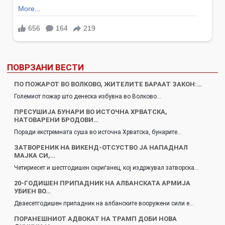
ПОВРЗАНИ ВЕСТИ
ПО ПОЖАРОТ ВО ВОЛКОВО, ЖИТЕЛИТЕ БАРААТ ЗАКОН:…
Големиот пожар што денеска избувна во Волково…
ПРЕСУШИЈА БУНАРИ ВО ИСТОЧНА ХРВАТСКА,
НАТОВАРЕНИ БРОДОВИ…
Поради екстремната суша во источна Хрватска, бунарите…
ЗАТВОРЕНИК НА ВИКЕНД-ОТСУСТВО ЈА НАПАДНАЛ
МАЈКА СИ,…
Четириесет и шестгодишен охриѓанец, кој издржувал затворска…
20-ГОДИШЕН ПРИПАДНИК НА АЛБАНСКАТА АРМИЈА
УБИЕН ВО…
Дваесетгодишен припадник на албанските вооружени сили е…
ПОРАНЕШНИОТ АДВОКАТ НА ТРАМП ДОБИ НОВА