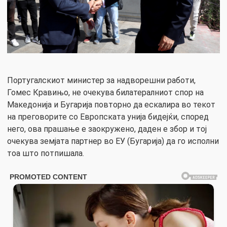
Португалскиот министер за надворешни работи,
Гомес Кравињо, не очекува билатералниот спор на
Македонија и Бугарија повторно да ескалира во текот
на преговорите со Европската унија бидејќи, според
него, ова прашање е заокружено, даден е збор и тој
очекува земјата партнер во ЕУ (Бугарија) да го исполни
тоа што потпишала.