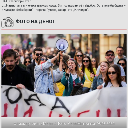
НАТО територијата.“
„ ...Навистина ми е чест што сум овде. Ви посакувам сè најдобро. Останете безбедни –
и чувајте нè безбедни“ - порача Руте од касарната „Илинден“.
ФОТО НА ДЕНОТ
Осмомартовски Марш / Фото: Сара Митрички, 08.03.2026