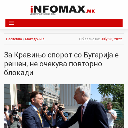
Skip
to
content
Насловна
/
Македонија
Објавено на:
July 26, 2022
За Кравињо спорот со Бугарија е
решен, не очекува повторно
блокади