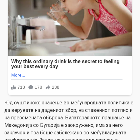
-Од суштинско значење во меѓународната политика е
да верувате на дадениот збор, на ставениот потпис и
на преземената обврска. Билатералното прашање на
Македонија со Бугарија е заокружено, има за него
заклучок и тоа беше забележано со меѓувладината