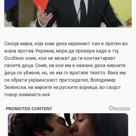
Секоја мајка, која знае дека нејзиниот син е пратен во
војна против Украина, мора да провери каде е тој.
Особено оние, кои не можат да ги контактираат
своите деца. Оние, на кои им е кажано дека нивните
деца се убиени, но, не им го вратиле телото. Вака им
се обрати украинскиот претседател, Володимир
Зеленски, на мајките на руските војници, во својот
говор измината ноќ.