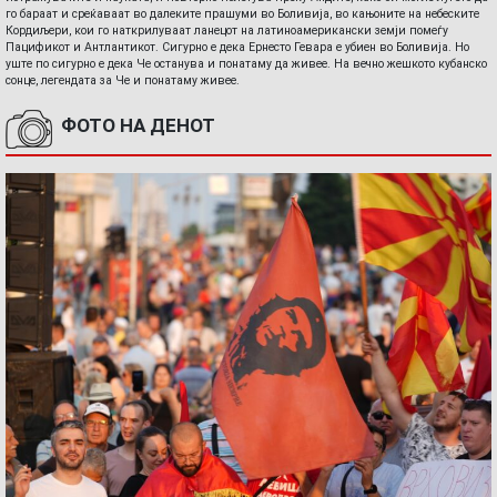
го бараат и среќаваат во далеките прашуми во Боливија, во кањоните на небеските
Кордиљери, кои го наткрилуваат ланецот на латиноамерикански земји помеѓу
Пацификот и Антлантикот. Сигурно е дека Ернесто Гевара е убиен во Боливија. Но
уште по сигурно е дека Че останува и понатаму да живее. На вечно жешкото кубанско
сонце, легендата за Че и понатаму живее.
ФОТО НА ДЕНОТ