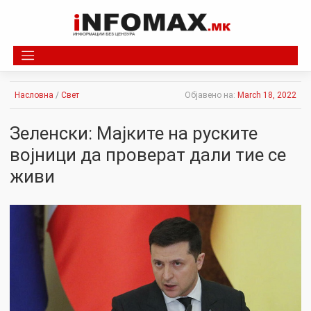
Skip
to
content
Насловна
/
Свет
Објавено на:
March 18, 2022
Зеленски: Мајките на руските
војници да проверат дали тие се
живи