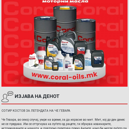
ИЗЈАВА НА ДЕНОТ
СОТИР КОСТОВ ЗА ЛЕГЕНДАТА НА ЧЕ ГЕВАРА
Че Гевара, во секој случај, умре на време, за да израсне во мит. Мит, кој до ден денес
не се предава. Им се оттргнува на луѓето од рацете, ги збунува новинарите,
истражувачите и науката, и повторно полетува преку Андите, како би могле луѓето да