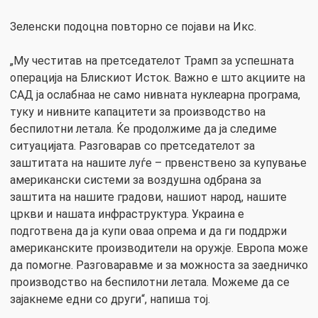
Зеленски подоцна повторно се појави на Икс.
„Му честитав на претседателот Трамп за успешната
операција на Блискиот Исток. Важно е што акциите на
САД ја ослабнаа не само нивната нуклеарна програма,
туку и нивните капацитети за производство на
беспилотни летала. Ќе продолжиме да ја следиме
ситуацијата. Разговарав со претседателот за
заштитата на нашите луѓе – првенствено за купување
американски системи за воздушна одбрана за
заштита на нашите градови, нашиот народ, нашите
цркви и нашата инфраструктура. Украина е
подготвена да ја купи оваа опрема и да ги поддржи
американските производители на оружје. Европа може
да помогне. Разговаравме и за можноста за заедничко
производство на беспилотни летала. Можеме да се
зајакнеме едни со други“, напиша тој.