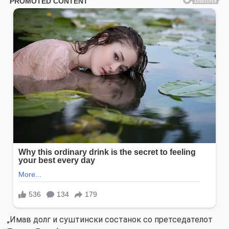
„Имав долг и суштински состанок со претседателот