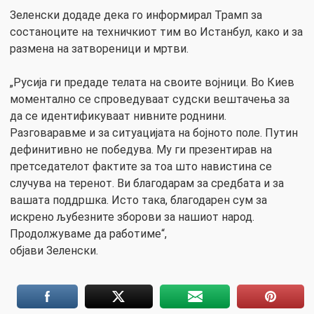
Зеленски додаде дека го информирал Трамп за
состаноците на техничкиот тим во Истанбул, како и за
размена на затвореници и мртви.
„Русија ги предаде телата на своите војници. Во Киев
моментално се спроведуваат судски вештачења за
да се идентификуваат нивните роднини.
Разговаравме и за ситуацијата на бојното поле. Путин
дефинитивно не победува. Му ги презентирав на
претседателот фактите за тоа што навистина се
случува на теренот. Ви благодарам за средбата и за
вашата поддршка. Исто така, благодарен сум за
искрено љубезните зборови за нашиот народ.
Продолжуваме да работиме“,
објави Зеленски.