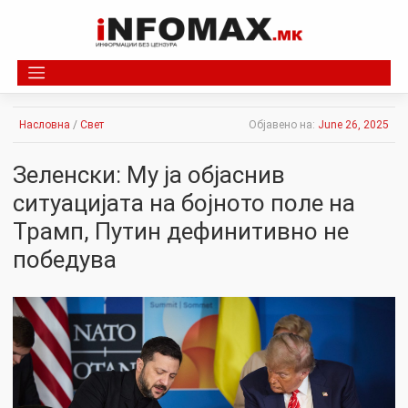
Skip
to
content
Насловна
/
Свет
Објавено на:
June 26, 2025
Зеленски: Му ја објаснив
ситуацијата на бојното поле на
Трамп, Путин дефинитивно не
победува