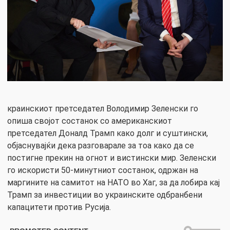
краинскиот претседател Володимир Зеленски го
опиша својот состанок со американскиот
претседател Доналд Трамп како долг и суштински,
објаснувајќи дека разговарале за тоа како да се
постигне прекин на огнот и вистински мир. Зеленски
го искористи 50-минутниот состанок, одржан на
маргините на самитот на НАТО во Хаг, за да лобира кај
Трамп за инвестиции во украинските одбранбени
капацитети против Русија.