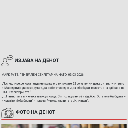
ИЗЈАВА НА ДЕНОТ
МАРК РУТЕ, ГЕНЕРАЛЕН СЕКРЕТАР НА НАТО, 03.03.2026
„Последниве денови гледаме колку е важно сите 32 сојузнички држави, вклучително
и Македонија да се здружат, да работат заедно и да обезбедат колективна одбрана на
НАТО територијата.“
„ ...Навистина ми е чест што сум овде. Ви посакувам сè најдобро. Останете безбедни –
и чувајте нè безбедни“ - порача Руте од касарната „Илинден“.
ФОТО НА ДЕНОТ