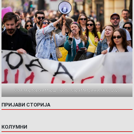
Осмомартовски Марш / Фото: Сара Митрички, 08.03.2026
ПРИЈАВИ СТОРИЈА
КОЛУМНИ