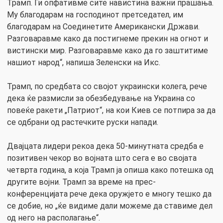
Трамп. Ги опфативме сите навистина важни прашања.
Му благодарам на господинот претседател, им
благодарам на Соединетите Американски Држави.
Разговаравме како да постигнеме прекин на огнот и
вистински мир. Разговаравме како да го заштитиме
нашиот народ“, напиша Зеленски на Икс.
Трамп, по средбата со својот украински колега, рече
дека ќе размисли за обезбедување на Украина со
повеќе ракети „Патриот“, на кои Киев се потпира за да
се одбрани од растечките руски напади.
Двајцата лидери рекоа дека 50-минутната средба е
позитивен чекор во војната што сега е во својата
четврта година, а која Трамп ја опиша како потешка од
другите војни. Трамп за време на прес-
конференцијата рече дека оружјето е многу тешко да
се добие, но „ќе видиме дали можеме да ставиме дел
од него на располагање“.