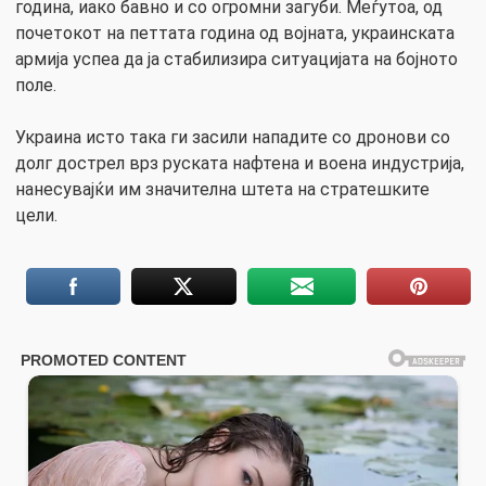
година, иако бавно и со огромни загуби. Меѓутоа, од
почетокот на петтата година од војната, украинската
армија успеа да ја стабилизира ситуацијата на бојното
поле.
Украина исто така ги засили нападите со дронови со
долг дострел врз руската нафтена и воена индустрија,
нанесувајќи им значителна штета на стратешките
цели.