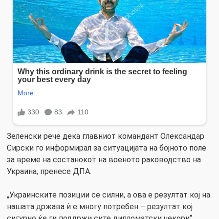
Зеленски рече дека главниот командант Олександар
Сирски го информирал за ситуацијата на бојното поле
за време на состанокот на военото раководство на
Украина, пренесе ДПА.
„Украинските позиции се силни, а ова е резултат кој на
нашата држава ѝ е многу потребен – резултат кој
сигурно ќе ги поддржи сите дипломатски чекори“,