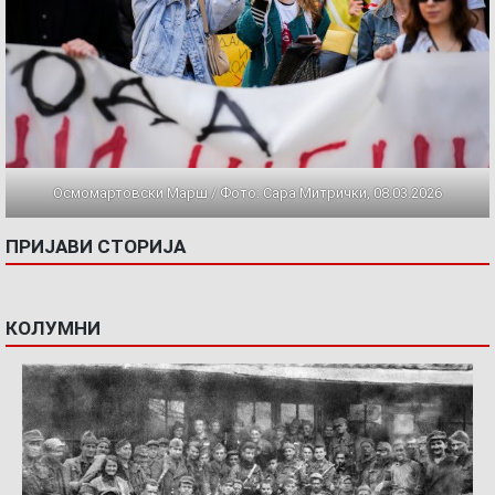
Осмомартовски Марш / Фото: Сара Митрички, 08.03.2026
ПРИЈАВИ СТОРИЈА
КОЛУМНИ