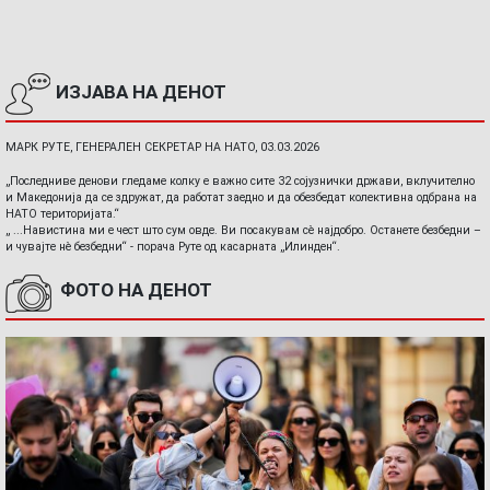
ИЗЈАВА НА ДЕНОТ
МАРК РУТЕ, ГЕНЕРАЛЕН СЕКРЕТАР НА НАТО, 03.03.2026
„Последниве денови гледаме колку е важно сите 32 сојузнички држави, вклучително
и Македонија да се здружат, да работат заедно и да обезбедат колективна одбрана на
НАТО територијата.“
„ ...Навистина ми е чест што сум овде. Ви посакувам сè најдобро. Останете безбедни –
и чувајте нè безбедни“ - порача Руте од касарната „Илинден“.
ФОТО НА ДЕНОТ