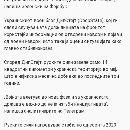
напиша Зеленски на Фејсбук.
Украинскиот воен блог ДипСтејт (DeepState), кој ги
следи случувањата долж линијата на фронтот
користејќи информации од отворени извори и дојави
од воени извори, исто така ја оцени ситуацијата како
главно стабилизирана.
Според ДипСтејт, руските сили зазеле само 14
квадратни километри украинска територија во мај,
што е најниска месечна добивка во последните три
години.
„Војната влегува во нова фаза и за украинската
држава е важно да не ја изгуби иницијативата“,
напишаа аналитичарите на Телеграм.
Руските сили напредуваа стабилно од есента 2023