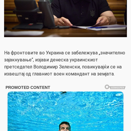
На фронтовите во Украина се забележува „значително
зајакнување“, изјави денеска украинскиот
претседател Володимир Зеленски, повикувајќи се на
извештај од главниот воен командант на земјата.