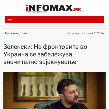
Skip
to
content
Насловна
/
Свет
Објавено на:
June 1, 2026
Зеленски: На фронтовите во
Украина се забележува
значително зајакнување