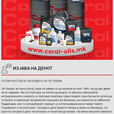
ИЗЈАВА НА ДЕНОТ
СОТИР КОСТОВ ЗА ЛЕГЕНДАТА НА ЧЕ ГЕВАРА
Че Гевара, во секој случај, умре на време, за да израсне во мит. Мит, кој до ден денес
не се предава. Им се оттргнува на луѓето од рацете, ги збунува новинарите,
истражувачите и науката, и повторно полетува преку Андите, како би могле луѓето да
го бараат и среќаваат во далеките прашуми во Боливија, во кањоните на небеските
Кордиљери, кои го наткрилуваат ланецот на латиноамерикански земји помеѓу
Пацификот и Антлантикот. Сигурно е дека Ернесто Гевара е убиен во Боливија. Но
уште по сигурно е дека Че останува и понатаму да живее. На вечно жешкото кубанско