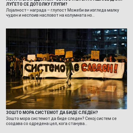
ЛУЃЕТО СЕ ДОТОЛКУ ГЛУПИ?
Лојалност– награда – глупост Можеби ви изгледа малку
чуден и неспоив насловот на колумната но…
ЗОШТО МОРА СИСТЕМОТ ДА БИДЕ СЛЕДЕН?
Зошто мора системот да биде следен? Секој систем се
создава со одредена цел, кога станува…