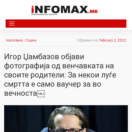
Skip
to
content
Насловна
/
Сцена
Објавено на:
February 2, 2022
Игор Џамбазов објави
фотографија од венчавката на
своите родители: За некои луѓе
смртта е само ваучер за во
вечноста￼