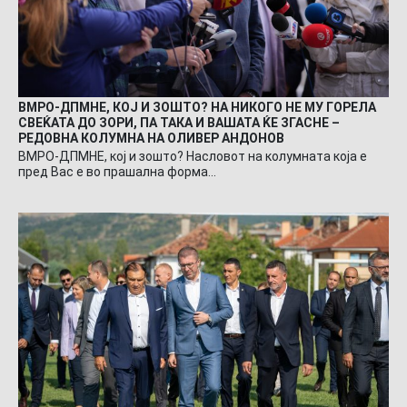
ВМРО-ДПМНЕ, КОЈ И ЗОШТО? НА НИКОГО НЕ МУ ГОРЕЛА
СВЕЌАТА ДО ЗОРИ, ПА ТАКА И ВАШАТА ЌЕ ЗГАСНЕ –
РЕДОВНА КОЛУМНА НА ОЛИВЕР АНДОНОВ
ВМРО-ДПМНЕ, кој и зошто? Насловот на колумната која е
пред Вас е во прашална форма…