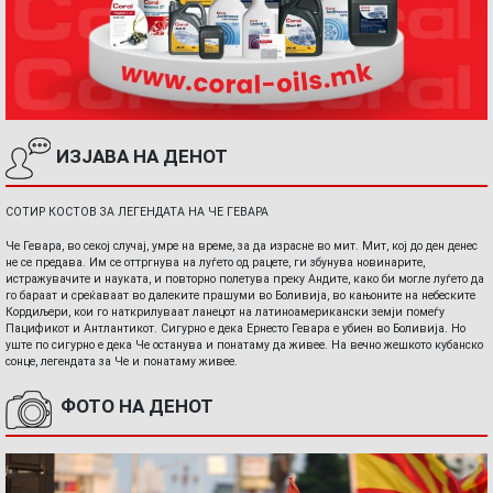
ИЗЈАВА НА ДЕНОТ
СОТИР КОСТОВ ЗА ЛЕГЕНДАТА НА ЧЕ ГЕВАРА
Че Гевара, во секој случај, умре на време, за да израсне во мит. Мит, кој до ден денес
не се предава. Им се оттргнува на луѓето од рацете, ги збунува новинарите,
истражувачите и науката, и повторно полетува преку Андите, како би могле луѓето да
го бараат и среќаваат во далеките прашуми во Боливија, во кањоните на небеските
Кордиљери, кои го наткрилуваат ланецот на латиноамерикански земји помеѓу
Пацификот и Антлантикот. Сигурно е дека Ернесто Гевара е убиен во Боливија. Но
уште по сигурно е дека Че останува и понатаму да живее. На вечно жешкото кубанско
сонце, легендата за Че и понатаму живее.
ФОТО НА ДЕНОТ