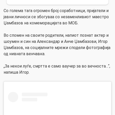
Со голема тага огромен број соработници, пријатели и
јавни личноси се збогуваа со незаменливиот маестро
Џамбазов на комеморацијата во МОБ.
Во спомен на своите родители, напиот познат актер и
шоумен и син на Александар и Анче Џамбазови, Игор
Џамбазов, на социјалните мрежи сподели фотографија
од нивната венчавка.
„За некои луѓе, смртта е само ваучер за во вечноста…“,
напиша Игор.