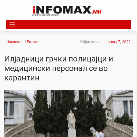
Skip
to
content
Насловна
/
Балкан
Објавено на:
January 7, 2022
Илјадници грчки полицајци и
медицински персонал се во
карантин