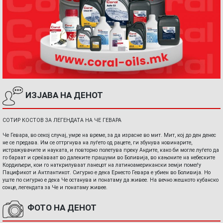
ИЗЈАВА НА ДЕНОТ
СОТИР КОСТОВ ЗА ЛЕГЕНДАТА НА ЧЕ ГЕВАРА
Че Гевара, во секој случај, умре на време, за да израсне во мит. Мит, кој до ден денес
не се предава. Им се оттргнува на луѓето од рацете, ги збунува новинарите,
истражувачите и науката, и повторно полетува преку Андите, како би могле луѓето да
го бараат и среќаваат во далеките прашуми во Боливија, во кањоните на небеските
Кордиљери, кои го наткрилуваат ланецот на латиноамерикански земји помеѓу
Пацификот и Антлантикот. Сигурно е дека Ернесто Гевара е убиен во Боливија. Но
уште по сигурно е дека Че останува и понатаму да живее. На вечно жешкото кубанско
сонце, легендата за Че и понатаму живее.
ФОТО НА ДЕНОТ