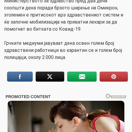
Министерството за здравство пред два дена
соопшти дека поради брзото ширење на Омикрон,
зголемен е притисокот врз здравствениот систем и
ќе започне мобилизација на приватни лекари за да
помогнат во битката со Ковид-19.
Грчките медиуми јавуваат дека освен голем број
здравствени работници во карантин се и голем број
полицајци, околу 2.000 лица.