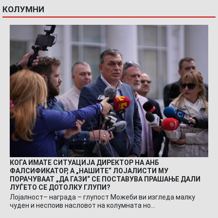
КОЛУМНИ
КОГА ИМАТЕ СИТУАЦИЈА ДИРЕКТОР НА АНБ
ФАЛСИФИКАТОР, А „НАШИТЕ“ ЛОЈАЛИСТИ МУ
ПОРАЧУВААТ „ДА ГАЗИ“ СЕ ПОСТАВУВА ПРАШАЊЕ ДАЛИ
ЛУЃЕТО СЕ ДОТОЛКУ ГЛУПИ?
Лојалност– награда – глупост Можеби ви изгледа малку
чуден и неспоив насловот на колумната но…