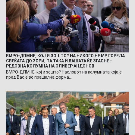
ВМРО-ДПМНЕ, КОЈ И ЗОШТО? НА НИКОГО НЕ МУ ГОРЕЛА
СВЕЌАТА ДО ЗОРИ, ПА ТАКА И ВАШАТА ЌЕ ЗГАСНЕ –
РЕДОВНА КОЛУМНА НА ОЛИВЕР АНДОНОВ
ВМРО-ДПМНЕ, кој и зошто? Насловот на колумната која е
пред Вас е во прашална форма…