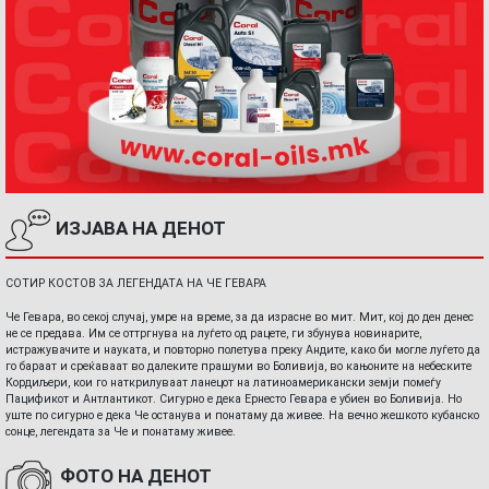
ИЗЈАВА НА ДЕНОТ
СОТИР КОСТОВ ЗА ЛЕГЕНДАТА НА ЧЕ ГЕВАРА
Че Гевара, во секој случај, умре на време, за да израсне во мит. Мит, кој до ден денес
не се предава. Им се оттргнува на луѓето од рацете, ги збунува новинарите,
истражувачите и науката, и повторно полетува преку Андите, како би могле луѓето да
го бараат и среќаваат во далеките прашуми во Боливија, во кањоните на небеските
Кордиљери, кои го наткрилуваат ланецот на латиноамерикански земји помеѓу
Пацификот и Антлантикот. Сигурно е дека Ернесто Гевара е убиен во Боливија. Но
уште по сигурно е дека Че останува и понатаму да живее. На вечно жешкото кубанско
сонце, легендата за Че и понатаму живее.
ФОТО НА ДЕНОТ