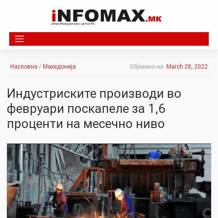
Skip
to
content
Насловна
/
Македонија
Објавено на:
March 28, 2022
Индустриските производи во
февруари поскапеле за 1,6
проценти на месечно ниво