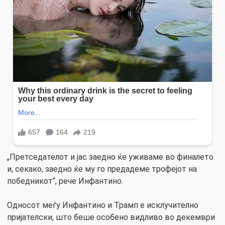
„Претседателот и јас заедно ќе уживаме во финалето
и, секако, заедно ќе му го предадеме трофејот на
победникот“, рече Инфантино.
Односот меѓу Инфантино и Трамп е исклучително
пријателски, што беше особено видливо во декември