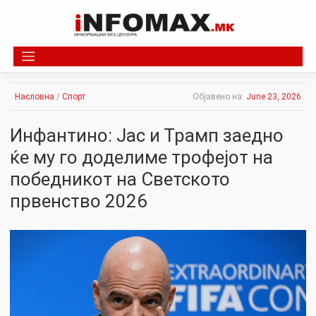
Skip
to
content
Насловна
/
Спорт
Објавено на:
June 23, 2026
Инфантино: Јас и Трамп заедно
ќе му го доделиме трофејот на
победникот на Светското
првенство 2026