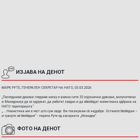
ИЗЈАВА НА ДЕНОТ
МАРК РУТЕ, ГЕНЕРАЛЕН СЕКРЕТАР НА НАТО, 03.03.2026
„Последниве денови гледаме колку е важно сите 32 сојузнички држави, вклучително
и Македонија да се здружат, да работат заедно и да обезбедат колективна одбрана на
НАТО територијата.“
„ ...Навистина ми е чест што сум овде. Ви посакувам сè најдобро. Останете безбедни –
и чувајте нè безбедни“ - порача Руте од касарната „Илинден“.
ФОТО НА ДЕНОТ