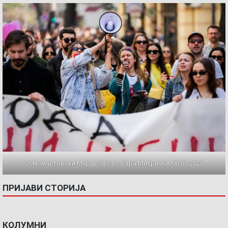
Осмомартовски Марш / Фото: Сара Митрички, 08.03.2026
ПРИЈАВИ СТОРИЈА
КОЛУМНИ