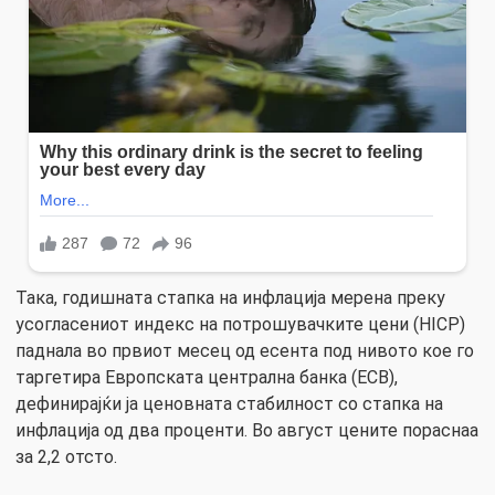
Така, годишната стапка на инфлација мерена преку
усогласениот индекс на потрошувачките цени (HICP)
паднала во првиот месец од есента под нивото кое го
таргетира Европската централна банка (ECB),
дефинирајќи ја ценовната стабилност со стапка на
инфлација од два проценти. Во август цените пораснаа
за 2,2 отсто.