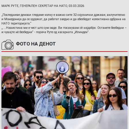
МАРК РУТЕ, ГЕНЕРАЛЕН СЕКРЕТАР НА НАТО, 03.03.2026
„Последниве денови гледаме колку е важно сите 32 сојузнички држави, вклучително
и Македонија да се здружат, да работат заедно и да обезбедат колективна одбрана на
НАТО територијата.“
„ ...Навистина ми е чест што сум овде. Ви посакувам сè најдобро. Останете безбедни –
и чувајте нè безбедни“ - порача Руте од касарната „Илинден“.
ФОТО НА ДЕНОТ