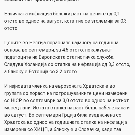
Базичната инфлација бележи раст на цените од 0,1
отсто во однос на август, кога тие се зголемија за 0,3
отсто.
Цените во Белгија пораснале најмногу на годишна
основа во септември, за 4,5 отсто, покажуваат
податоците на Европската статистичка служба.
Следува Холандија со стапка на инфлација од 3,3 отсто,
а блиску е Естонија со 3,2 отсто.
И најновата членка на еврозоната Хрватска е во
групата со пораст на потрошувачките цени измерени
со HICP во септември за 3,0 отсто во однос на истиот
месец лани. Истата стапка на раст беше забележана и
во август. Во септември Грција била изедначена со
Хрватска во однос на годишната стапка на инфлација
измерена со ХИЦП, а блиску е и Словачка, каде таа