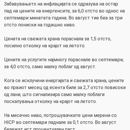
Забавувањето на инфлацијата се одразува на остар
пад на цените на енергенсите, за 6,0 отсто во однос на
септември минатата година. Во август тие беа за три
отсто пониски на годишно ниво.
Цената на свежата храна пораснала за 1,5 отсто,
посилно отколку на крајот на летото.
Цените на услугите најмногу пораснале во септември,
за 4,0 отсто, само малку поблаг од август.
Кога се исклучени енергијата и свежата храна, цените
во првиот месец од есента биле за 2,7 отсто повисоки
од лани, што сигнализира само малку поблаги
поскапувања отколку на крајот на летото.
На месечно ниво, потрошувачките цени мерени со
HICP во септември паднале за 0,1 отсто. Во август
бележат ист процентуален раст.