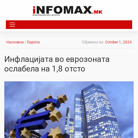
Skip
to
content
Насловна
/
Европа
Објавено на:
October 1, 2024
Инфлацијата во еврозоната
ослабела на 1,8 отсто