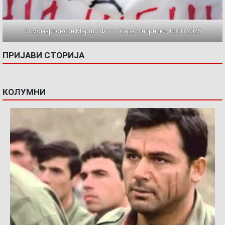
Осмомартовски Марш / Фото: Сара Митрички, 08.03.2026
ПРИЈАВИ СТОРИЈА
КОЛУМНИ