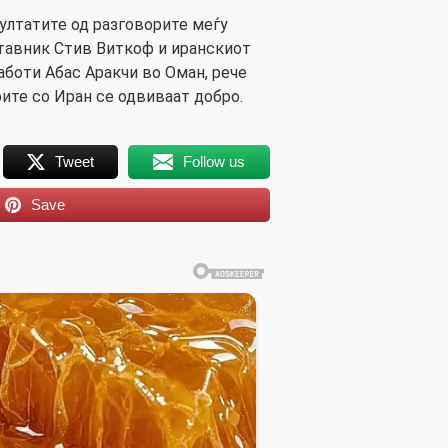
зултатите од разговорите меѓу
тавник Стив Виткоф и иранскиот
боти Абас Аракчи во Оман, рече
рите со Иран се одвиваат добро.
Tweet
Follow us
Save