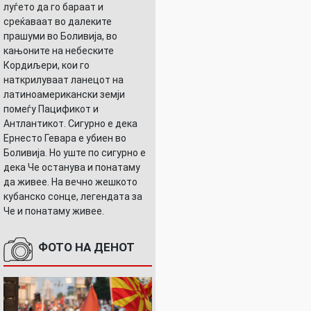
луѓето да го бараат и
среќаваат во далеките
прашуми во Боливија, во
кањоните на небеските
Кордиљери, кои го
наткрилуваат ланецот на
латиноамерикански земји
помеѓу Пацификот и
Антлантикот. Сигурно е дека
Ернесто Гевара е убиен во
Боливија. Но уште по сигурно е
дека Че останува и понатаму
да живее. На вечно жешкото
кубанско сонце, легендата за
Че и понатаму живее.
ФОТО НА ДЕНОТ