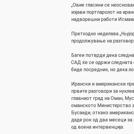
„Овие гласини се неоснован
изјави портпаролот на ира
надворешни работи Исмаил 
Претходно неделава „Њујор
продолжување на разговор
Багеи потврди дека следна
САД ќе се одржи следната 
биде посредник, но дека ло
Ирански и американски пр
првите разговори за нукле
главниот град на Оман, Му
оманското Министерство з
Бусаиди, откако американ
даде рок од два месеци за 
од воена интервенција.