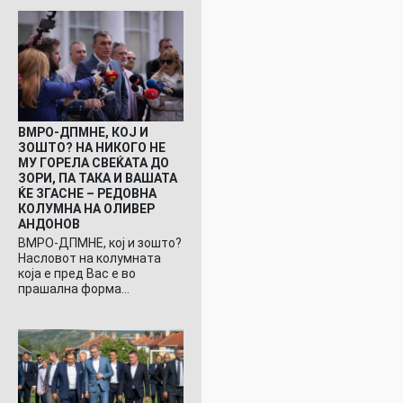
ВМРО-ДПМНЕ, КОЈ И
ЗОШТО? НА НИКОГО НЕ
МУ ГОРЕЛА СВЕЌАТА ДО
ЗОРИ, ПА ТАКА И ВАШАТА
ЌЕ ЗГАСНЕ – РЕДОВНА
КОЛУМНА НА ОЛИВЕР
АНДОНОВ
ВМРО-ДПМНЕ, кој и зошто?
Насловот на колумната
која е пред Вас е во
прашална форма…