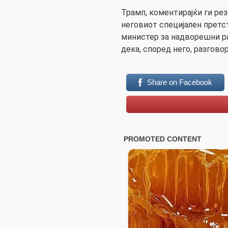
Трамп, коментирајќи ги ре
неговиот специјален претс
министер за надворешни ра
дека, според него, разгово
Share on Facebook