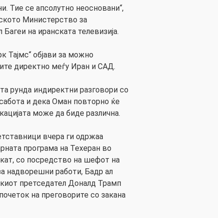
и. Тие се апсолутно неосновани“,
нското Министерство за
Багеи на иранската телевизија.
к Тајмс“ објави за можно
ите директно меѓу Иран и САД.
та рунда индиректни разговори со
сабота и дека Оман повторно ќе
кацијата може да биде различна.
етставници вчера ги одржаа
арната програма на Техеран во
скат, со посредство на шефот на
а надворешни работи, Бадр ал
скиот претседател Доналд Трамп
почеток на преговорите со закана