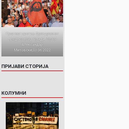
Протест против францускиот
предлог пред Влада. Фото:
Александар
Митовски,03.06.2022
ПРИЈАВИ СТОРИЈА
КОЛУМНИ