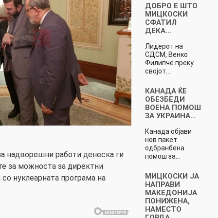
ДОБРО Е ШТО
МИЦКОСКИ
СФАТИЛ
ДЕКА…
Лидерот на
СДСМ, Венко
Филипче преку
својот…
КАНАДА ЌЕ
ОБЕЗБЕДИ
ВОЕНА ПОМОШ
ЗА УКРАИНА…
Канада објави
нов пакет
одбранбена
а надворешни работи денеска ги
помош за…
е за можноста за директни
МИЦКОСКИ ЈА
 со нуклеарната програма на
НАПРАВИ
МАКЕДОНИЈА
ПОНИЖЕНА,
НАМЕСТО
ГОРДА