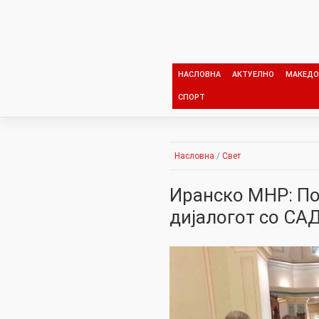
Skip
to
content
НАСЛОВНА
АКТУЕЛНО
МАКЕДО
СПОРТ
Насловна
/
Свет
Иранско МНР: По
дијалогот со САД