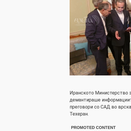
Иранското Министерство з
демантираше информациит
преговори со САД во врска
Техеран.