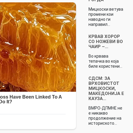
Мицкоски ветува
промени кои
наводно ги
направил…
КРВАВ ХОРОР
СО НОЖЕВИ ВО
ЧАИР –…
Во крвава
тепачка во која
биле користени…
СДСМ: ЗА
ВРХОВИСТОТ
МИЦКОСКИ,
МАКЕДОНИЈА Е
КАУЗА…
ВМРО-ДПМНЕ не
е никакво
продолжение на
историското…