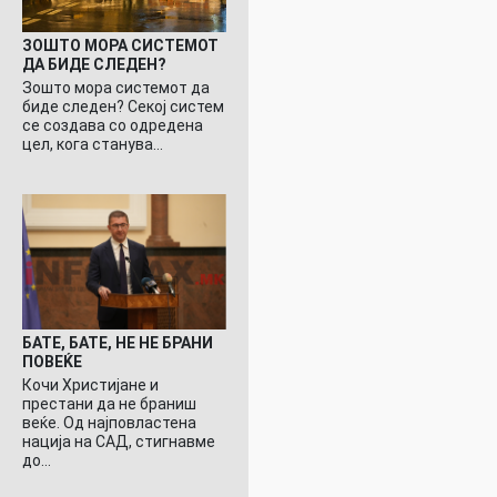
ЗОШТО МОРА СИСТЕМОТ
ДА БИДЕ СЛЕДЕН?
Зошто мора системот да
биде следен? Секој систем
се создава со одредена
цел, кога станува…
БАТЕ, БАТЕ, НЕ НЕ БРАНИ
ПОВЕЌЕ
Кочи Христијане и
престани да не браниш
веќе. Од најповластена
нација на САД, стигнавме
до…