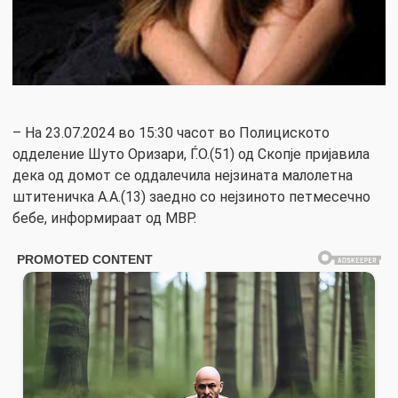
– На 23.07.2024 во 15:30 часот во Полициското
одделение Шуто Оризари, Ѓ.О.(51) од Скопје пријавила
дека од домот се оддалечила нејзината малолетна
штитеничка А.А.(13) заедно со нејзиното петмесечно
бебе, информираат од МВР.