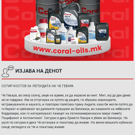
ИЗЈАВА НА ДЕНОТ
СОТИР КОСТОВ ЗА ЛЕГЕНДАТА НА ЧЕ ГЕВАРА
Че Гевара, во секој случај, умре на време, за да израсне во мит. Мит, кој до ден денес
не се предава. Им се оттргнува на луѓето од рацете, ги збунува новинарите,
истражувачите и науката, и повторно полетува преку Андите, како би могле луѓето да
го бараат и среќаваат во далеките прашуми во Боливија, во кањоните на небеските
Кордиљери, кои го наткрилуваат ланецот на латиноамерикански земји помеѓу
Пацификот и Антлантикот. Сигурно е дека Ернесто Гевара е убиен во Боливија. Но
уште по сигурно е дека Че останува и понатаму да живее. На вечно жешкото кубанско
сонце, легендата за Че и понатаму живее.