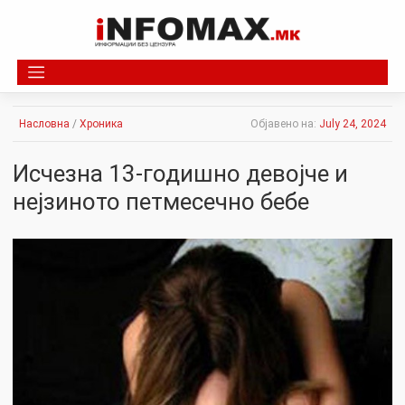
Skip
to
content
Насловна
/
Хроника
Објавено на:
July 24, 2024
Исчезна 13-годишно девојче и
нејзиното петмесечно бебе