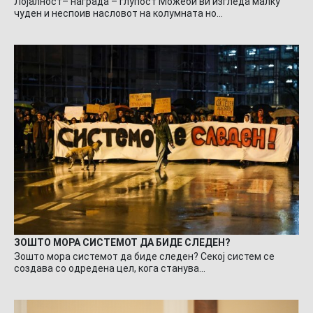
Лојалност– награда – глупост Можеби ви изгледа малку
чуден и неспоив насловот на колумната но…
ЗОШТО МОРА СИСТЕМОТ ДА БИДЕ СЛЕДЕН?
Зошто мора системот да биде следен? Секој систем се
создава со одредена цел, кога станува…