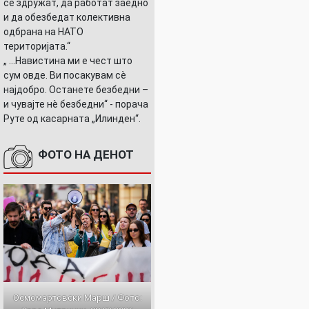
се здружат, да работат заедно
и да обезбедат колективна
одбрана на НАТО
територијата.“
„ ...Навистина ми е чест што
сум овде. Ви посакувам сè
најдобро. Останете безбедни –
и чувајте нè безбедни“ - порача
Руте од касарната „Илинден“.
ФОТО НА ДЕНОТ
Осмомартовски Марш / Фото: