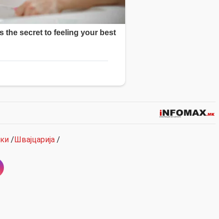
ки
/
Швајцарија
/