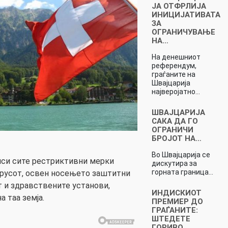
ЈА ОТФРЛИЈА
ИНИЦИЈАТИВАТА
ЗА
ОГРАНИЧУВАЊЕ
НА…
На денешниот
референдум,
граѓаните на
Швајцарија
најверојатно…
ШВАЈЦАРИЈА
САКА ДА ГО
ОГРАНИЧИ
БРОЈОТ НА…
Во Швајцарија се
чиси сите рестриктивни мерки
дискутира за
горната граница…
русот, освен носењето заштитни
т и здравствените установи,
ИНДИСКИОТ
 таа земја.
ПРЕМИЕР ДО
ГРАЃАНИТЕ:
ШТЕДЕТЕ
ГОРИВО,