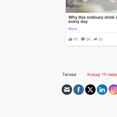
Тагови:
Ковид-19
/
мер