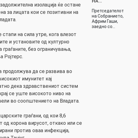
НА…
 задолжителна изолација ќе остане
Претседателот
ена за лицата кои се позитивни на
на Собранието,
ладата.
Африм Гаши,
заедно со…
стапи на сила утре, кога влезот
ите и установите од културно
 граѓаните, без ограничувања,
а Ројтерс.
 продолжува да се развива во
високиот имунитет кај
јатно дека здравствениот систем
крај се уште високото ниво на
 вели во соопштението на Владата.
царските граѓани, од кои 8,6
 од корона вирусот, откако или се
ирани против оваа инфекција,
ува Танјуг.