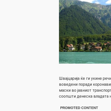
Швајцарија ќе ги укине ре
воведени поради коронави
маски во јавниот транспор
соопшти денеска владата на