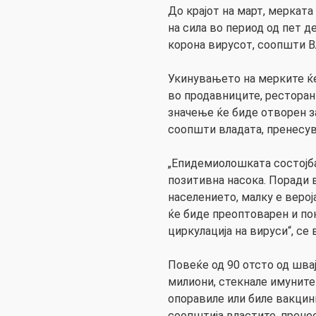
До крајот на март, мерката
на сила во период од пет д
корона вирусот, соопшти В
Укинувањето на мерките ќе 
во продавниците, ресторан
значење ќе биде отворен за
соопшти владата, пренесув
„Епидемиолошката состојба
позитивна насока. Поради 
населението, малку е веро
ќе биде преоптоварен и по
циркулација на вируси“, се
Повеќе од 90 отсто од швај
милиони, стекнале имунитет
опоравиле или биле вакцин
соопштија властите, пренес