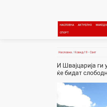
Skip
to
content
НАСЛОВНА
АКТУЕЛНО
МАКЕДО
СПОРТ
Насловна
/
Ковид-19
•
Свет
И Швајцарија ги 
ќе бидат слободн