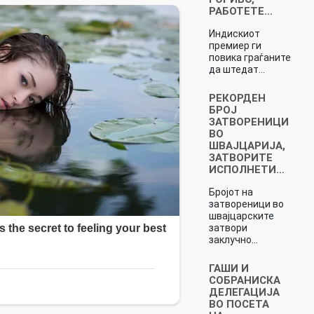
РАБОТЕТЕ…
Индискиот
премиер ги
повика граѓаните
да штедат…
РЕКОРДЕН
БРОЈ
ЗАТВОРЕНИЦИ
ВО
ШВАЈЦАРИЈА,
ЗАТВОРИТЕ
ИСПОЛНЕТИ…
Бројот на
затвореници во
швајцарските
затвори
заклучно…
ГАШИ И
СОБРАНИСКА
ДЕЛЕГАЦИЈА
ВО ПОСЕТА