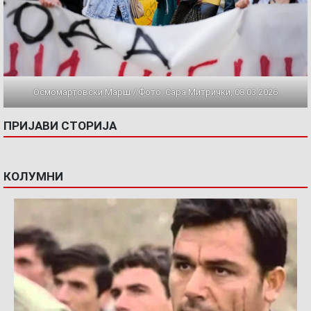
Осмомартовски Марш / Фото: Сара Митрички, 08.03.2026
ПРИЈАВИ СТОРИЈА
КОЛУМНИ