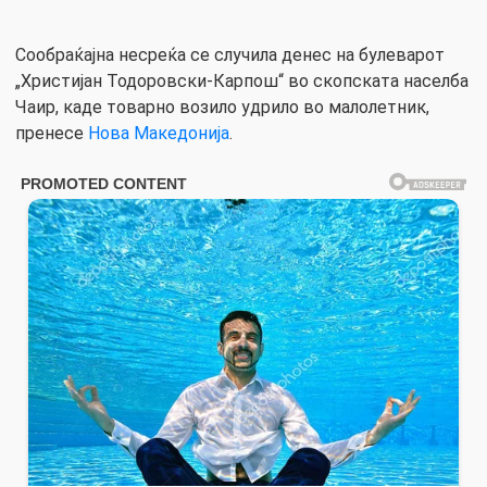
Сообраќајна несреќа се случила денес на булеварот
„Христијан Тодоровски-Карпош“ во скопската населба
Чаир, каде товарно возило удрило во малолетник,
пренесе
Нова Македонија
.