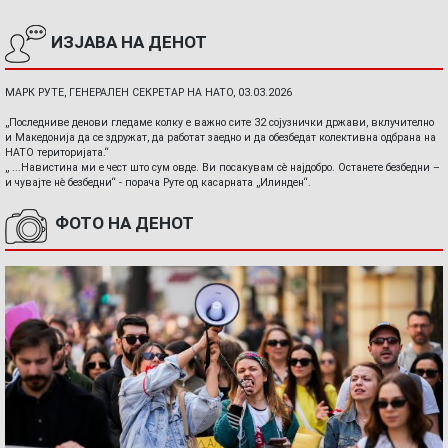
ИЗЈАВА НА ДЕНОТ
МАРК РУТЕ, ГЕНЕРАЛЕН СЕКРЕТАР НА НАТО, 03.03.2026
„Последниве денови гледаме колку е важно сите 32 сојузнички држави, вклучително
и Македонија да се здружат, да работат заедно и да обезбедат колективна одбрана на
НАТО територијата.“
„ ...Навистина ми е чест што сум овде. Ви посакувам сè најдобро. Останете безбедни –
и чувајте нè безбедни“ - порача Руте од касарната „Илинден“.
ФОТО НА ДЕНОТ