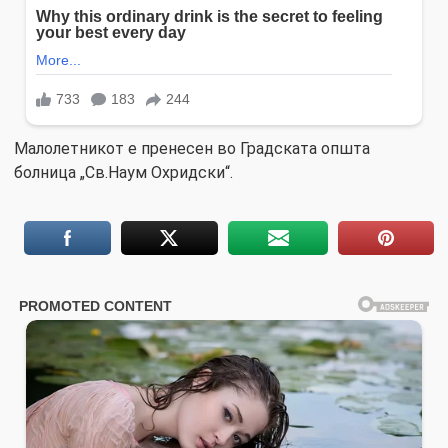
Малолетникот е пренесен во Градската општа
болница „Св.Наум Охридски“.