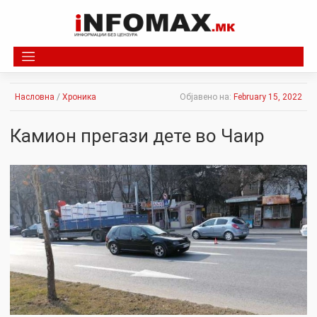
Skip
to
content
Насловна
/
Хроника
Објавено на:
February 15, 2022
Камион пpeгази дете во Чаир