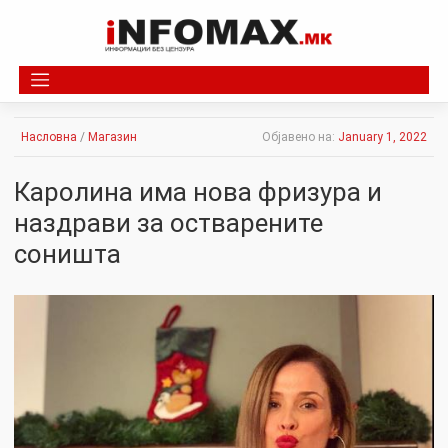
Skip
to
content
Насловна
/
Магазин
Објавено на:
January 1, 2022
Каролина има нова фризура и
наздрави за остварените
соништа