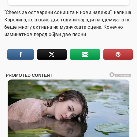
“Cheers за остварени соништа и нови надежи“, напиша
Каролина, која овие две години заради пандемијата не
беше многу активна на музичкаата сцена. Конечно
изминатиов перод објви две песни