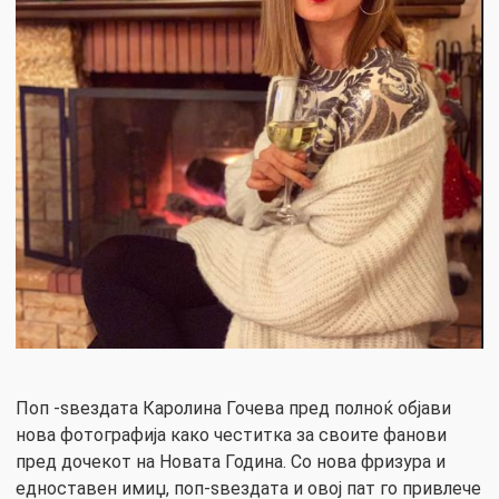
Поп -ѕвездата Каролина Гочева пред полноќ објави
нова фотографија како честитка за своите фанови
пред дочекот на Новата Година. Со нова фризура и
едноставен имиџ, поп-ѕвездата и овој пат го привлече