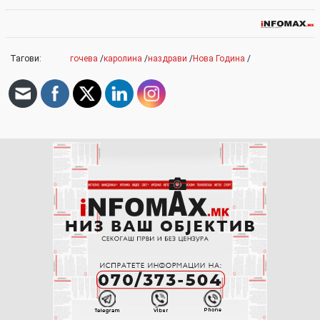
Тагови:
гочева
/
каролина
/
наздрави
/
Нова Година
/