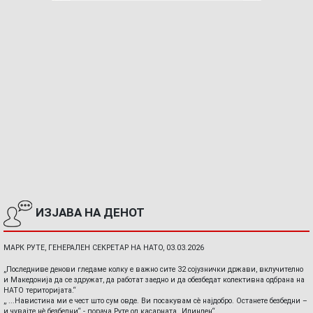
ИЗЈАВА НА ДЕНОТ
МАРК РУТЕ, ГЕНЕРАЛЕН СЕКРЕТАР НА НАТО, 03.03.2026
„Последниве денови гледаме колку е важно сите 32 сојузнички држави, вклучително
и Македонија да се здружат, да работат заедно и да обезбедат колективна одбрана на
НАТО територијата.“
„ ...Навистина ми е чест што сум овде. Ви посакувам сè најдобро. Останете безбедни –
и чувајте нè безбедни“ - порача Руте од касарната „Илинден“.