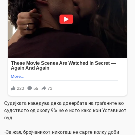
Судијката наведува дека довербата на граѓаните во
судството од околу 9% не е исто како кон Уставниот
суд.
-За жал, бројчаникот никогаш не сврте колку доби