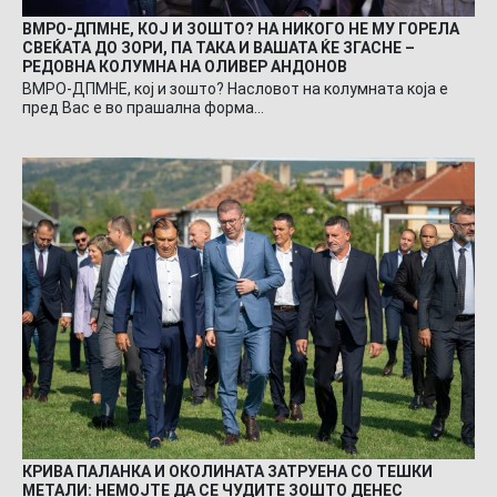
ВМРО-ДПМНЕ, КОЈ И ЗОШТО? НА НИКОГО НЕ МУ ГОРЕЛА
СВЕЌАТА ДО ЗОРИ, ПА ТАКА И ВАШАТА ЌЕ ЗГАСНЕ –
РЕДОВНА КОЛУМНА НА ОЛИВЕР АНДОНОВ
ВМРО-ДПМНЕ, кој и зошто? Насловот на колумната која е
пред Вас е во прашална форма…
КРИВА ПАЛАНКА И ОКОЛИНАТА ЗАТРУЕНА СО ТЕШКИ
МЕТАЛИ: НЕМОЈТЕ ДА СЕ ЧУДИТЕ ЗОШТО ДЕНЕС