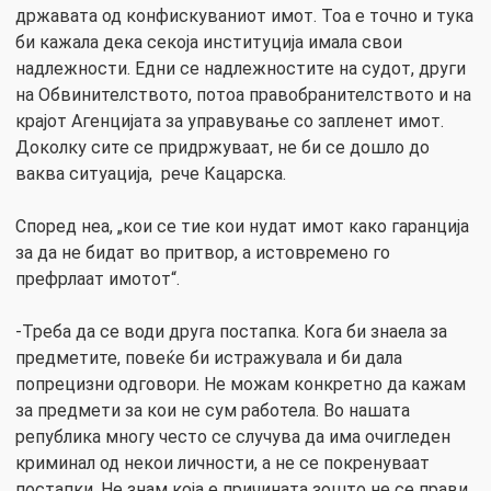
државата од конфискуваниот имот. Тоа е точно и тука
би кажала дека секоја институција имала свои
надлежности. Едни се надлежностите на судот, други
на Обвинителството, потоа правобранителството и на
крајот Агенцијата за управување со запленет имот.
Доколку сите се придржуваат, не би се дошло до
ваква ситуација, рече Кацарска.
Според неа, „кои се тие кои нудат имот како гаранција
за да не бидат во притвор, а истовремено го
префрлаат имотот“.
-Треба да се води друга постапка. Кога би знаела за
предметите, повеќе би истражувала и би дала
попрецизни одговори. Не можам конкретно да кажам
за предмети за кои не сум работела. Во нашата
република многу често се случува да има очигледен
криминал од некои личности, а не се покренуваат
постапки. Не знам која е причината зошто не се прави