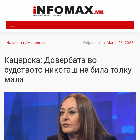
Skip
to
content
Насловна
/
Македонија
Објавено на:
March 29, 2022
Кацарска: Довербата во
судството никогаш не била толку
мала