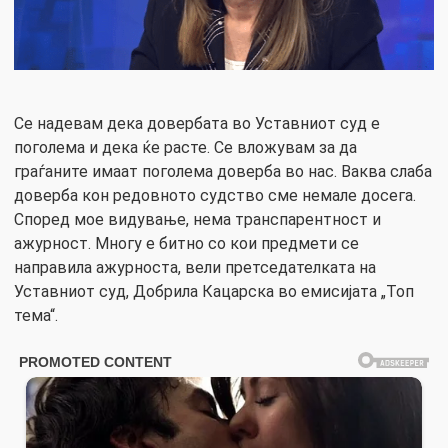
Се надевам дека довербата во Уставниот суд е
поголема и дека ќе расте. Се вложувам за да
граѓаните имаат поголема доверба во нас. Ваква слаба
доверба кон редовното судство сме немале досега.
Според мое видување, нема транспарентност и
ажурност. Многу е битно со кои предмети се
направила ажурноста, вели претседателката на
Уставниот суд, Добрила Кацарска во емисијата „Топ
тема“.