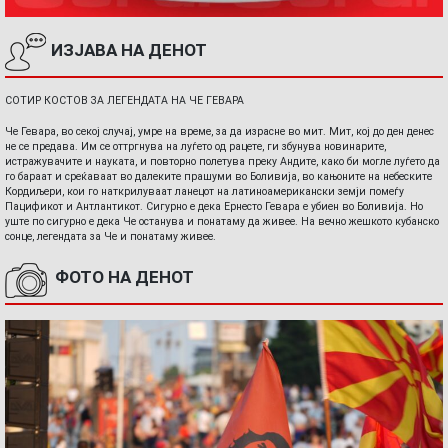
ИЗЈАВА НА ДЕНОТ
СОТИР КОСТОВ ЗА ЛЕГЕНДАТА НА ЧЕ ГЕВАРА
Че Гевара, во секој случај, умре на време, за да израсне во мит. Мит, кој до ден денес
не се предава. Им се оттргнува на луѓето од рацете, ги збунува новинарите,
истражувачите и науката, и повторно полетува преку Андите, како би могле луѓето да
го бараат и среќаваат во далеките прашуми во Боливија, во кањоните на небеските
Кордиљери, кои го наткрилуваат ланецот на латиноамерикански земји помеѓу
Пацификот и Антлантикот. Сигурно е дека Ернесто Гевара е убиен во Боливија. Но
уште по сигурно е дека Че останува и понатаму да живее. На вечно жешкото кубанско
сонце, легендата за Че и понатаму живее.
ФОТО НА ДЕНОТ