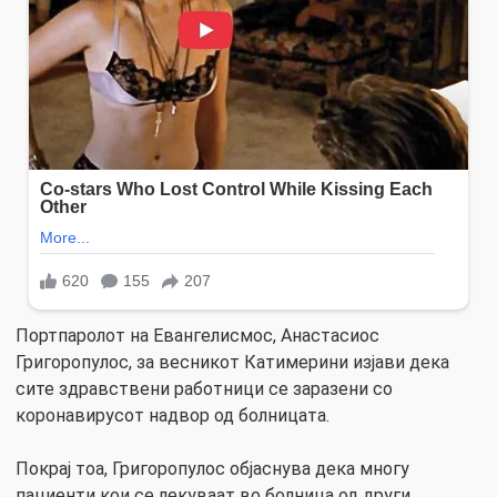
Портпаролот на Евангелисмос, Анастасиос
Григоропулос, за весникот Катимерини изјави дека
сите здравствени работници се заразени со
коронавирусот надвор од болницата.
Покрај тоа, Григоропулос објаснува дека многу
пациенти кои се лекуваат во болница од други