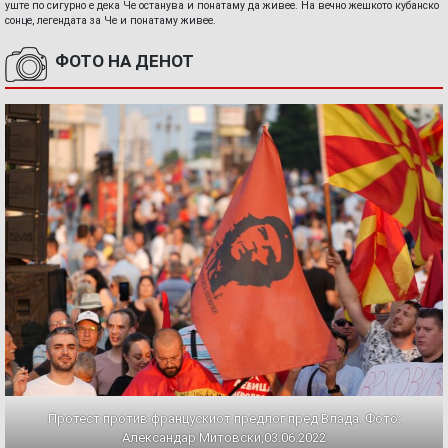
уште по сигурно е дека Че останува и понатаму да живее. На вечно жешкото кубанско
сонце, легендата за Че и понатаму живее.
ФОТО НА ДЕНОТ
Протест против францускиот предлог пред Влада. Фото:
Александар Митовски,03.06.2022