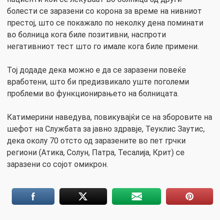
болести се заразени со корона за време на нивниот
престој, што се покажало по неколку дена поминати
во болница кога биле позитивни, наспроти
негативниот тест што го имале кога биле примени.
Тој додаде дека можно е да се заразени повеќе
вработени, што би предизвикало уште поголеми
проблеми во функционирањето на болницата.
Катимерини наведува, повикувајќи се на зборовите на
шефот на Службата за јавно здравје, Теуклис Заутис,
дека околу 70 отсто од заразените во пет грчки
региони (Атика, Солун, Патра, Тесалија, Крит) се
заразени со сојот омикрон.