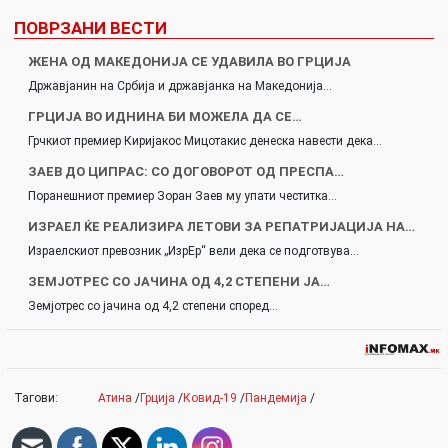
ПОВРЗАНИ ВЕСТИ
ЖЕНА ОД МАКЕДОНИЈА СЕ УДАВИЛА ВО ГРЦИЈА
Државјанин на Србија и државјанка на Македонија…
ГРЦИЈА ВО ИДНИНА БИ МОЖЕЛА ДА СЕ…
Грчкиот премиер Киријакос Мицотакис денеска навести дека…
ЗАЕВ ДО ЦИПРАС: СО ДОГОВОРОТ ОД ПРЕСПА…
Поранешниот премиер Зоран Заев му упати честитка…
ИЗРАЕЛ ЌЕ РЕАЛИЗИРА ЛЕТОВИ ЗА РЕПАТРИЈАЦИЈА НА…
Израелскиот превозник „ИзрЕр“ вели дека се подготвува…
ЗЕМЈОТРЕС СО ЈАЧИНА ОД 4,2 СТЕПЕНИ ЈА…
Земјотрес со јачина од 4,2 степени според…
Тагови:
Атина
/
Грција
/
Ковид-19
/
Пандемија
/