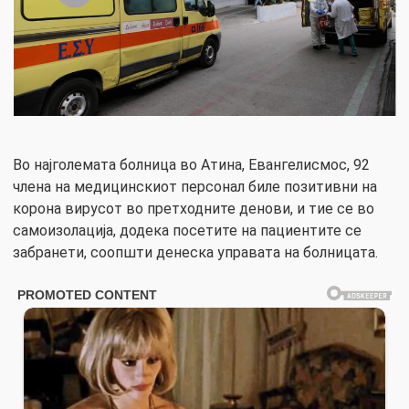
Во најголемата болница во Атина, Евангелисмос, 92
члена на медицинскиот персонал биле позитивни на
корона вирусот во претходните денови, и тие се во
самоизолација, додека посетите на пациентите се
забранети, соопшти денеска управата на болницата.