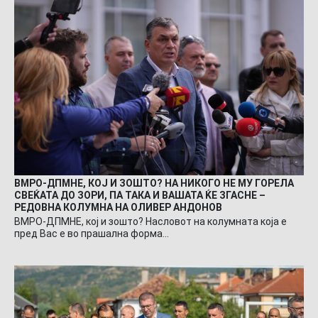
ВМРО-ДПМНЕ, КОЈ И ЗОШТО? НА НИКОГО НЕ МУ ГОРЕЛА
СВЕЌАТА ДО ЗОРИ, ПА ТАКА И ВАШАТА ЌЕ ЗГАСНЕ –
РЕДОВНА КОЛУМНА НА ОЛИВЕР АНДОНОВ
ВМРО-ДПМНЕ, кој и зошто? Насловот на колумната која е
пред Вас е во прашална форма…