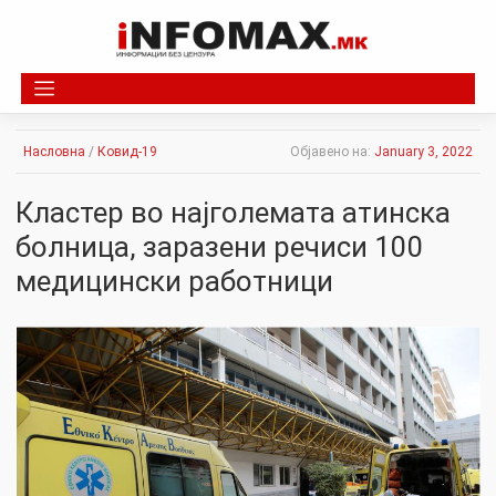
Skip
to
content
Насловна
/
Ковид-19
Објавено на:
January 3, 2022
Кластер во најголемата атинска
болница, зapaзени речиси 100
медицински работници