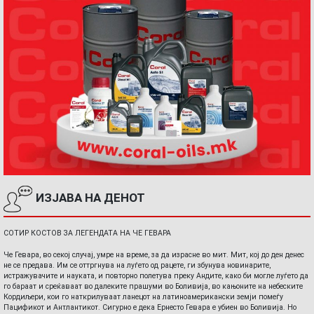
ИЗЈАВА НА ДЕНОТ
СОТИР КОСТОВ ЗА ЛЕГЕНДАТА НА ЧЕ ГЕВАРА
Че Гевара, во секој случај, умре на време, за да израсне во мит. Мит, кој до ден денес
не се предава. Им се оттргнува на луѓето од рацете, ги збунува новинарите,
истражувачите и науката, и повторно полетува преку Андите, како би могле луѓето да
го бараат и среќаваат во далеките прашуми во Боливија, во кањоните на небеските
Кордиљери, кои го наткрилуваат ланецот на латиноамерикански земји помеѓу
Пацификот и Антлантикот. Сигурно е дека Ернесто Гевара е убиен во Боливија. Но