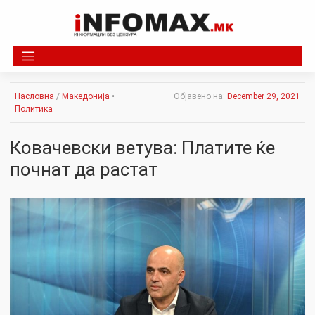
Skip
to
content
Насловна
/
Македонија
•
Објавено на:
December 29, 2021
Политика
Ковачевски ветува: Платите ќе
почнат да растат