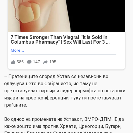
– Пратениците според Устав се независни во
одлучувањето во Собранието, ие таму не
претставуваат партија и лидер кој мафта со нотарски
изјави на прес-конференции, туку ги претставуваат
граѓаните.
Во однос на промената на Уставот, ВМРО-ДПМНЕ да
каже зошто има против Хрвати, Црногорци, Бугари,