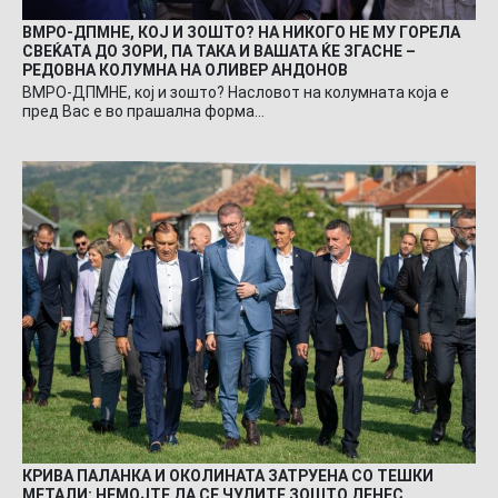
ВМРО-ДПМНЕ, КОЈ И ЗОШТО? НА НИКОГО НЕ МУ ГОРЕЛА
СВЕЌАТА ДО ЗОРИ, ПА ТАКА И ВАШАТА ЌЕ ЗГАСНЕ –
РЕДОВНА КОЛУМНА НА ОЛИВЕР АНДОНОВ
ВМРО-ДПМНЕ, кој и зошто? Насловот на колумната која е
пред Вас е во прашална форма…
КРИВА ПАЛАНКА И ОКОЛИНАТА ЗАТРУЕНА СО ТЕШКИ
МЕТАЛИ: НЕМОЈТЕ ДА СЕ ЧУДИТЕ ЗОШТО ДЕНЕС