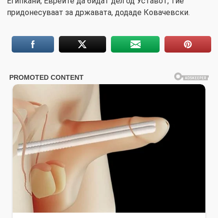
Египќани, Евреите да бидат дел од Уставот, тие
придонесуваат за државата, додаде Ковачевски.