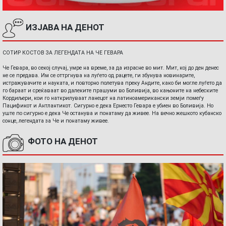
ИЗЈАВА НА ДЕНОТ
СОТИР КОСТОВ ЗА ЛЕГЕНДАТА НА ЧЕ ГЕВАРА
Че Гевара, во секој случај, умре на време, за да израсне во мит. Мит, кој до ден денес
не се предава. Им се оттргнува на луѓето од рацете, ги збунува новинарите,
истражувачите и науката, и повторно полетува преку Андите, како би могле луѓето да
го бараат и среќаваат во далеките прашуми во Боливија, во кањоните на небеските
Кордиљери, кои го наткрилуваат ланецот на латиноамерикански земји помеѓу
Пацификот и Антлантикот. Сигурно е дека Ернесто Гевара е убиен во Боливија. Но
уште по сигурно е дека Че останува и понатаму да живее. На вечно жешкото кубанско
сонце, легендата за Че и понатаму живее.
ФОТО НА ДЕНОТ