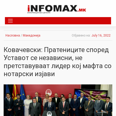
Skip
to
content
Насловна
/
Македонија
Објавено на:
July 16, 2022
Ковачевски: Пратениците според
Уставот се независни, не
претставуваат лидер кој мафта со
нотарски изјави