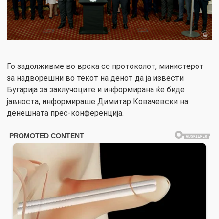
Го задолживме во врска со протоколот, министерот
за надворешни во текот на денот да ја извести
Бугарија за заклучоците и информирана ќе биде
јавноста, информираше Димитар Ковачевски на
денешната прес-конференција.