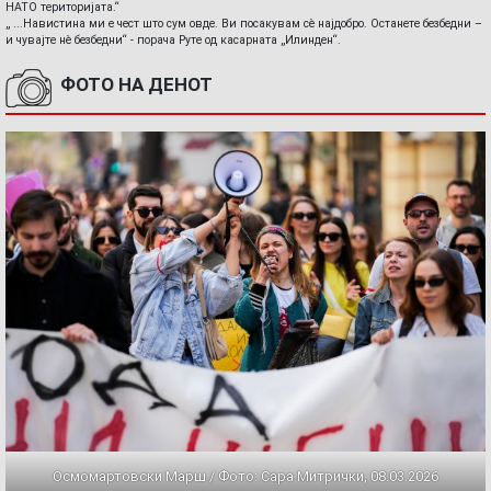
НАТО територијата.“
„ ...Навистина ми е чест што сум овде. Ви посакувам сè најдобро. Останете безбедни –
и чувајте нè безбедни“ - порача Руте од касарната „Илинден“.
ФОТО НА ДЕНОТ
Осмомартовски Марш / Фото: Сара Митрички, 08.03.2026