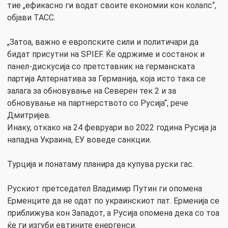
тие „ефикасно ги водат своите економии кон колапс“,
објави ТАСС.
„Затоа, важно е европските сили и политичари да
бидат присутни на SPIEF. Ќе одржиме и состанок и
панел-дискусија со претставник на германската
партија Алтернатива за Германија, која исто така се
залага за обновување на Северен тек 2 и за
обновување на партнерството со Русија“, рече
Дмитријев.
Инаку, откако на 24 февруари во 2022 година Русија ја
нападна Украина, ЕУ воведе санкции.
Турција и понатаму планира да купува руски гас.
Рускиот претседател Владимир Путин ги опомена
Ерменците да не одат по украинскиот пат. Ерменија се
приближува кон Западот, а Русија опомена дека со тоа
ќе ги изгуби евтините енергенси.