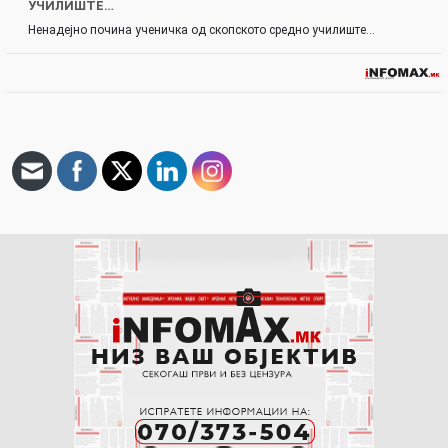
УЧИЛИШТЕ…
Ненадејно почина ученичка од скопското средно училиште…