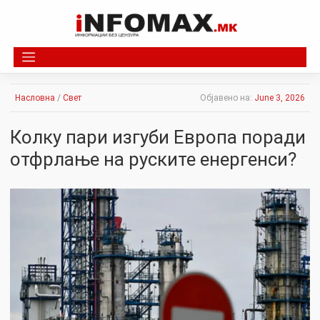
Skip
to
content
Насловна
/
Свет
Објавено на:
June 3, 2026
Колку пари изгуби Европа поради
отфрлање на руските енергенси?