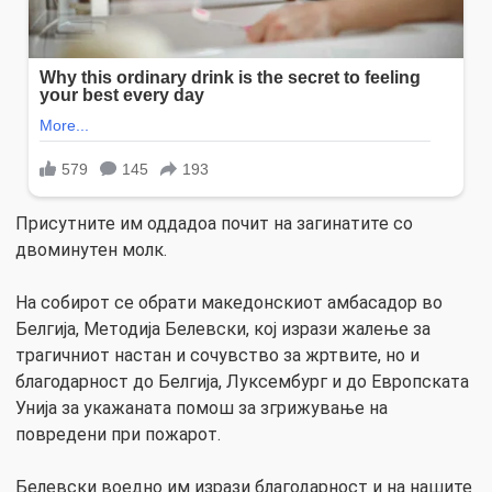
Присутните им оддадоа почит на загинатите со
двоминутен молк.
На собирот се обрати македонскиот амбасадор во
Белгија, Методија Белевски, кој изрази жалење за
трагичниот настан и сочувство за жртвите, но и
благодарност до Белгија, Луксембург и до Европската
Унија за укажаната помош за згрижување на
повредени при пожарот.
Белевски воедно им изрази благодарност и на нашите