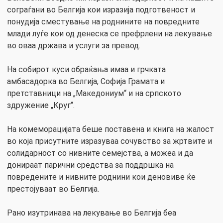
сограѓани во Белгија кои изразија подготвеност и
понудија сместување на роднините на повредните
млади луѓе кои од денеска се префрлени на лекување
во оваа држава и услуги за превод.
На собирот куси обраќања имаа и грчката
амбасадорка во Белгија, Софија Грамата и
претставници на „Македониум“ и на српското
здружение „Круг“.
На комеморацијата беше поставена и книга на жалост
во која присутните изразуваа сочувство за жртвите и
солидарност со нивните семејства, а можеа и да
донираат парични средства за поддршка на
повредените и нивните роднини кои деновиве ќе
престојуваат во Белгија.
Рано изутринава на лекување во Белгија беа