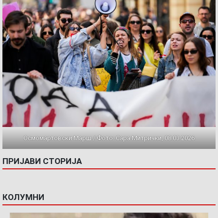
Осмомартовски Марш / Фото: Сара Митрички, 08.03.2026
ПРИЈАВИ СТОРИЈА
КОЛУМНИ