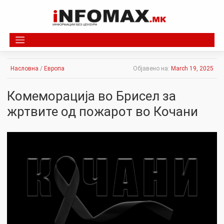
Skip
to
content
Насловна
/
Европа
Објавено на:
March 19, 2025
Комеморација во Брисел за
жртвите од пожарот во Кочани