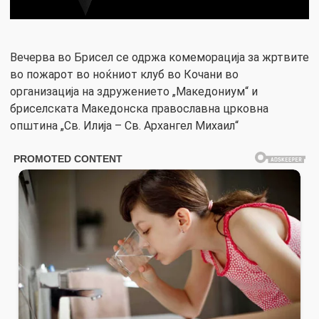
Вечерва во Брисел се одржа комеморација за жртвите
во пожарот во ноќниот клуб во Кочани во
организација на здружението „Македониум“ и
бриселската Македонска православна црковна
општина „Св. Илија – Св. Архангел Михаил“