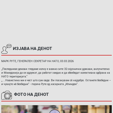
ИЗЈАВА НА ДЕНОТ
МАРК РУТЕ, ГЕНЕРАЛЕН СЕКРЕТАР НА НАТО, 03.03.2026
„Последниве денови гледаме колку е важно сите 32 сојузнички држави, вклучително
и Македонија да се здружат, да работат заедно и да обезбедат колективна одбрана на
НАТО територијата.“
„ ...Навистина ми е чест што сум овде. Ви посакувам сè најдобро. Останете безбедни –
и чувајте нè безбедни“ - порача Руте од касарната „Илинден“.
ФОТО НА ДЕНОТ