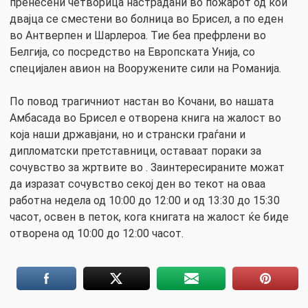
пренесени четворица настрадани во пожарот од кои
двајца се сместени во болница во Брисел, а по еден
во Антверпен и Шарлероа. Тие беа префрлени во
Белгија, со посредство на Европската Унија, со
специјален авион на Вооружените сили на Романија.
По повод трагичниот настан во Кочани, во нашата
Амбасада во Брисел е отворена книга на жалост во
која наши државјани, но и странски граѓани и
дипломатски претставници, оставаат пораки за
сочувство за жртвите во . Заинтересираните можат
да изразат сочувство секој ден во текот на оваа
работна недела од 10:00 до 12:00 и од 13:30 до 15:30
часот, освен в петок, кога книгата на жалост ќе биде
отворена од 10:00 до 12:00 часот.